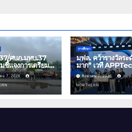
การศึกษา
37/ศบภ.มทบ.37
มฟล. คว้ารางวัลระดั
มชี้แจงการเตรียม
มาก” เวที APPTe
และตรวจความ
EXPO 2026 ชูงานว
าคม 7, 2026
สิงหาคม 7, 2026
มด้านการบรรเทา
สมุนไพร ขับเคลื่อน
รณภัย
ERN
นวัตกรรมสู่เชิงพาณิ
NORTHERN