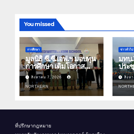
You missed
การศึกษา
ข่าวทั่วไป
มูลนิธิ ซี.ซี.เอฟ.ฯ มอบทุน
มทบ.
การศึกษา เติมโอกาส
ประชุ
ทางการศึกษา สร้าง
การ 
สิงหาคม 7, 2026
สิงห
อนาคตที่มั่นคงให้เด็กและ
พร้อ
เยาวชนด้อยโอกาส
NORTHERN
สาธา
NORTH
ที่ปรึกษากฎหมาย