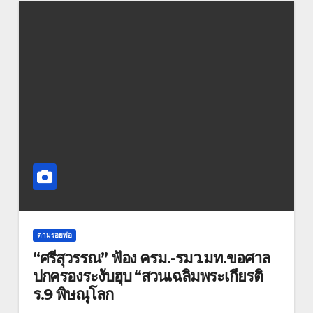
ตามรอยพ่อ
“ศรีสุวรรณ” ฟ้อง ครม.-รมว.มท.ขอศาล
ปกครองระงับฮุบ “สวนเฉลิมพระเกียรติ
ร.9 พิษณุโลก