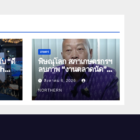
เกษตร
บ “ดี
พิษณุโลก สภาเกษตรกรฯ
ch
ลบภาพ “งานตลาดนัด”
ิจัย
พลิกโฉมงาน “เกษตร
สิงหาคม 6, 2026
รุ่งเรืองเมืองสองแคว 69”
ชย์
มุ่งประโยชน์เกษตรกร ดึง
NORTHERN
นวัตกรรม-จับคู่ธุรกิจดัน
สินค้าเกษตรสู่สากล
(คลิป)