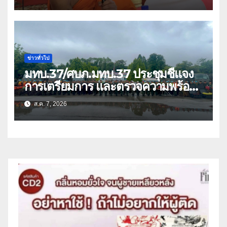
ว่า 66 บัญชี
ข่าวทั่วไป
มทบ.37/ศบภ.มทบ.37 ประชุมชี้แจง
การเตรียมการ และตรวจความพร้อม
ด้านการบรรเทาสาธารณภัย
ส.ค. 7, 2026