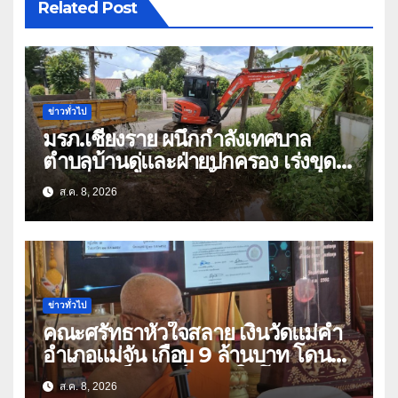
Related Post
ข่าวทั่วไป
มรภ.เชียงราย ผนึกกำลังเทศบาล
ตำบลบ้านดู่และฝ่ายปกครอง เร่งขุด
ลอกสิ่งกีดขวางทางน้ำ ป้องกันและลด
ส.ค. 8, 2026
ปัญหาน้ำท่วม
ข่าวทั่วไป
คณะศรัทธาหัวใจสลาย เงินวัดแม่คำ
อำเภอแม่จัน เกือบ 9 ล้านบาท โดน
แก๊งคอลเซ็นเตอร์หลอกให้โอนข้ามปีก
ส.ค. 8, 2026