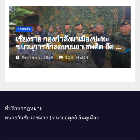
ยาเสพติด
เชียงราย กองกำลังผาเมืองปะทะ
ขบวนการลักลอบขนยาเสพติด ยึด 2
ล้านเม็ด
สิงหาคม 8, 2026
NORTHERN
ที่ปรึกษากฎหมาย
ทนายวันชัย เดชมาก | ทนายอดุลย์ อ้นคูเมือง