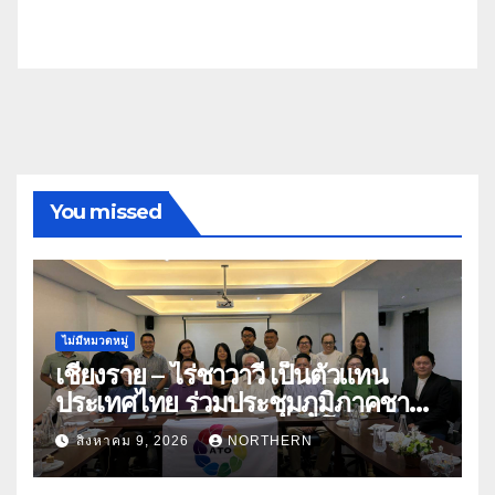
You missed
ไม่มีหมวดหมู่
เชียงราย – ไร่ชาวาวี เป็นตัวแทน
ประเทศไทย ร่วมประชุมภูมิภาคชา
อาเซียน ATO 2026 ที่อินโดนีเซีย
สิงหาคม 9, 2026
NORTHERN
หารืออนาคตอุตสาหกรรมชา
ท่ามกลางความท้าทายโลก