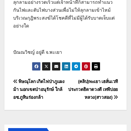
ลุกลามอย่างรวดเร็วแต่เจ้าหน้าที่ก็สามารถทำแนว
กันไฟและดับไฟบางส่วนเพื่อไม่ให้ลุกลามเข้าไหม้
บริเวณกุฎิพระสงฆ์ได้โชคดีที่ไม่มีผู้ได้รับบาดเจ็บแต่
อย่างใด
ปัณณวิชญ์ อยู่ดี จ.พะเยา
แนะแนว
พิษณุโลก เกิดไฟป่าภูแผง
(คลิป)พะเยา เฮลั่นเวที
ม้า นอกเขตป่าอนุรักษ์ ใกล้
ประกวดธิดาดวงดี เทพีปอย
เรื่อง
อช.ภูหินร่องกล้า
หลวง(สาวสอง)