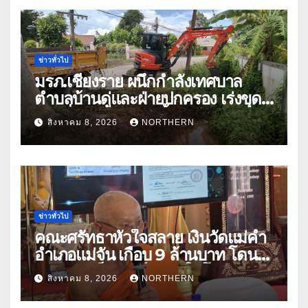
ข่าวทั่วไป
มรภ.เชียงราย ผนึกกำลังเทศบาล
ตำบลบ้านดู่และฝ่ายปกครอง เร่งขุด
ลอกสิ่งกีดขวางทางน้ำ ป้องกันและลด
สิงหาคม 8, 2026
NORTHERN
ปัญหาน้ำท่วม
ข่าวทั่วไป
คณะศรัทธาหัวใจสลาย เงินวัดแม่คำ
อำเภอแม่จัน เกือบ 9 ล้านบาท โดน
แก๊งคอลเซ็นเตอร์หลอกให้โอนข้าม
สิงหาคม 8, 2026
NORTHERN
ปีกว่า 66 บัญชี