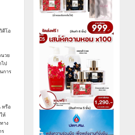
ิดีโอ
อำนวย
ำไป
ในการ
 หรือ
ให้
ยทาง
าร