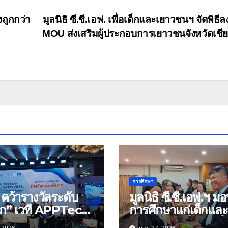
ถูกกว่า
มูลนิธิ ซี.ซี.เอฟ. เพื่อเด็กและเยาวชนฯ จัดพิธี
MOU ส่งเสริมผู้ประกอบการเยาวชนจังหวัดเชี
การศึกษา
คว้ารางวัลระดับ
มูลนิธิ ซี.ซี.เอฟ.ฯ ม
าก” เวที APPTech
การศึกษาแก่เด็กและ
 2026 ชูงานวิจัย
เยาวชนด้อยโอกาสใ