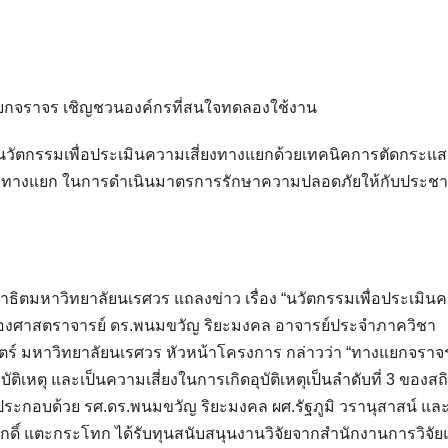
แยกจราจร เชิญชวนองค์กรที่สนใจทดลองใช้งาน
วัตกรรมเพื่อประเมินความเสี่ยงทางแยกด้วยเทคนิคการตัดกระแส
่วมทางแยก ในการดำเนินมาตรการรักษาความปลอดภัยให้กับประชา
ยมสาธิตมหาวิทยาลัยนเรศวร แถลงข่าว เรื่อง “นวัตกรรมเพื่อประเมิน
รองศาสตราจารย์ ดร.พนมขวัญ ริยะมงคล อาจารย์ประจำภาควิชา
์ มหาวิทยาลัยนเรศวร หัวหน้าโครงการ กล่าวว่า “ทางแยกจราจ
บัติเหตุ และเป็นความเสี่ยงในการเกิดอุบัติเหตุเป็นลำดับที่ 3 ของสถ
งประกอบด้วย รศ.ดร.พนมขวัญ ริยะมงคล ผศ.รัฐภูมิ วรานุสาสน์ แล
กดิ์ แตะกระโทก ได้รับทุนสนับสนุนงานวิจัยจากสำนักงานการวิจัย