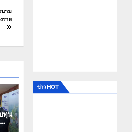
ลงนาม
ยงราย
ข่าว HOT
อบทุน
น