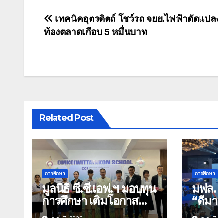
แนะแนว
เทคนิคอุตรดิตถ์ โชว์รถ จยย.ไฟฟ้าดัดแปลง
ท้องตลาดเกือบ 5 หมื่นบาท
เรื่อง
Related Post
การศึกษา
การศึกษา
มูลนิธิ ซี.ซี.เอฟ.ฯ มอบทุน
มฟล. 
การศึกษา เติมโอกาส
“ดีม
ทางการศึกษา สร้าง
EXPO