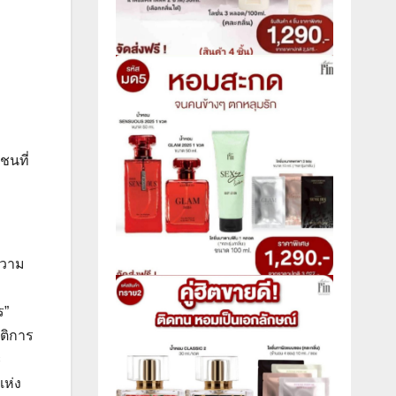
ชนที่
ความ
ร”
ิติการ
ะ
แห่ง