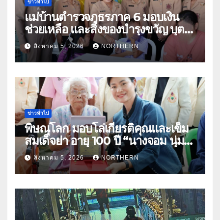
ข่าวทั่วไป
แม่บ้านตำรวจภูธรภาค 6 มอบเงิน
ช่วยเหลือ และสิ่งของบำรุงขวัญ บุตร-
ธิดา ข้าราชการตำรวจจังหวัด
สิงหาคม 5, 2026
NORTHERN
อุทัยธานี
ข่าวทั่วไป
พิษณุโลก มอบโล่เกียรติคุณและเข็ม
สมเด็จย่า อายุ 100 ปี “นางจอม นุ่ม
เนตร” ตำบลบ้านกร่าง อำเภอเมือง
สิงหาคม 5, 2026
NORTHERN