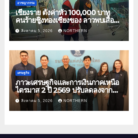
อาชญากรรม
เชียงราย ตั้งค่าหัว 100,000 บาท
คนร้ายชิงทองเชียงของ ลาวพบเสื้อผ้า
คนร้ายตั้งจุดตรวจตามเส้นทาง
สิงหาคม 5, 2026
NORTHERN
เศรษฐกิจ
ภาวะเศรษฐกิจและการเงินภาคเหนือ
ไตรมาส 2 ปี 2569 ปรับลดลงจาก
ราคาพลังงาน ค่าครองชีพ
สิงหาคม 5, 2026
NORTHERN