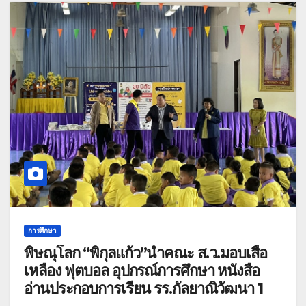
การศึกษา
พิษณุโลก “พิกุลแก้ว”นำคณะ ส.ว.มอบเสื้อ
เหลือง ฟุตบอล อุปกรณ์การศึกษา หนังสือ
อ่านประกอบการเรียน รร.กัลยาณิวัฒนา 1