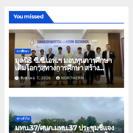
You missed
การศึกษา
มูลนิธิ ซี.ซี.เอฟ.ฯ มอบทุนการศึกษา
เติมโอกาสทางการศึกษา สร้าง
อนาคตที่มั่นคงให้เด็กและเยาวชน
สิงหาคม 7, 2026
NORTHERN
ด้อยโอกาส
ข่าวทั่วไป
มทบ.37/ศบภ.มทบ.37 ประชุมชี้แจง