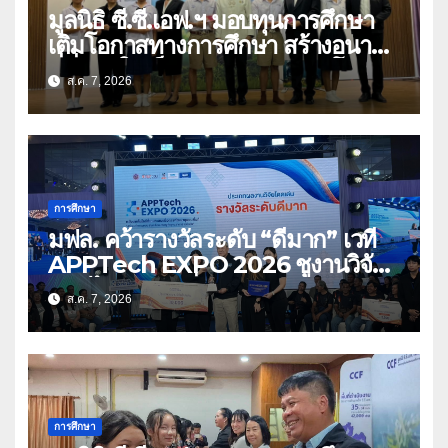
มูลนิธิ ซี.ซี.เอฟ.ฯ มอบทุนการศึกษา
เติมโอกาสทางการศึกษา สร้างอนาคต
ที่มั่นคงให้เด็กและเยาวชนด้อยโอกาส
ส.ค. 7, 2026
การศึกษา
มฟล. คว้ารางวัลระดับ “ดีมาก” เวที
APPTech EXPO 2026 ชูงานวิจัย
สมุนไพร ขับเคลื่อนนวัตกรรมสู่เชิง
ส.ค. 7, 2026
พาณิชย์
การศึกษา