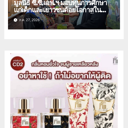
มูลนิธิ ซี.ซี.เอฟ.ฯ มอบทุนการศึกษา
แก่เด็กและเยาวชนด้อยโอกาสใน
จังหวัดเชียงราย-พะเยา สร้างโอกาส
ก.ค. 27, 2026
ทางการศึกษา