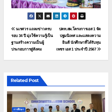
แนะแนว
นเรศวร แถลงข่าวครบ
ปตท.สผ.โครงการเอส 1 จัด
รอบ 34 ปี มุ่งใช้ความรู้เป็น
ปฐมนิเทศ และแสดงความ
เรื่อง
ฐานสร้างความเป็นผู้
ยินดี นักศึกษาที่ได้รับทุน
ประกอบการสู่สังคม
เพชร เอส 1 ประจำปี 2567
Related Post
การศึกษา