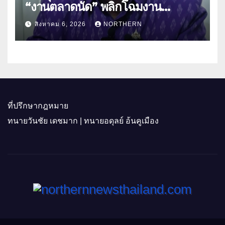
“งานตลาดนัด” พลิกโฉมงาน
“เกษตรรุ่งเรืองเมืองสองแคว 69” มุ่ง
สิงหาคม 6, 2026
NORTHERN
ประโยชน์เกษตรกร ดึงนวัตกรรม-จับ
คู่ธุรกิจดันสินค้าเกษตรสู่สากล (คลิป)
ที่ปรึกษากฎหมาย
ทนายวันชัย เดชมาก | ทนายอดุลย์ อ้นคูเมือง