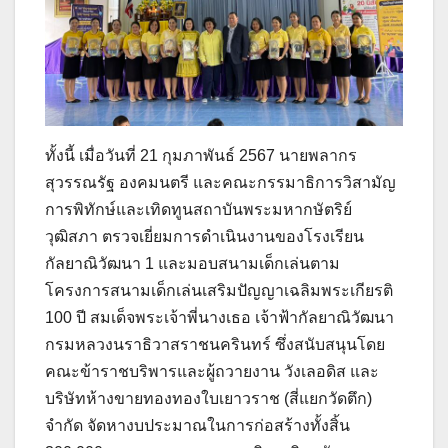
ทั้งนี้ เมื่อวันที่ 21 กุมภาพันธ์ 2567 นายพลากร
สุวรรณรัฐ องคมนตรี และคณะกรรมาธิการวิสามัญ
การพิทักษ์และเทิดทูนสถาบันพระมหากษัตริย์
วุฒิสภา ตรวจเยี่ยมการดำเนินงานของโรงเรียน
กัลยาณิวัฒนา 1 และมอบสนามเด็กเล่นตาม
โครงการสนามเด็กเล่นเสริมปัญญาเฉลิมพระเกียรติ
100 ปี สมเด็จพระเจ้าพี่นางเธอ เจ้าฟ้ากัลยาณิวัฒนา
กรมหลวงนราธิวาสราชนครินทร์ ซึ่งสนับสนุนโดย
คณะข้าราชบริพารและผู้ถวายงาน วังเลอดิส และ
บริษัทห้างขายทองทองใบเยาวราช (สี่แยกวัดตึก)
จำกัด จัดหางบประมาณในการก่อสร้างทั้งสิ้น