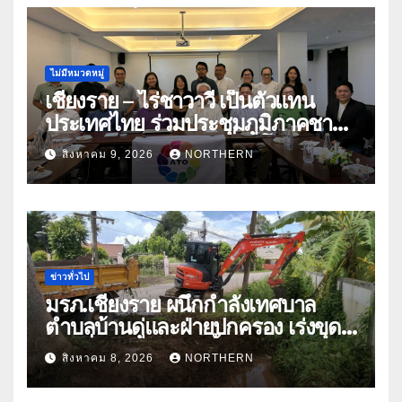
ไม่มีหมวดหมู่
เชียงราย – ไร่ชาวาวี เป็นตัวแทน
ประเทศไทย ร่วมประชุมภูมิภาคชา
อาเซียน ATO 2026 ที่อินโดนีเซีย
สิงหาคม 9, 2026
NORTHERN
หารืออนาคตอุตสาหกรรมชา
ท่ามกลางความท้าทายโลก
ข่าวทั่วไป
มรภ.เชียงราย ผนึกกำลังเทศบาล
ตำบลบ้านดู่และฝ่ายปกครอง เร่งขุด
ลอกสิ่งกีดขวางทางน้ำ ป้องกันและลด
สิงหาคม 8, 2026
NORTHERN
ปัญหาน้ำท่วม