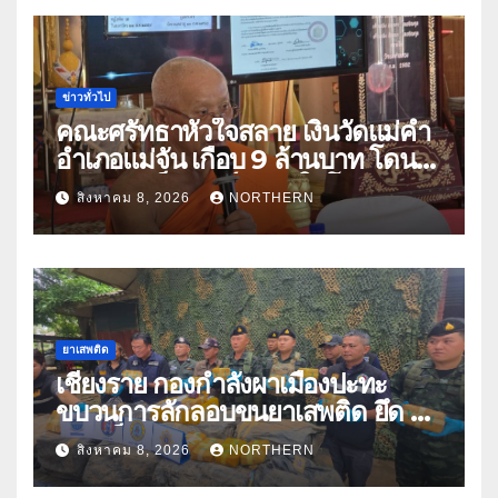
ข่าวทั่วไป
คณะศรัทธาหัวใจสลาย เงินวัดแม่คำ
อำเภอแม่จัน เกือบ 9 ล้านบาท โดน
แก๊งคอลเซ็นเตอร์หลอกให้โอนข้าม
สิงหาคม 8, 2026
NORTHERN
ปีกว่า 66 บัญชี
ยาเสพติด
เชียงราย กองกำลังผาเมืองปะทะ
ขบวนการลักลอบขนยาเสพติด ยึด 2
ล้านเม็ด
สิงหาคม 8, 2026
NORTHERN