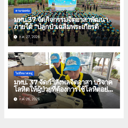
ตามรอยพ่อ
มทบ.37 จัดกิจกรรมจิตอาสาพัฒนา
ภายใต้ “ปลูกป่าเฉลิมพระเกียรติ
ก.ค. 27, 2026
ไม่มีหมวดหมู่
มทบ. 37 จัดกำลังพลจิตอาสา บริจาค
โลหิตให้ผู้ป่วยที่ต้องการใช้โลหิตอย่าง
เร่งด่วน เนื่องในโอกาสวันเฉลิม
ก.ค. 26, 2026
พระชนมพรรษา 74 พรรษา และถวาย
เป็นพระราชกุศลแด่พระบาทสมเด็จ
พระเจ้าอยู่หัว