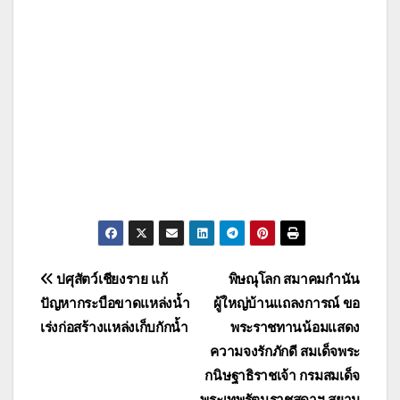
แนะแนว
ปศุสัตว์เชียงราย แก้
พิษณุโลก สมาคมกำนัน
ปัญหากระบือขาดแหล่งน้ำ
ผู้ใหญ่บ้านแถลงการณ์ ขอ
เรื่อง
เร่งก่อสร้างแหล่งเก็บกักน้ำ
พระราชทานน้อมแสดง
ความจงรักภักดี สมเด็จพระ
กนิษฐาธิราชเจ้า กรมสมเด็จ
พระเทพรัตนราชสุดาฯ สยาม