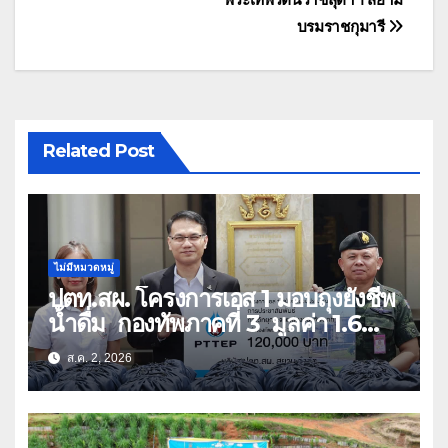
บรมราชกุมารี
Related Post
ไม่มีหมวดหมู่
ปตท.สผ. โครงการเอส 1 มอบถุงยังชีพ
น้ำดื่ม กองทัพภาคที่ 3 มูลค่า 1.6
ล้านบาท
ส.ค. 2, 2026