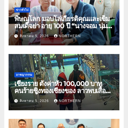
ข่าวทั่วไป
พิษณุโลก มอบโล่เกียรติคุณและเข็ม
สมเด็จย่า อายุ 100 ปี “นางจอม นุ่ม
เนตร” ตำบลบ้านกร่าง อำเภอเมือง
สิงหาคม 5, 2026
NORTHERN
อาชญากรรม
เชียงราย ตั้งค่าหัว 100,000 บาท
คนร้ายชิงทองเชียงของ ลาวพบเสื้อผ้า
คนร้ายตั้งจุดตรวจตามเส้นทาง
สิงหาคม 5, 2026
NORTHERN