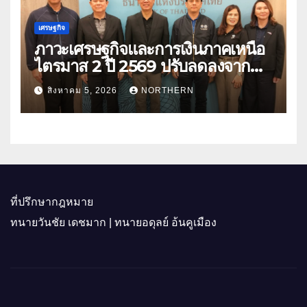
เศรษฐกิจ
ภาวะเศรษฐกิจและการเงินภาคเหนือ
ไตรมาส 2 ปี 2569 ปรับลดลงจาก
ราคาพลังงาน ค่าครองชีพ
สิงหาคม 5, 2026
NORTHERN
ที่ปรึกษากฎหมาย
ทนายวันชัย เดชมาก | ทนายอดุลย์ อ้นคูเมือง