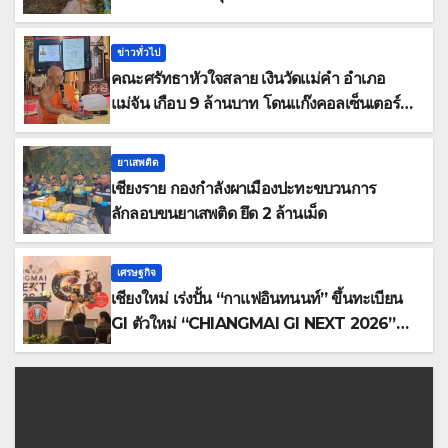
ป้องกันและลดปัญหาน้ำท่วม
ข่าวทั่วไป
คณะศรัทธาหัวใจสลาย เงินวัดแม่คำ อำเภอ
แม่จัน เกือบ 9 ล้านบาท โดนแก๊งคอลเซ็นเตอร์
หลอกให้โอนข้ามปีกว่า 66 บัญชี
ยาเสพติด
เชียงราย กองกำลังผาเมืองปะทะขบวนการ
ลักลอบขนยาเสพติด ยึด 2 ล้านเม็ด
เศรษฐกิจ
เชียงใหม่ เร่งปั้น “กาแฟอินทนนท์” ขึ้นทะเบียน
GI ตัวใหม่ “CHIANGMAI GI NEXT 2026”
ติดอาวุธผู้ประกอบการ 100 ราย ดันสินค้าอัต
ลักษณ์สู่ตลาดพรีเมียม