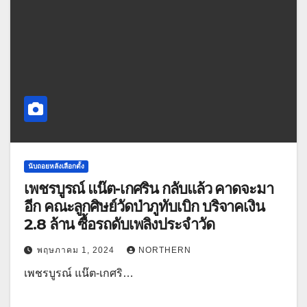
นับถอยหลังเลือกตั้ง
เพชรบูรณ์ แน๊ต-เกศริน กลับแล้ว คาดจะมา
อีก คณะลูกศิษย์วัดป่าภูทับเบิก บริจาคเงิน
2.8 ล้าน ซื้อรถดับเพลิงประจำวัด
พฤษภาคม 1, 2024
NORTHERN
เพชรบูรณ์ แน๊ต-เกศริ…