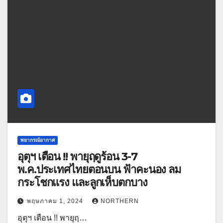
พยากรณ์อากาศ
อุตุฯ เตือน !! พายุฤดูร้อน 3-7
พ.ค.ประเทศไทยตอนบน ฟ้าคะนอง ลม
กระโชกแรง และลูกเห็บตกบาง
พฤษภาคม 1, 2024
NORTHERN
อุตุฯ เตือน !! พายุฤ…