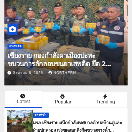
เศรษฐกิจ
เชียงใหม่ เร่งปั้น “กาแฟอินทนนท์” ขึ้น
ทะเบียน GI ตัวใหม่ “CHIANGMAI GI
NEXT 2026” ติดอาวุธผู้ประกอบการ
สิงหาคม 8, 2026
NORTHERN
100 ราย ดันสินค้าอัตลักษณ์สู่ตลาด
พรีเมียม
Latest
Popular
Trending
ข่าวทั่วไป
มรภ.เชียงราย ผนึกกำลังเทศบาลตำบลบ้านดู่และ
ฝ่ายปกครอง เร่งขุดลอกสิ่งกีดขวางทางน้ำ