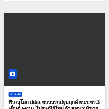
ข่าวทั่วไป
พิษณุโลก ปล่อยขบวนรถปฐมฤกษ์ ผบ.บชร.3
เซ็นต์ MOU ไปรษณีย์ไทย จ้างเหมาบริการ