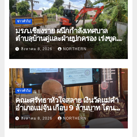
ข่าวทั่วไป
มรภ.เชียงราย ผนึกกำลังเทศบาล
ตำบลบ้านดู่และฝ่ายปกครอง เร่งขุด
ลอกสิ่งกีดขวางทางน้ำ ป้องกันและลด
สิงหาคม 8, 2026
NORTHERN
ปัญหาน้ำท่วม
ข่าวทั่วไป
คณะศรัทธาหัวใจสลาย เงินวัดแม่คำ
อำเภอแม่จัน เกือบ 9 ล้านบาท โดน
แก๊งคอลเซ็นเตอร์หลอกให้โอนข้าม
สิงหาคม 8, 2026
NORTHERN
ปีกว่า 66 บัญชี