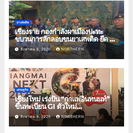
ยาเสพติด
เชียงราย กองกำลังผาเมืองปะทะ
ขบวนการลักลอบขนยาเสพติด ยึด 2
ล้านเม็ด
สิงหาคม 8, 2026
NORTHERN
เศรษฐกิจ
เชียงใหม่ เร่งปั้น “กาแฟอินทนนท์”
ขึ้นทะเบียน GI ตัวใหม่
“CHIANGMAI GI NEXT 2026”
สิงหาคม 8, 2026
NORTHERN
ติดอาวุธผู้ประกอบการ 100 ราย ดัน
สินค้าอัตลักษณ์สู่ตลาดพรีเมียม