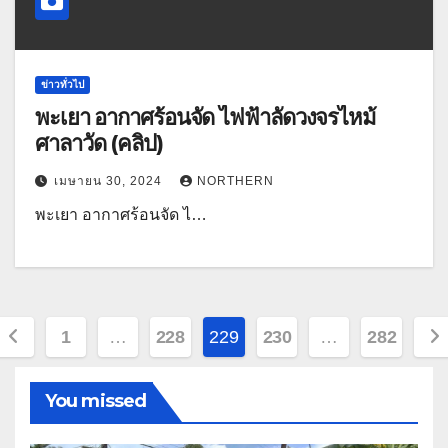
ข่าวทั่วไป
พะเยา อากาศร้อนจัด ไฟฟ้าลัดวงจรไหม้
ศาลาวัด (คลิป)
เมษายน 30, 2024
NORTHERN
พะเยา อากาศร้อนจัด ไ…
Posts
1
…
228
229
230
…
282
pagination
You missed