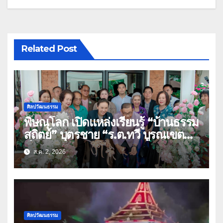
Related Post
ศิลปวัฒนธรรม
พิษณุโลก เปิดแหล่งเรียนรู้ “บ้านธรรม
สถิตย์” บุตรชาย “ร.ต.ทวี บูรณเขต
ต์”ศิลปินแห่งชาติ(คลิป)
ส.ค. 2, 2026
ศิลปวัฒนธรรม