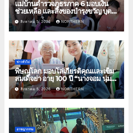
แม่บ้านตำรวจภูธรภาค 6 มอบเงิน
ช่วยเหลือ และสิ่งของบำรุงขวัญ บุตร-
ธิดา ข้าราชการตำรวจจังหวัด
สิงหาคม 5, 2026
NORTHERN
อุทัยธานี
ข่าวทั่วไป
พิษณุโลก มอบโล่เกียรติคุณและเข็ม
สมเด็จย่า อายุ 100 ปี “นางจอม นุ่ม
เนตร” ตำบลบ้านกร่าง อำเภอเมือง
สิงหาคม 5, 2026
NORTHERN
อาชญากรรม