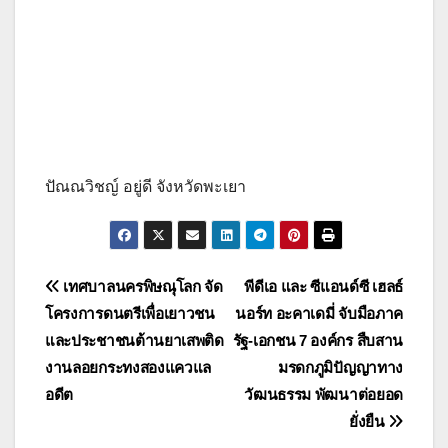
ปัณณวิชญ์ อยู่ดี จังหวัดพะเยา
แนะแนว
เทศบาลนครพิษณุโลก จัด
พีดีเอ และ ซีแอนด์ซี เฮลธ์
โครงการดนตรีเพื่อเยาวชน
นอร์ท อะคาเดมี่ จับมือภาค
เรื่อง
และประชาชนต้านยาเสพติด
รัฐ-เอกชน 7 องค์กร สืบสาน
งานลอยกระทงสองแควแล
มรดกภูมิปัญญาทาง
อดีต
วัฒนธรรม พัฒนาต่อยอด
ยั่งยืน