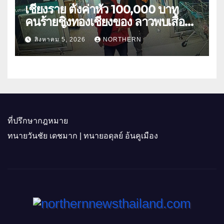
เชียงราย ตั้งค่าหัว 100,000 บาท
คนร้ายชิงทองเชียงของ ลาวพบเสื้อผ้า
คนร้ายตั้งจุดตรวจตามเส้นทาง
สิงหาคม 5, 2026
NORTHERN
ที่ปรึกษากฎหมาย
ทนายวันชัย เดชมาก | ทนายอดุลย์ อ้นคูเมือง