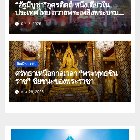
“อัฐมีบูชา”อุตรดิตถ์ หนึ่งเดียวใน
ประเทศไทย ถวายพระเพลิงพระบรม
ศพ”พระสัมมาสัมพุทธเจ้า”
มิ.ย. 8, 2026
ศิลปวัฒนธรรม
ศรัทธาเหนือกาลเวลา “พระพุทธชิน
ราช” ชัยชนะของพระราชา
พ.ค. 29, 2026