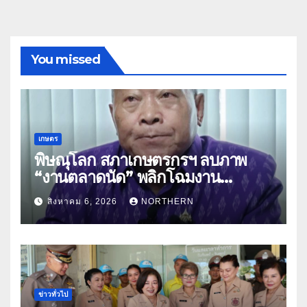
You missed
เกษตร
พิษณุโลก สภาเกษตรกรฯ ลบภาพ
“งานตลาดนัด” พลิกโฉมงาน
“เกษตรรุ่งเรืองเมืองสองแคว 69” มุ่ง
สิงหาคม 6, 2026
NORTHERN
ประโยชน์เกษตรกร ดึงนวัตกรรม-จับ
คู่ธุรกิจดันสินค้าเกษตรสู่สากล (คลิป)
ข่าวทั่วไป