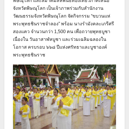
พิษณุโลก และสมาคมสหพันธ์ท่องเที่ยวภาคเหนือ
จังหวัดพิษณุโลก เป็นเจ้าภาพร่วมกับสำนักงาน
วัฒนธรรมจังหวัดพิษณุโลก จัดกิจกรรม “ขบวนแห่
พระพุทธชินราชจำลอง” พร้อม นางรำมังคละเภรีศรี
สองแคว จำนวนกว่า 1,500 คน เพื่อถวายพุทธบูชา
เนื่องใน วันอาสาฬหบูชา และร่วมเฉลิมฉลองใน
โอกาส ครบรอบ ๖๖๘ ปีแห่งศรัทธาและบูชาองค์
พระพุทธชินราช