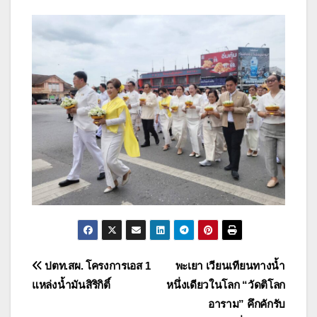
แนะแนว
ปตท.สผ. โครงการเอส 1
พะเยา เวียนเทียนทางน้ำ
แหล่งน้ำมันสิริกิติ์
หนึ่งเดียวในโลก “วัดติโลก
เรื่อง
อาราม” คึกคักรับ