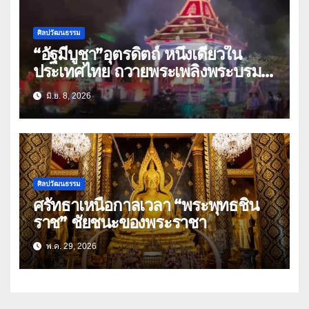
ศิลปวัฒนธรรม
“อัฐมีบูชา”อุตรดิตถ์ หนึ่งเดียวใน
ประเทศไทย ถวายพระเพลิงพระบรม
ศพ”พระสัมมาสัมพุทธเจ้า”
มิ.ย. 8, 2026
ศิลปวัฒนธรรม
ศรัทธาเหนือกาลเวลา “พระพุทธชิน
ราช” ชัยชนะของพระราชา
พ.ค. 29, 2026