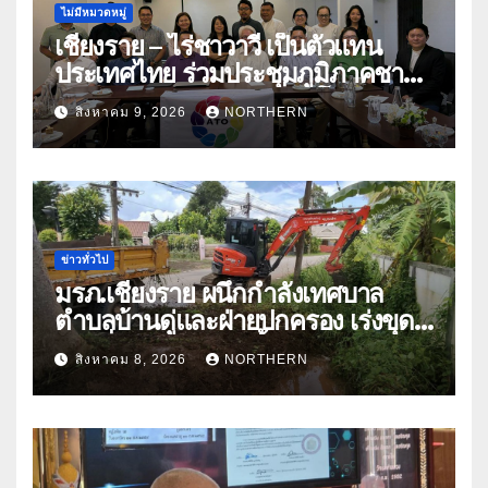
ไม่มีหมวดหมู่
เชียงราย – ไร่ชาวาวี เป็นตัวแทน
ประเทศไทย ร่วมประชุมภูมิภาคชา
อาเซียน ATO 2026 ที่อินโดนีเซีย
สิงหาคม 9, 2026
NORTHERN
หารืออนาคตอุตสาหกรรมชา
ท่ามกลางความท้าทายโลก
ข่าวทั่วไป
มรภ.เชียงราย ผนึกกำลังเทศบาล
ตำบลบ้านดู่และฝ่ายปกครอง เร่งขุด
ลอกสิ่งกีดขวางทางน้ำ ป้องกันและลด
สิงหาคม 8, 2026
NORTHERN
ปัญหาน้ำท่วม