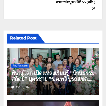
อาสาฬหบูชา ปีที่ 55 (คลิป)
Related Post
ศิลปวัฒนธรรม
พิษณุโลก เปิดแหล่งเรียนรู้ “บ้านธรรม
สถิตย์” บุตรชาย “ร.ต.ทวี บูรณเขต
ต์”ศิลปินแห่งชาติ(คลิป)
ส.ค. 2, 2026