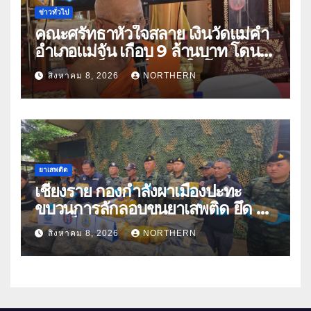
ข่าวทั่วไป
คณะศรัทธาหัวใจสลาย เงินวัดแม่คำ
อำเภอแม่จัน เกือบ 9 ล้านบาท โดน
แก๊งคอลเซ็นเตอร์หลอกให้โอนข้าม
สิงหาคม 8, 2026
NORTHERN
ปีกว่า 66 บัญชี
ยาเสพติด
เชียงราย กองกำลังผาเมืองปะทะ
ขบวนการลักลอบขนยาเสพติด ยึด 2
ล้านเม็ด
สิงหาคม 8, 2026
NORTHERN