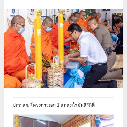
ปตท.สผ. โครงการเอส 1 แหล่งน้ำมันสิริกิติ์