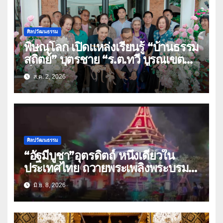
ศิลปวัฒนธรรม
พิษณุโลก เปิดแหล่งเรียนรู้ “บ้านธรรม
สถิตย์” บุตรชาย “ร.ต.ทวี บูรณเขต
ต์”ศิลปินแห่งชาติ(คลิป)
ส.ค. 2, 2026
ศิลปวัฒนธรรม
“อัฐมีบูชา”อุตรดิตถ์ หนึ่งเดียวใน
ประเทศไทย ถวายพระเพลิงพระบรม
ศพ”พระสัมมาสัมพุทธเจ้า”
มิ.ย. 8, 2026