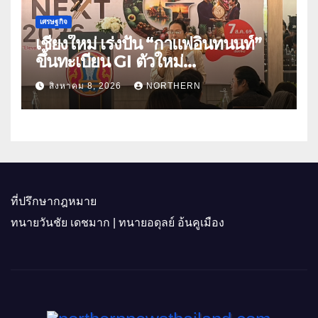
เศรษฐกิจ
เชียงใหม่ เร่งปั้น “กาแฟอินทนนท์”
ขึ้นทะเบียน GI ตัวใหม่
“CHIANGMAI GI NEXT 2026”
สิงหาคม 8, 2026
NORTHERN
ติดอาวุธผู้ประกอบการ 100 ราย ดัน
สินค้าอัตลักษณ์สู่ตลาดพรีเมียม
ที่ปรึกษากฎหมาย
ทนายวันชัย เดชมาก | ทนายอดุลย์ อ้นคูเมือง