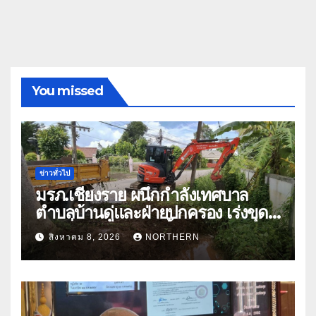
You missed
ข่าวทั่วไป
มรภ.เชียงราย ผนึกกำลังเทศบาล
ตำบลบ้านดู่และฝ่ายปกครอง เร่งขุด
ลอกสิ่งกีดขวางทางน้ำ ป้องกันและลด
สิงหาคม 8, 2026
NORTHERN
ปัญหาน้ำท่วม