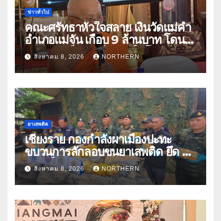
ข่าวทั่วไป
คณะศรัทธาหัวใจสลาย เงินวัดแม่คำ
อำเภอแม่จัน เกือบ 9 ล้านบาท โดน
แก๊งคอลเซ็นเตอร์หลอกให้โอนข้าม
สิงหาคม 8, 2026
NORTHERN
ปีกว่า 66 บัญชี
ยาเสพติด
เชียงราย กองกำลังผาเมืองปะทะ
ขบวนการลักลอบขนยาเสพติด ยึด 2
ล้านเม็ด
สิงหาคม 8, 2026
NORTHERN