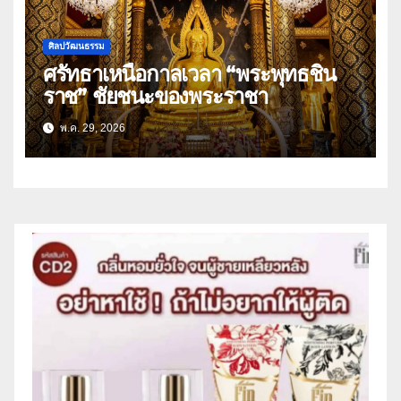
ศิลปวัฒนธรรม
ศรัทธาเหนือกาลเวลา “พระพุทธชิน
ราช” ชัยชนะของพระราชา
พ.ค. 29, 2026