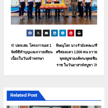
แนะแนว
ปตท.สผ. โครงการเอส 1
พิษณุโลก นางรำมังคละเภรี
จัดพิธีทำบุญและถวายเทียน
ศรีสองแคว 1,500 คน ถวาย
เรื่อง
เนื่องในวันเข้าพรรษา
พุทธบูชาองค์พระพุทธชิน
ราช ในวันอาสาฬหบูชา
Related Post