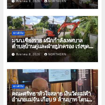
สิงหาคม 9, 2026
NORTHERN
หารืออนาคตอุตสาหกรรมชา
ท่ามกลางความท้าทายโลก
ข่าวทั่วไป
มรภ.เชียงราย ผนึกกำลังเทศบาล
ตำบลบ้านดู่และฝ่ายปกครอง เร่งขุด
ลอกสิ่งกีดขวางทางน้ำ ป้องกันและลด
สิงหาคม 8, 2026
NORTHERN
ปัญหาน้ำท่วม
ข่าวทั่วไป
คณะศรัทธาหัวใจสลาย เงินวัดแม่คำ
อำเภอแม่จัน เกือบ 9 ล้านบาท โดน