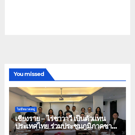
You missed
ไม่มีหมวดหมู่
เชียงราย – ไร่ชาวาวี เป็นตัวแทน
ประเทศไทย ร่วมประชุมภูมิภาคชา
อาเซียน ATO 2026 ที่อินโดนีเซีย