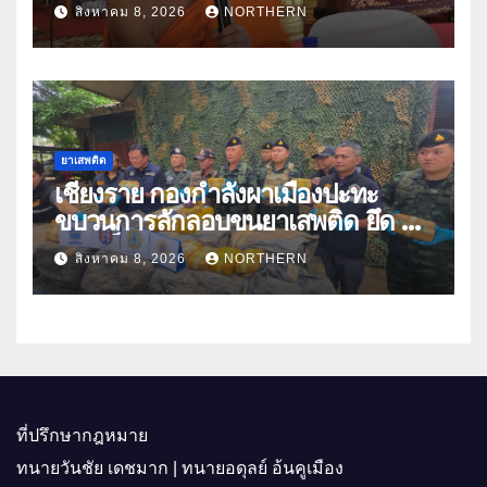
แก๊งคอลเซ็นเตอร์หลอกให้โอนข้าม
สิงหาคม 8, 2026
NORTHERN
ปีกว่า 66 บัญชี
ยาเสพติด
เชียงราย กองกำลังผาเมืองปะทะ
ขบวนการลักลอบขนยาเสพติด ยึด 2
ล้านเม็ด
สิงหาคม 8, 2026
NORTHERN
ที่ปรึกษากฎหมาย
ทนายวันชัย เดชมาก | ทนายอดุลย์ อ้นคูเมือง