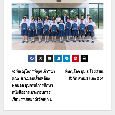
แนะแนว
พิษณุโลก “พิกุลแก้ว”นำ
พิษณุโลก ยุบ 3 โรงเรียน
คณะ ส.ว.มอบเสื้อเหลือง
สังกัด สพป.1 และ 3
เรื่อง
ฟุตบอล อุปกรณ์การศึกษา
หนังสืออ่านประกอบการ
เรียน รร.กัลยาณิวัฒนา 1