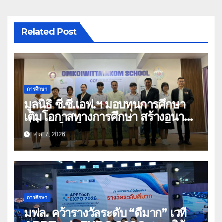
Related Post
การศึกษา
มูลนิธิ ซี.ซี.เอฟ.ฯ มอบทุนการศึกษา
เติมโอกาสทางการศึกษา สร้างอนาคต
ที่มั่นคงให้เด็กและเยาวชนด้อยโอกาส
ส.ค. 7, 2026
การศึกษา
มฟล. คว้ารางวัลระดับ “ดีมาก” เวที