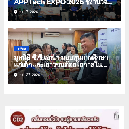
APPTech EXPO 2026 ชูงานวิจัย
สมุนไพร ขับเคลื่อนนวัตกรรมสู่เชิง
ส.ค. 7, 2026
พาณิชย์
การศึกษา
มูลนิธิ ซี.ซี.เอฟ.ฯ มอบทุนการศึกษา
แก่เด็กและเยาวชนด้อยโอกาสใน
จังหวัดเชียงราย-พะเยา สร้างโอกาส
ก.ค. 27, 2026
ทางการศึกษา