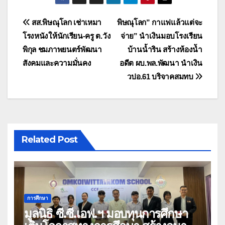
แนะแนว
สส.พิษณุโลก เช่าเหมา
พิษณุโลก” กาแฟแล้วแต่จะ
โรงหนังให้นักเรียน-ครู ต.วัง
จ่าย” นำเงินมอบโรงเรียน
เรื่อง
พิกุล ชมภาพยนตร์พัฒนา
บ้านน้ำริน สร้างห้องนัำ
สังคมและความมั่นคง
อดีต ผบ.พล.พัฒนา นำเงิน
วปอ.61 บริจาคสมทบ
Related Post
การศึกษา
มูลนิธิ ซี.ซี.เอฟ.ฯ มอบทุนการศึกษา