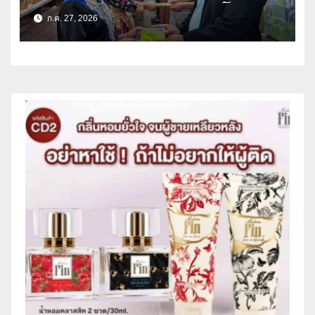
จังหวัดเชียงราย-พะเยา สร้างโอกาส
ก.ค. 27, 2026
ทางการศึกษา