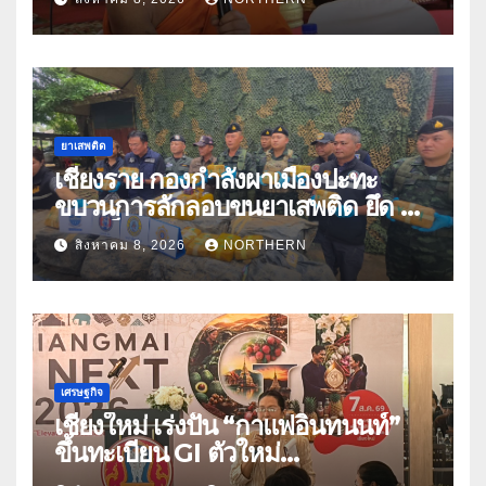
ปีกว่า 66 บัญชี
ยาเสพติด
เชียงราย กองกำลังผาเมืองปะทะ
ขบวนการลักลอบขนยาเสพติด ยึด 2
ล้านเม็ด
สิงหาคม 8, 2026
NORTHERN
เศรษฐกิจ
เชียงใหม่ เร่งปั้น “กาแฟอินทนนท์”
ขึ้นทะเบียน GI ตัวใหม่
“CHIANGMAI GI NEXT 2026”