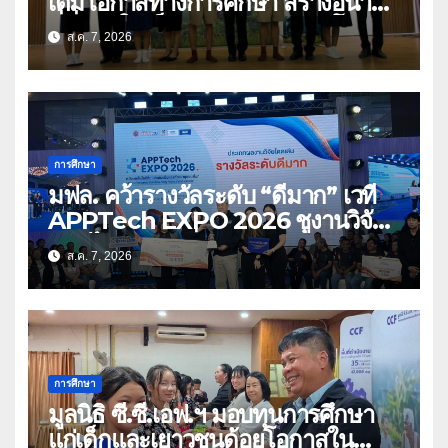
เติมโอกาสทางการศึกษา สร้างอนาคต
ที่มั่นคงให้เด็กและเยาวชนด้อยโอกาส
ส.ค. 7, 2026
การศึกษา
มฟล. คว้ารางวัลระดับ “ดีมาก” เวที
APPTech EXPO 2026 ชูงานวิจัย
สมุนไพร ขับเคลื่อนนวัตกรรมสู่เชิง
ส.ค. 7, 2026
พาณิชย์
การศึกษา
มูลนิธิ ซี.ซี.เอฟ.ฯ มอบทุนการศึกษา
แก่เด็กและเยาวชนด้อยโอกาสใน