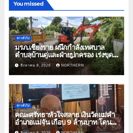
You missed
ข่าวทั่วไป
มรภ.เชียงราย ผนึกกำลังเทศบาล
ตำบลบ้านดู่และฝ่ายปกครอง เร่งขุด
ลอกสิ่งกีดขวางทางน้ำ ป้องกันและลด
สิงหาคม 8, 2026
NORTHERN
ปัญหาน้ำท่วม
ข่าวทั่วไป
คณะศรัทธาหัวใจสลาย เงินวัดแม่คำ
อำเภอแม่จัน เกือบ 9 ล้านบาท โดน
แก๊งคอลเซ็นเตอร์หลอกให้โอนข้าม
สิงหาคม 8, 2026
NORTHERN