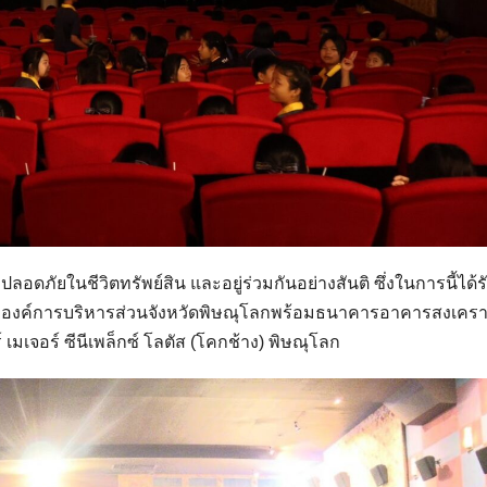
ดภัยในชีวิตทรัพย์สิน และอยู่ร่วมกันอย่างสันติ ซึ่งในการนี้ได้
กองค์การบริหารส่วนจังหวัดพิษณุโลกพร้อมธนาคารอาคารสงเครา
มเจอร์ ซีนีเพล็กซ์ โลตัส (โคกช้าง) พิษณุโลก