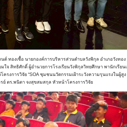
รกานต์ ทองเชื้อ นายกองค์การบริหารส่วนตำบลวังพิกุล อำเภอวังทอง
ใจ สิทธิศักดิ์ ผู้อำนวยการโรงเรียนวังพิกุลวิทยศึกษา พานักเรีย
ใต้โครงการวิจัย “SOA ชุมชนนวัตกรรมเฝ้าระวังความรุนแรงในผู้สูง
์ ดร.พนิดา จงสุขสมสกุล หัวหน้าโครงการวิจัย