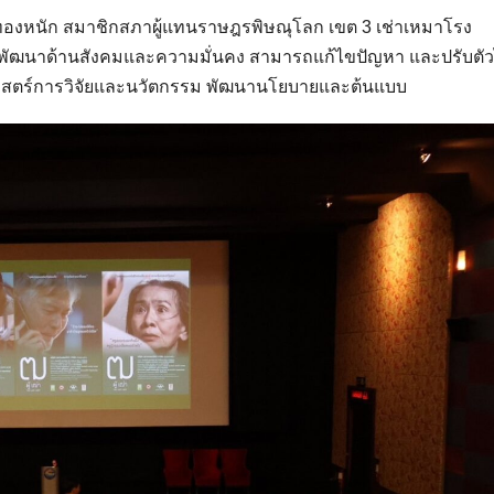
องหนัก สมาชิกสภาผู้แทนราษฎรพิษณุโลก เขต 3 เช่าเหมาโรง
อพัฒนาด้านสังคมและความมั่นคง สามารถแก้ไขปัญหา และปรับตัว
ศาสตร์การวิจัยและนวัตกรรม พัฒนานโยบายและต้นแบบ