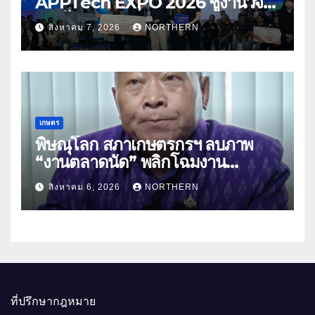
APPTech EXPO 2026 ชูงานวิจัย
สมุนไพร ขับเคลื่อนนวัตกรรมสู่เชิง
สิงหาคม 7, 2026
NORTHERN
พาณิชย์
เกษตร
พิษณุโลก สภาเกษตรกรฯ ลบภาพ
“งานตลาดนัด” พลิกโฉมงาน
“เกษตรรุ่งเรืองเมืองสองแคว 69” มุ่ง
สิงหาคม 6, 2026
NORTHERN
ประโยชน์เกษตรกร ดึงนวัตกรรม-จับ
คู่ธุรกิจดันสินค้าเกษตรสู่สากล (คลิป)
ที่ปรึกษากฎหมาย