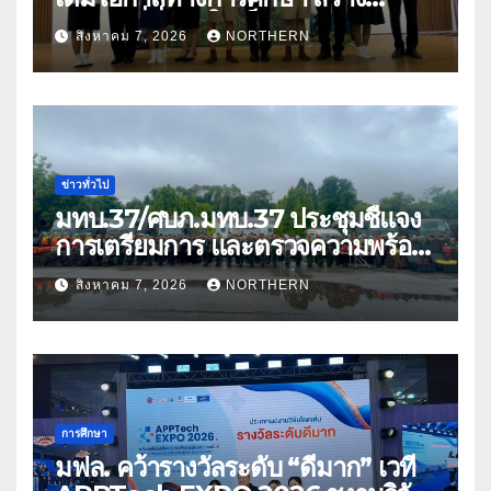
อนาคตที่มั่นคงให้เด็กและเยาวชน
สิงหาคม 7, 2026
NORTHERN
ด้อยโอกาส
ข่าวทั่วไป
มทบ.37/ศบภ.มทบ.37 ประชุมชี้แจง
การเตรียมการ และตรวจความพร้อม
ด้านการบรรเทาสาธารณภัย
สิงหาคม 7, 2026
NORTHERN
การศึกษา
มฟล. คว้ารางวัลระดับ “ดีมาก” เวที