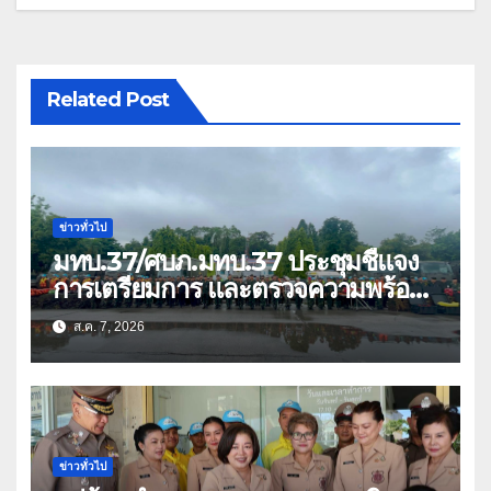
Related Post
ข่าวทั่วไป
มทบ.37/ศบภ.มทบ.37 ประชุมชี้แจง
การเตรียมการ และตรวจความพร้อม
ด้านการบรรเทาสาธารณภัย
ส.ค. 7, 2026
ข่าวทั่วไป