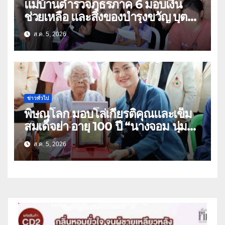
แม่บ้านตำรวจภูธรภาค 6 มอบเงิน
ช่วยเหลือ และสิ่งของบำรุงขวัญ บุตร-
ธิดา ข้าราชการตำรวจจังหวัด
ส.ค. 5, 2026
อุทัยธานี
ข่าวทั่วไป
พิษณุโลก มอบโล่เกียรติคุณและเข็ม
สมเด็จย่า อายุ 100 ปี “นางจอม นุ่ม
เนตร” ตำบลบ้านกร่าง อำเภอเมือง
ส.ค. 5, 2026