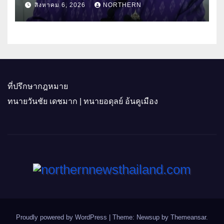
“เกษตรรุ่งเรืองเมืองสองแคว 69” มุ่ง
สิงหาคม 6, 2026
NORTHERN
ประโยชน์เกษตรกร ดึงนวัตกรรม-จับ
คู่ธุรกิจดันสินค้าเกษตรสู่สากล (คลิป)
ที่ปรึกษากฎหมาย
ทนายวันชัย เดชมาก | ทนายอดุลย์ อ้นคูเมือง
Proudly powered by WordPress
|
Theme: Newsup by
Themeansar
.