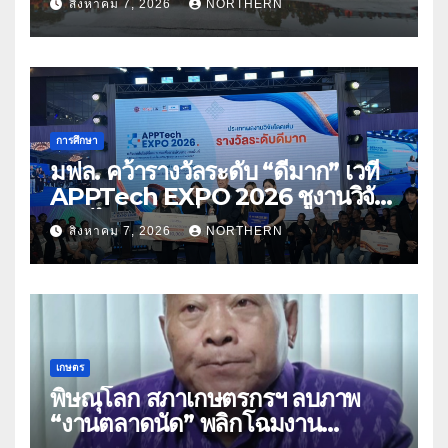
สิงหาคม 7, 2026
NORTHERN
การศึกษา
มฟล. คว้ารางวัลระดับ “ดีมาก” เวที
APPTech EXPO 2026 ชูงานวิจัย
สมุนไพร ขับเคลื่อนนวัตกรรมสู่เชิง
สิงหาคม 7, 2026
NORTHERN
พาณิชย์
เกษตร
พิษณุโลก สภาเกษตรกรฯ ลบภาพ
“งานตลาดนัด” พลิกโฉมงาน