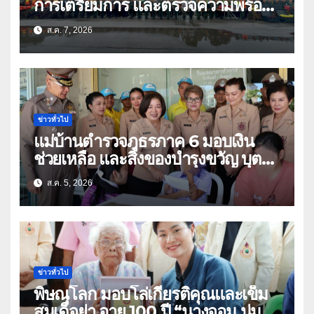
การเตรียมการ และตรวจความพร้อม
ด้านการบรรเทาสาธารณภัย
ส.ค. 7, 2026
ข่าวทั่วไป
แม่บ้านตำรวจภูธรภาค 6 มอบเงิน
ช่วยเหลือ และสิ่งของบำรุงขวัญ บุตร-
ธิดา ข้าราชการตำรวจจังหวัด
ส.ค. 5, 2026
อุทัยธานี
ข่าวทั่วไป
พิษณุโลก มอบโล่เกียรติคุณและเข็ม
สมเด็จย่า อายุ 100 ปี “นางจอม นุ่ม