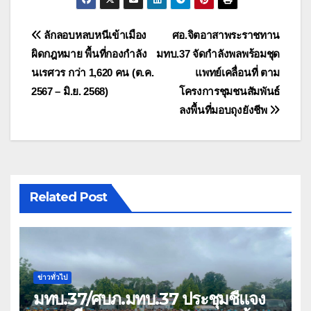
แนะแนว
ลักลอบหลบหนีเข้าเมือง
ศอ.จิตอาสาพระราชทาน
ผิดกฎหมาย พื้นที่กองกำลัง
มทบ.37 จัดกำลังพลพร้อมชุด
เรื่อง
นเรศวร กว่า 1,620 คน (ต.ค.
แพทย์เคลื่อนที่ ตาม
2567 – มิ.ย. 2568)
โครงการชุมชนสัมพันธ์
ลงพื้นที่มอบถุงยังชีพ
Related Post
ข่าวทั่วไป
มทบ.37/ศบภ.มทบ.37 ประชุมชี้แจง