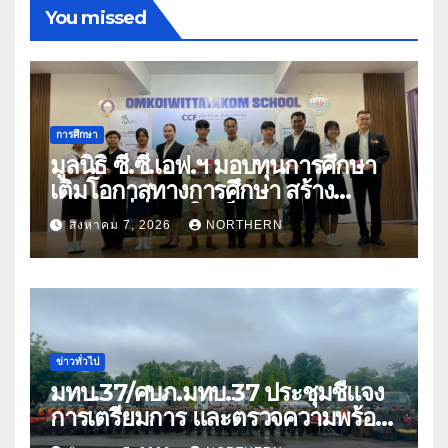
You missed
การศึกษา
มูลนิธิ ซี.ซี.เอฟ.ฯ มอบทุนการศึกษา
เติมโอกาสทางการศึกษา สร้าง
อนาคตที่มั่นคงให้เด็กและเยาวชน
สิงหาคม 7, 2026
NORTHERN
ด้อยโอกาส
ข่าวทั่วไป
มทบ.37/ศบภ.มทบ.37 ประชุมชี้แจง
การเตรียมการ และตรวจความพร้อม
ด้านการบรรเทาสาธารณภัย