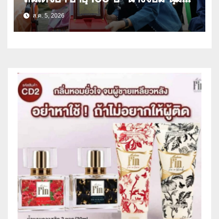
เนตร” ตำบลบ้านกร่าง อำเภอเมือง
ส.ค. 5, 2026