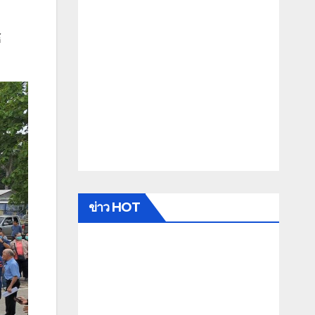
้
ข่าว HOT