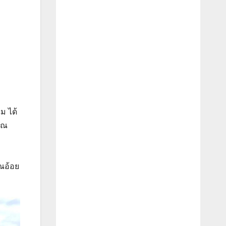
ม ได้
มาณ
ณอ้อย