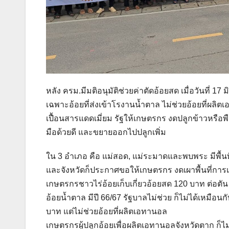
หลัง ครม.มีมติอนุมัติช่วยค่าตัดอ้อยสด เมื่อวันที่ 
เฉพาะอ้อยที่ส่งเข้าโรงานน้ำตาล ไม่ช่วยอ้อยที่ผลิต
เปื้อนสารแดดเมี่ยม รัฐให้เกษตรกร งดปลูกข้าวหรือพ
มือด้วยดี และขยายออกไปปลูกเพิ่ม
ใน 3 อำเภอ คือ แม่สอด, แม่ระมาดและพบพระ มีพื้นที
และจังหวัดก็ประกาศขอให้เกษตรกร งดเผาพื้นที่การเ
เกษตรกรชาวไร่อ้อยเก็บเกี่ยวอ้อยสด 120 บาท ต่อตั
อ้อยน้ำตาล มีปี 66/67 รัฐบาลไม่ช่วย ก็ไม่ได้เหมือน
บาท แต่ไม่ช่วยอ้อยที่ผลิตเอทานอล
เกษตรกรผู้ปลูกอ้อยเพื่อผลิตเอทานอลจังหวัดตาก ก็ไม่เ