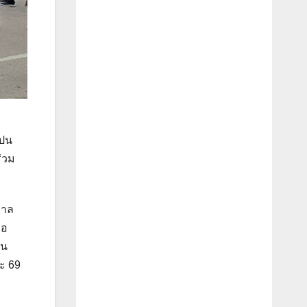
ดปน
ร่วม
บาล
ือ
อน
ละ 69