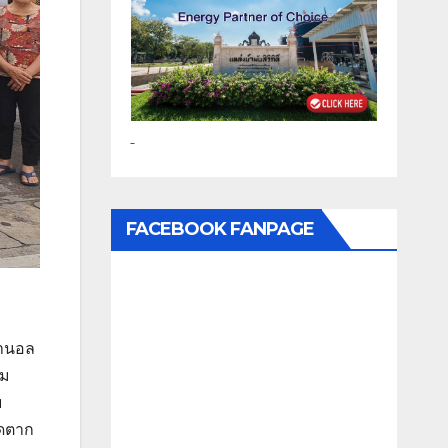
FACEBOOK FANPAGE
ทานอล
อม
ย
ัดตาก