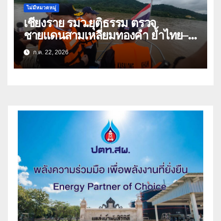
ไม่มีหมวดหมู่
เชียงราย รมว.ยุติธรรม ตรวจ
ชายแดนสามเหลี่ยมทองคำ ย้ำไทย–
ลาว ผนึกกำลังสกัดยาเสพติด
ก.ค. 22, 2026