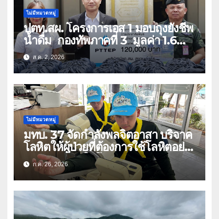
ไม่มีหมวดหมู่
ปตท.สผ. โครงการเอส 1 มอบถุงยังชีพ
น้ำดื่ม กองทัพภาคที่ 3 มูลค่า 1.6
ล้านบาท
ส.ค. 2, 2026
ไม่มีหมวดหมู่
มทบ. 37 จัดกำลังพลจิตอาสา บริจาค
โลหิตให้ผู้ป่วยที่ต้องการใช้โลหิตอย่าง
เร่งด่วน เนื่องในโอกาสวันเฉลิม
ก.ค. 26, 2026
พระชนมพรรษา 74 พรรษา และถวาย
เป็นพระราชกุศลแด่พระบาทสมเด็จ
พระเจ้าอยู่หัว