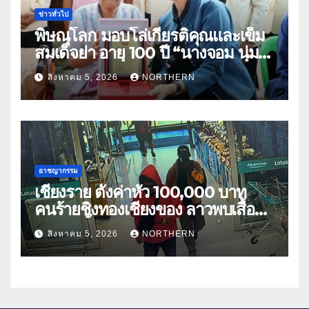
ข่าวทั่วไป
พิษณุโลก มอบโล่เกียรติคุณและเข็ม
สมเด็จย่า อายุ 100 ปี “นางจอม นุ่ม
เนตร” ตำบลบ้านกร่าง อำเภอเมือง
สิงหาคม 5, 2026
NORTHERN
อาชญากรรม
เชียงราย ตั้งค่าหัว 100,000 บาท
คนร้ายชิงทองเชียงของ ลาวพบเสื้อผ้า
คนร้ายตั้งจุดตรวจตามเส้นทาง
สิงหาคม 5, 2026
NORTHERN