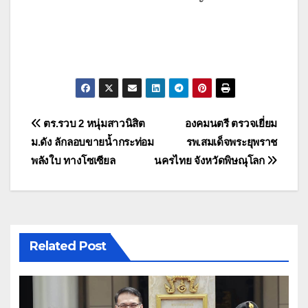
แนะแนว
ตร.รวบ 2 หนุ่มสาวนิสิต
องคมนตรี ตรวจเยี่ยม
ม.ดัง ลักลอบขายน้ำกระท่อม
รพ.สมเด็จพระยุพราช
เรื่อง
พลังใบ ทางโซเซียล
นครไทย จังหวัดพิษณุโลก
Related Post