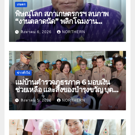
เกษตร
พิษณุโลก สภาเกษตรกรฯ ลบภาพ
“งานตลาดนัด” พลิกโฉมงาน
“เกษตรรุ่งเรืองเมืองสองแคว 69” มุ่ง
สิงหาคม 6, 2026
NORTHERN
ประโยชน์เกษตรกร ดึงนวัตกรรม-จับ
คู่ธุรกิจดันสินค้าเกษตรสู่สากล (คลิป)
ข่าวทั่วไป
แม่บ้านตำรวจภูธรภาค 6 มอบเงิน
ช่วยเหลือ และสิ่งของบำรุงขวัญ บุตร-
ธิดา ข้าราชการตำรวจจังหวัด
สิงหาคม 5, 2026
NORTHERN
อุทัยธานี