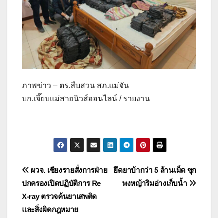
ภาพข่าว – ตร.สืบสวน สภ.แม่จัน
บก.เจี๊ยบแม่สายนิวส์ออนไลน์ / รายงาน
แนะแนว
ผวจ. เชียงรายสั่งการฝ่าย
ยึดยาบ้ากว่า 5 ล้านเม็ด ซุก
ปกครองเปิดปฏิบัติการ Re
พงหญ้าริมอ่างเก็บน้ำ
เรื่อง
X-ray ตรวจค้นยาเสพติด
และสิ่งผิดกฎหมาย