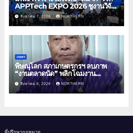
APPTech EXPO 2026 ชูงานวิจัย
สมุนไพร ขับเคลื่อนนวัตกรรมสู่เชิง
สิงหาคม 7, 2026
NORTHERN
พาณิชย์
เกษตร
พิษณุโลก สภาเกษตรกรฯ ลบภาพ
“งานตลาดนัด” พลิกโฉมงาน
“เกษตรรุ่งเรืองเมืองสองแคว 69” มุ่ง
สิงหาคม 6, 2026
NORTHERN
ประโยชน์เกษตรกร ดึงนวัตกรรม-จับ
คู่ธุรกิจดันสินค้าเกษตรสู่สากล (คลิป)
ที่ปรึกษากฎหมาย