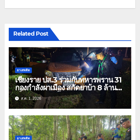
Related Post
ยาเสพติด
เชียงราย ปส.3 ร่วมกับทหารพราน 31
กองกำลังผาเมือง สกัดยาบ้า 8 ล้าน
เม็ด เครือข่าย โล่ง แซ่ลี
ส.ค. 1, 2026
ยาเสพติด