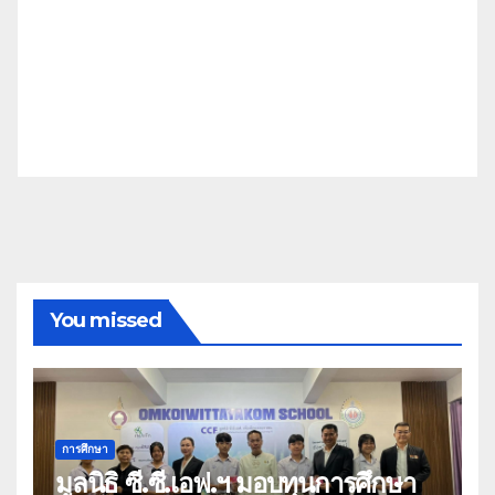
You missed
การศึกษา
มูลนิธิ ซี.ซี.เอฟ.ฯ มอบทุนการศึกษา