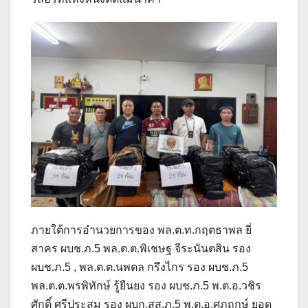
ภายใต้การอำนวยการของ พล.ต.ท.กฤตธาพล ยี่
สาคร ผบช.ภ.5 พล.ต.ต.พิเชษฐ จีระนันตสิน รอง
ผบช.ภ.5 , พล.ต.ต.นพดล กรึงไกร รอง ผบช.ภ.5
พล.ต.ต.พรพิทักษ์ รู้ยืนยง รอง ผบช.ภ.5 พ.ต.อ.วชิร
ศักดิ์ ศรีประสม รอง ผบก.สส.ภ.5 พ.ต.อ.ศุภฤกษ์ ยอด