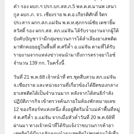
คำ รอง ผบก.ฯ ปรก.บก.สส.ภ.5 พล.ต.ต.มานพ เสนา
กูล ผบก.ภ. จว. เชียงราย พ.ต.อ.เกียรติศักดิ์ จิตร
ประสาร ผกก.สภ.แม่จัน พ.ต.ท.ศุภกรณ์ชัย เดชายิ้ม
สวัสดิ์ รอง ผกก.สส. สภ.แม่จัน ได้รับรายงานจากผู้ใต้
บังคับบัญชาว่ามีกลุ่มขบวนการได้ลำเลียงยาเสพติด
มาพักคอยอยู่ในพื้นที่ ต.ศรีค้ำ อ.แม่จัน ตามที่ได้รับ
รายงานจากแหล่งข่าวจนนำมาถึงการตรวจยาไอซ์
จำนวน 139 กก. ในครั้งนี้
วันที่ 21 พ.ค.68 เจ้าหน้าที่ ตร.ชุดสืบสวน สภ.แม่จัน
จ.เชียงราย และหน่วยงานที่เกี่ยวข้องได้ยึดของกลาง
ยาเสพติดได้เป็นจำนวนมาก หลังจากได้สนธิกำลัง
ปฏิบัติภารกิจ เข้าตรวจค้นภายในห้องพักหมายเลข
12 ของรีสอร์ทแห่งหนึ่ง ตั้งอยู่ติดริมน้ำแม่คำพื้นที่หมู่
4 ต.ศรีค้ำ อ.แม่จัน จากเมื่อหัวค่ำวันที่ 20 พ.ค.68ที่
ผ่านมา ทางเจ้าหน้าที่ได้รับแจ้งว่าขบวนการค้ายา
เสพติดได้มีการลักลอบนำยาเสพติดไปซุกซ่อนไส้เพื่อ