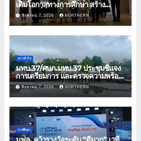
เติมโอกาสทางการศึกษา สร้าง
อนาคตที่มั่นคงให้เด็กและเยาวชน
สิงหาคม 7, 2026
NORTHERN
ด้อยโอกาส
ข่าวทั่วไป
มทบ.37/ศบภ.มทบ.37 ประชุมชี้แจง
การเตรียมการ และตรวจความพร้อม
ด้านการบรรเทาสาธารณภัย
สิงหาคม 7, 2026
NORTHERN
การศึกษา
มฟล. คว้ารางวัลระดับ “ดีมาก” เวที