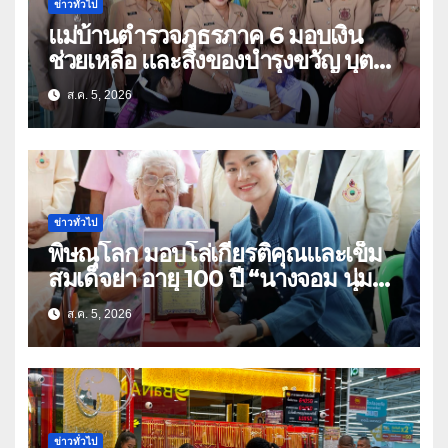
ข่าวทั่วไป
แม่บ้านตำรวจภูธรภาค 6 มอบเงิน
ช่วยเหลือ และสิ่งของบำรุงขวัญ บุตร-
ธิดา ข้าราชการตำรวจจังหวัด
ส.ค. 5, 2026
อุทัยธานี
ข่าวทั่วไป
พิษณุโลก มอบโล่เกียรติคุณและเข็ม
สมเด็จย่า อายุ 100 ปี “นางจอม นุ่ม
เนตร” ตำบลบ้านกร่าง อำเภอเมือง
ส.ค. 5, 2026
ข่าวทั่วไป