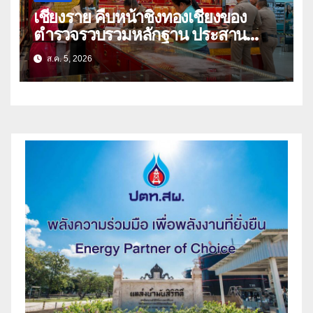
เชียงราย คืบหน้าชิงทองเชียงของ
ตำรวจรวบรวมหลักฐาน ประสาน
สปป.ลาว ติดตามจับกุม
ส.ค. 5, 2026