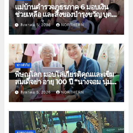
แม่บ้านตำรวจภูธรภาค 6 มอบเงิน
ช่วยเหลือ และสิ่งของบำรุงขวัญ บุตร-
ธิดา ข้าราชการตำรวจจังหวัด
สิงหาคม 5, 2026
NORTHERN
อุทัยธานี
ข่าวทั่วไป
พิษณุโลก มอบโล่เกียรติคุณและเข็ม
สมเด็จย่า อายุ 100 ปี “นางจอม นุ่ม
เนตร” ตำบลบ้านกร่าง อำเภอเมือง
สิงหาคม 5, 2026
NORTHERN
อาชญากรรม