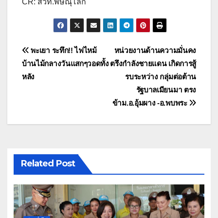
CR: สวท.พิษณุโลก
แนะแนว
พะเยา ระทึก!! ไฟไหม้
หน่วยงานด้านความมั่นคง
บ้านไม้กลางวันแสกๆวอดทั้ง
ตรึงกำลังชายแดน เกิดการสู้
เรื่อง
หลัง
รบระหว่าง กลุ่มต่อต้าน
รัฐบาลเมียนมา ตรง
ข้าม.อ.อุ้มผาง -อ.พบพระ
Related Post