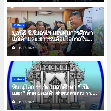
การศึกษา
มูลนิธิ ซี.ซี.เอฟ.ฯ มอบทุนการศึกษา
แก่เด็กและเยาวชนด้อยโอกาสใน
จังหวัดเชียงราย-พะเยา สร้างโอกาส
ก.ค. 27, 2026
ทางการศึกษา
การศึกษา
พิษณุโลก รร.วัดโบสถ์ศึกษา “โป๊ะ
แตก” ย้าย ผอ.สลับช่วยราชการ รร.
ประชาสงเคราะห์วิทยา
ก.ค. 27, 2026