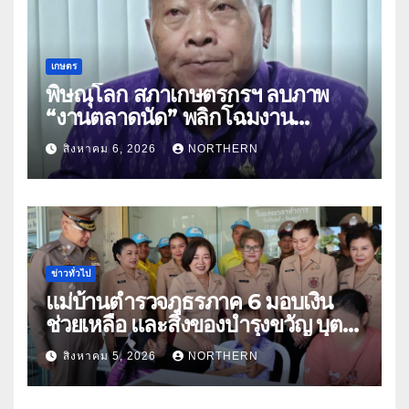
เกษตร
พิษณุโลก สภาเกษตรกรฯ ลบภาพ
“งานตลาดนัด” พลิกโฉมงาน
“เกษตรรุ่งเรืองเมืองสองแคว 69” มุ่ง
สิงหาคม 6, 2026
NORTHERN
ประโยชน์เกษตรกร ดึงนวัตกรรม-จับ
คู่ธุรกิจดันสินค้าเกษตรสู่สากล (คลิป)
ข่าวทั่วไป
แม่บ้านตำรวจภูธรภาค 6 มอบเงิน
ช่วยเหลือ และสิ่งของบำรุงขวัญ บุตร-
ธิดา ข้าราชการตำรวจจังหวัด
สิงหาคม 5, 2026
NORTHERN
อุทัยธานี