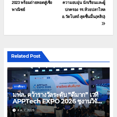
เรื่อง
2023 พร้อมถ่ายทอดสู่เชิง
ความอบอุ่น นักเรียนและผู้
พาณิชย์
ปกครอง รร.ห้วยปลาไหล
อ.วัดโบสถ์ สุดชื่นมื่น(คลิป)
Related Post
การศึกษา
มฟล. คว้ารางวัลระดับ “ดีมาก” เวที
APPTech EXPO 2026 ชูงานวิจัย
สมุนไพร ขับเคลื่อนนวัตกรรมสู่เชิง
ส.ค. 7, 2026
พาณิชย์