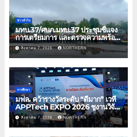
ข่าวทั่วไป
มทบ.37/ศบภ.มทบ.37 ประชุมชี้แจง
การเตรียมการ และตรวจความพร้อม
ด้านการบรรเทาสาธารณภัย
สิงหาคม 7, 2026
NORTHERN
การศึกษา
มฟล. คว้ารางวัลระดับ “ดีมาก” เวที
APPTech EXPO 2026 ชูงานวิจัย
สมุนไพร ขับเคลื่อนนวัตกรรมสู่เชิง
สิงหาคม 7, 2026
NORTHERN
พาณิชย์