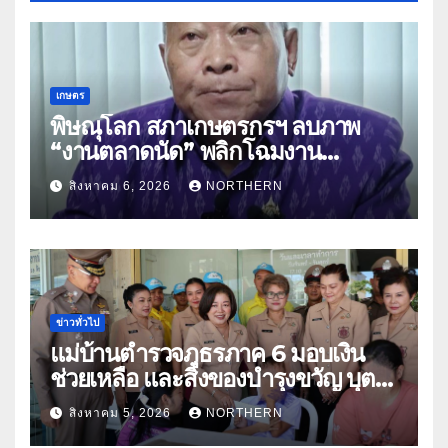
เกษตร
พิษณุโลก สภาเกษตรกรฯ ลบภาพ
“งานตลาดนัด” พลิกโฉมงาน
“เกษตรรุ่งเรืองเมืองสองแคว 69” มุ่ง
สิงหาคม 6, 2026
NORTHERN
ประโยชน์เกษตรกร ดึงนวัตกรรม-จับ
คู่ธุรกิจดันสินค้าเกษตรสู่สากล (คลิป)
ข่าวทั่วไป
แม่บ้านตำรวจภูธรภาค 6 มอบเงิน
ช่วยเหลือ และสิ่งของบำรุงขวัญ บุตร-
ธิดา ข้าราชการตำรวจจังหวัด
สิงหาคม 5, 2026
NORTHERN
อุทัยธานี