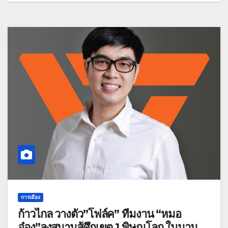
การเมือง
ก้าวไกล วางตัว”โฟล์ค” ทีมงาน “หมอ
อ๋อง”ลงสนามสู้ศึกเขต 1 พิษณุโลก ในนาม