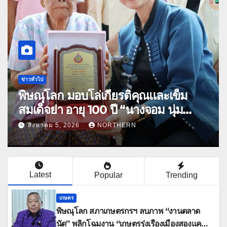
อาชญากรรม
เชียงราย ตั้งค่าหัว 100,000 บาท
คนร้ายชิงทองเชียงของ ลาวพบเสื้อผ้า
คนร้ายตั้งจุดตรวจตามเส้นทาง
สิงหาคม 5, 2026
NORTHERN
Latest
Popular
Trending
เกษตร
พิษณุโลก สภาเกษตรกรฯ ลบภาพ “งานตลาด
นัด” พลิกโฉมงาน “เกษตรรุ่งเรืองเมืองสองแคว