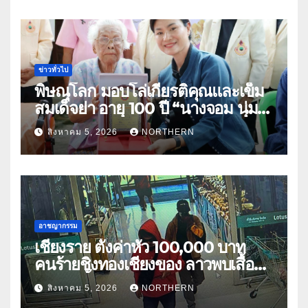
ข่าวทั่วไป
พิษณุโลก มอบโล่เกียรติคุณและเข็ม
สมเด็จย่า อายุ 100 ปี “นางจอม นุ่ม
เนตร” ตำบลบ้านกร่าง อำเภอเมือง
สิงหาคม 5, 2026
NORTHERN
อาชญากรรม
เชียงราย ตั้งค่าหัว 100,000 บาท
คนร้ายชิงทองเชียงของ ลาวพบเสื้อผ้า
คนร้ายตั้งจุดตรวจตามเส้นทาง
สิงหาคม 5, 2026
NORTHERN