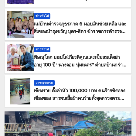
69” มุ่งประโยชน์เกษตรกร ดึงนวัตกรรม-จับคู่
ธุรกิจดันสินค้าเกษตรสู่สากล (คลิป)
ข่าวทั่วไป
แม่บ้านตำรวจภูธรภาค 6 มอบเงินช่วยเหลือ และ
สิ่งของบำรุงขวัญ บุตร-ธิดา ข้าราชการตำรวจ
จังหวัดอุทัยธานี
ข่าวทั่วไป
พิษณุโลก มอบโล่เกียรติคุณและเข็มสมเด็จย่า
อายุ 100 ปี “นางจอม นุ่มเนตร” ตำบลบ้านกร่าง
อำเภอเมือง
อาชญากรรม
เชียงราย ตั้งค่าหัว 100,000 บาท คนร้ายชิงทอง
เชียงของ ลาวพบเสื้อผ้าคนร้ายตั้งจุดตรวจตาม
เส้นทาง