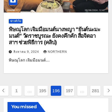
ข่าวทั่วไป
พิษณุโลก เจิมมือมนต์นางพญา “ยันต์นะมะ
มนต์” วัดราชบูรณะ ยังคงคึกคัก สื่อจิตอา
สาฯ ช่วยพิธีการ (คลิป)
สิงหาคม 9, 2024
NORTHERN
พิษณุโลก เจิมมือมนต์…
Posts
1
…
195
196
197
…
281
pagination
You missed