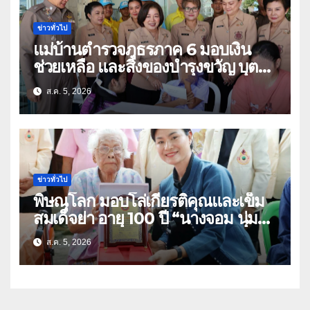
ข่าวทั่วไป
แม่บ้านตำรวจภูธรภาค 6 มอบเงิน
ช่วยเหลือ และสิ่งของบำรุงขวัญ บุตร-
ธิดา ข้าราชการตำรวจจังหวัด
ส.ค. 5, 2026
อุทัยธานี
ข่าวทั่วไป
พิษณุโลก มอบโล่เกียรติคุณและเข็ม
สมเด็จย่า อายุ 100 ปี “นางจอม นุ่ม
เนตร” ตำบลบ้านกร่าง อำเภอเมือง
ส.ค. 5, 2026