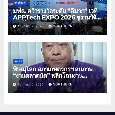
การศึกษา
มฟล. คว้ารางวัลระดับ “ดีมาก” เวที
APPTech EXPO 2026 ชูงานวิจัย
สมุนไพร ขับเคลื่อนนวัตกรรมสู่เชิง
สิงหาคม 7, 2026
NORTHERN
พาณิชย์
เกษตร
พิษณุโลก สภาเกษตรกรฯ ลบภาพ
“งานตลาดนัด” พลิกโฉมงาน
“เกษตรรุ่งเรืองเมืองสองแคว 69” มุ่ง
สิงหาคม 6, 2026
NORTHERN
ประโยชน์เกษตรกร ดึงนวัตกรรม-จับ
คู่ธุรกิจดันสินค้าเกษตรสู่สากล (คลิป)