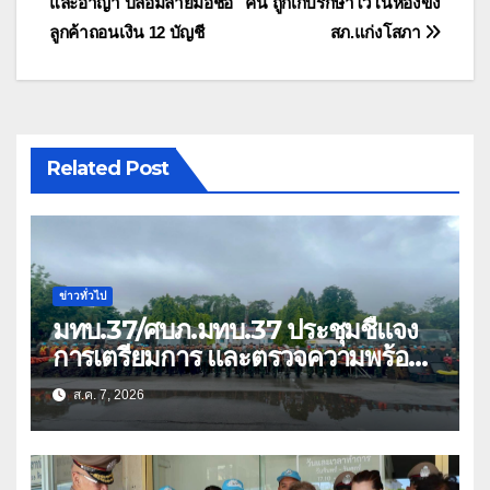
และอาญา ปลอมลายมือชื่อ
คน ถูกเก็บรักษาไว้ในห้องขัง
ลูกค้าถอนเงิน 12 บัญชี
สภ.แก่งโสภา
Related Post
ข่าวทั่วไป
มทบ.37/ศบภ.มทบ.37 ประชุมชี้แจง
การเตรียมการ และตรวจความพร้อม
ด้านการบรรเทาสาธารณภัย
ส.ค. 7, 2026