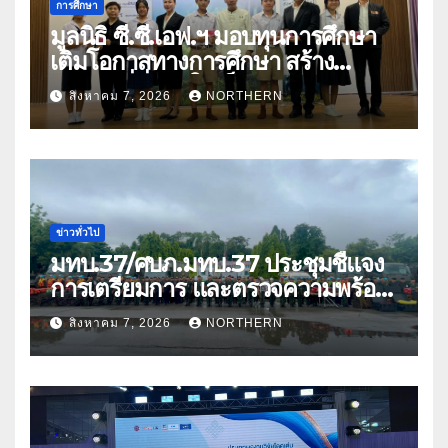
การศึกษา
มูลนิธิ ซี.ซี.เอฟ.ฯ มอบทุนการศึกษา
เติมโอกาสทางการศึกษา สร้าง
อนาคตที่มั่นคงให้เด็กและเยาวชน
สิงหาคม 7, 2026
NORTHERN
ด้อยโอกาส
ข่าวทั่วไป
มทบ.37/ศบภ.มทบ.37 ประชุมชี้แจง
การเตรียมการ และตรวจความพร้อม
ด้านการบรรเทาสาธารณภัย
สิงหาคม 7, 2026
NORTHERN