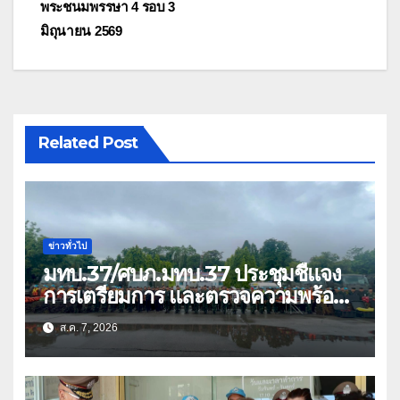
พระชนมพรรษา 4 รอบ 3
มิถุนายน 2569
Related Post
ข่าวทั่วไป
มทบ.37/ศบภ.มทบ.37 ประชุมชี้แจง
การเตรียมการ และตรวจความพร้อม
ด้านการบรรเทาสาธารณภัย
ส.ค. 7, 2026