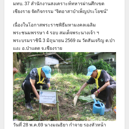
มทบ. 37 สำนักงานสงเคราะห์ทหารผ่านศึกเขต
เชียงราย จัดกิจกรรม “จิตอาสาบำเพ็ญประโยชน์”
เนื่องในโอกาสพระราชพิธีมหามงคลเฉลิม
พระชนมพรรษา 4 รอบ สมเด็จพระนางเจ้า ฯ
พระบรมราชินี 3 มิถุนายน 2569 ณ วัดสันเจริญ ต.ป่า
แงะ อ.ป่าแดด จ.เชียงราย
วันที่ 28 พ.ค.69 นางมณธิยา กำจาย รองหัวหน้า