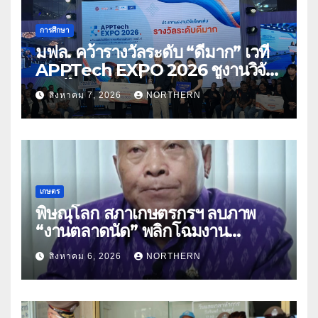
การศึกษา
มฟล. คว้ารางวัลระดับ “ดีมาก” เวที
APPTech EXPO 2026 ชูงานวิจัย
สมุนไพร ขับเคลื่อนนวัตกรรมสู่เชิง
สิงหาคม 7, 2026
NORTHERN
พาณิชย์
เกษตร
พิษณุโลก สภาเกษตรกรฯ ลบภาพ
“งานตลาดนัด” พลิกโฉมงาน
“เกษตรรุ่งเรืองเมืองสองแคว 69” มุ่ง
สิงหาคม 6, 2026
NORTHERN
ประโยชน์เกษตรกร ดึงนวัตกรรม-จับ
คู่ธุรกิจดันสินค้าเกษตรสู่สากล (คลิป)