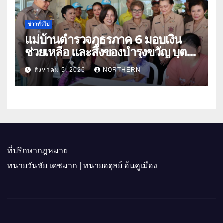
ข่าวทั่วไป
แม่บ้านตำรวจภูธรภาค 6 มอบเงิน
ช่วยเหลือ และสิ่งของบำรุงขวัญ บุตร-
ธิดา ข้าราชการตำรวจจังหวัด
สิงหาคม 5, 2026
NORTHERN
อุทัยธานี
ที่ปรึกษากฎหมาย
ทนายวันชัย เดชมาก | ทนายอดุลย์ อ้นคูเมือง