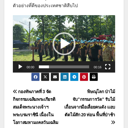
ตัวอย่างที่ดีของประเทศชาติสืบไป
ตัว
เล่น
ไฟล์
วิดีโอ
00:00
00:16
แนะแนว
กองทัพภาคที่ 3 จัด
พิษณุโลก ป่าไม้
กิจกรรมเฉลิมพระเกียรติ
จับ”กรรมการวัด” รับไม้
เรื่อง
สมเด็จพระนางเจ้าฯ
เถื่อนจากมือเลื่อยคนดัง แอบ
พระบรมราชินี เนื่องใน
ตัดไม้สัก 20 ท่อน พื้นที่ป่าช้า
โอกาสมหามงคลวันเฉลิม