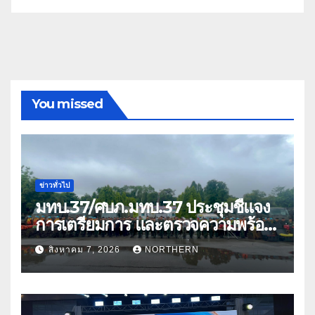
You missed
ข่าวทั่วไป
มทบ.37/ศบภ.มทบ.37 ประชุมชี้แจง
การเตรียมการ และตรวจความพร้อม
ด้านการบรรเทาสาธารณภัย
สิงหาคม 7, 2026
NORTHERN