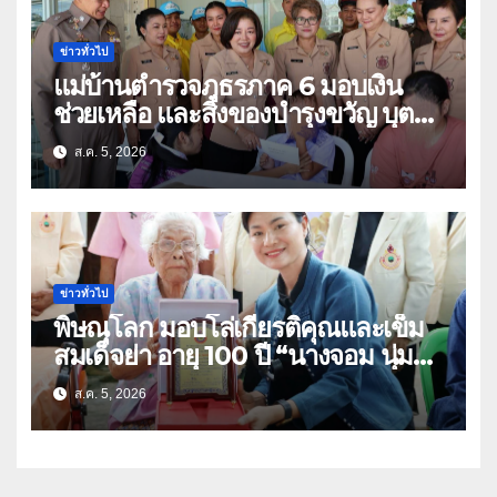
ข่าวทั่วไป
แม่บ้านตำรวจภูธรภาค 6 มอบเงิน
ช่วยเหลือ และสิ่งของบำรุงขวัญ บุตร-
ธิดา ข้าราชการตำรวจจังหวัด
ส.ค. 5, 2026
อุทัยธานี
ข่าวทั่วไป
พิษณุโลก มอบโล่เกียรติคุณและเข็ม
สมเด็จย่า อายุ 100 ปี “นางจอม นุ่ม
เนตร” ตำบลบ้านกร่าง อำเภอเมือง
ส.ค. 5, 2026