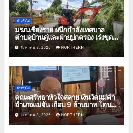
ข่าวทั่วไป
มรภ.เชียงราย ผนึกกำลังเทศบาล
ตำบลบ้านดู่และฝ่ายปกครอง เร่งขุด
ลอกสิ่งกีดขวางทางน้ำ ป้องกันและลด
สิงหาคม 8, 2026
NORTHERN
ปัญหาน้ำท่วม
ข่าวทั่วไป
คณะศรัทธาหัวใจสลาย เงินวัดแม่คำ
อำเภอแม่จัน เกือบ 9 ล้านบาท โดน
แก๊งคอลเซ็นเตอร์หลอกให้โอนข้าม
สิงหาคม 8, 2026
NORTHERN
ปีกว่า 66 บัญชี