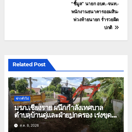
เรื่อง
“ชี้มูล” นายก อบต.-จนท.-
พนักงานธนาคารออมสิน-
พ่วงท้ายนายก ร่ำรวยผิด
ปกติ
Related Post
ข่าวทั่วไป
มรภ.เชียงราย ผนึกกำลังเทศบาล
ตำบลบ้านดู่และฝ่ายปกครอง เร่งขุด
ลอกสิ่งกีดขวางทางน้ำ ป้องกันและลด
ส.ค. 8, 2026
ปัญหาน้ำท่วม