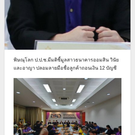
พิษณุโลก ป.ป.ช.มีมติชี้มูลสาวธนาคารออมสิน วินัย
และอาญา ปลอมลายมือชื่อลูกค้าถอนเงิน 12 บัญชี