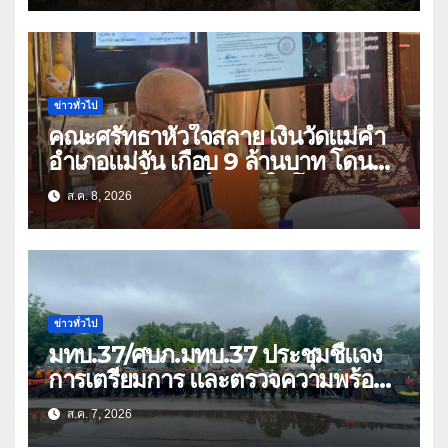
ข่าวทั่วไป
คณะศรัทธาหัวใจสลาย เงินวัดแม่คำ
อำเภอแม่จัน เกือบ 9 ล้านบาท โดน
แก๊งคอลเซ็นเตอร์หลอกให้โอนข้ามปีก
ส.ค. 8, 2026
ว่า 66 บัญชี
ข่าวทั่วไป
มทบ.37/ศบภ.มทบ.37 ประชุมชี้แจง
การเตรียมการ และตรวจความพร้อม
ด้านการบรรเทาสาธารณภัย
ส.ค. 7, 2026