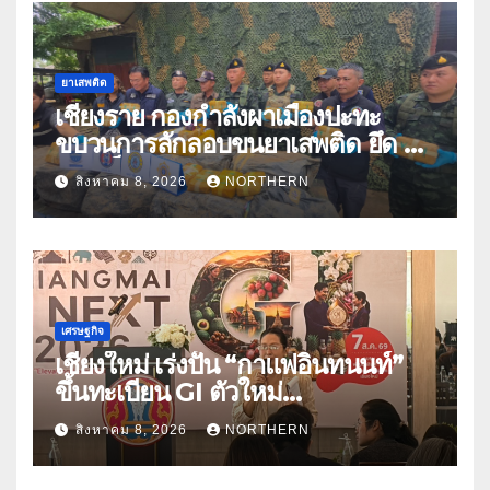
ยาเสพติด
เชียงราย กองกำลังผาเมืองปะทะ
ขบวนการลักลอบขนยาเสพติด ยึด 2
ล้านเม็ด
สิงหาคม 8, 2026
NORTHERN
เศรษฐกิจ
เชียงใหม่ เร่งปั้น “กาแฟอินทนนท์”
ขึ้นทะเบียน GI ตัวใหม่
“CHIANGMAI GI NEXT 2026”
สิงหาคม 8, 2026
NORTHERN
ติดอาวุธผู้ประกอบการ 100 ราย ดัน
สินค้าอัตลักษณ์สู่ตลาดพรีเมียม