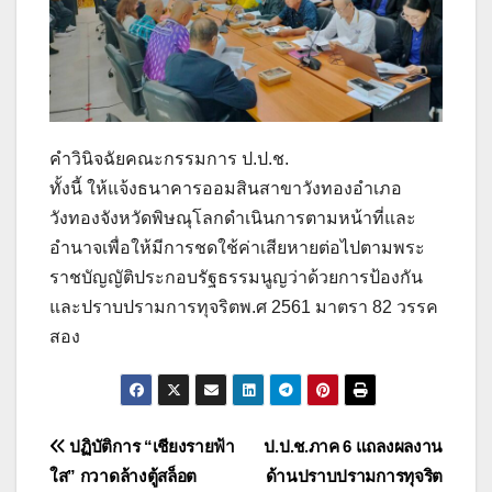
คำวินิจฉัยคณะกรรมการ ป.ป.ช.
ทั้งนี้ ให้แจ้งธนาคารออมสินสาขาวังทองอำเภอ
วังทองจังหวัดพิษณุโลกดำเนินการตามหน้าที่และ
อำนาจเพื่อให้มีการชดใช้ค่าเสียหายต่อไปตามพระ
ราชบัญญัติประกอบรัฐธรรมนูญว่าด้วยการป้องกัน
และปราบปรามการทุจริตพ.ศ 2561 มาตรา 82 วรรค
สอง
แนะแนว
ปฏิบัติการ “เชียงรายฟ้า
ป.ป.ช.ภาค 6 แถลงผลงาน
ใส” กวาดล้างตู้สล็อต
ด้านปราบปรามการทุจริต