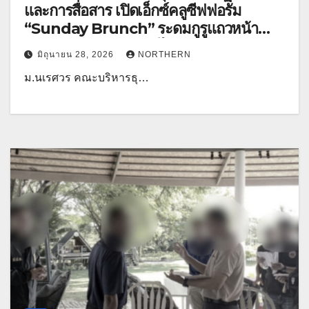
และการสื่อสาร เปิดเอ็กซ์คลูซีฟฟอรั่ม
“Sunday Brunch” ระดมกูรูแถวหน้า
ถอดรหัสลับ “ดุลการค้าไทย-จีน” ติดอาวุธผู้
มิถุนายน 28, 2026
NORTHERN
ประกอบการไทยสู้ศึก
ม.นเรศวร คณะบริหารธุ…