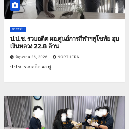
ข่าวทั่วไป
ป.ป.ช. รวบอดีต ผอ.ศูนย์การกีฬาฯสุโขทัย ฮุบ
เงินหลวง 22.8 ล้าน
มิถุนายน 26, 2026
NORTHERN
ป.ป.ช. รวบอดีต ผอ.ศู…