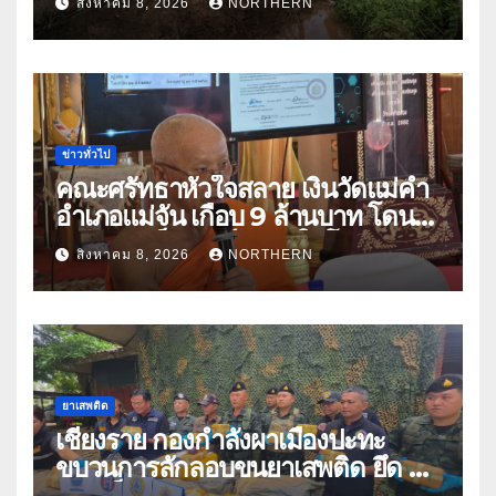
สิงหาคม 8, 2026
NORTHERN
ปัญหาน้ำท่วม
ข่าวทั่วไป
คณะศรัทธาหัวใจสลาย เงินวัดแม่คำ
อำเภอแม่จัน เกือบ 9 ล้านบาท โดน
แก๊งคอลเซ็นเตอร์หลอกให้โอนข้าม
สิงหาคม 8, 2026
NORTHERN
ปีกว่า 66 บัญชี
ยาเสพติด
เชียงราย กองกำลังผาเมืองปะทะ
ขบวนการลักลอบขนยาเสพติด ยึด 2
ล้านเม็ด