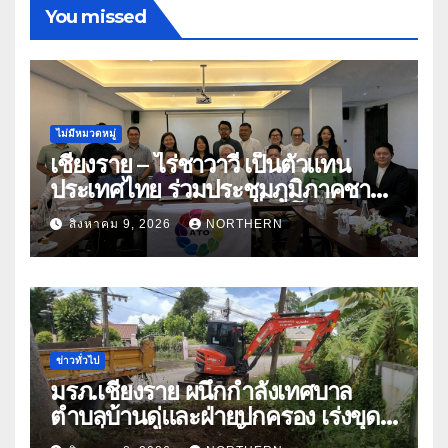
You missed
ไม่มีหมวดหมู่
เชียงราย – ไร่ชาวาวี เป็นตัวแทน
ประเทศไทย ร่วมประชุมภูมิภาคชา
อาเซียน ATO 2026 ที่อินโดนีเซีย
สิงหาคม 9, 2026
NORTHERN
หารืออนาคตอุตสาหกรรมชา
ท่ามกลางความท้าทายโลก
ข่าวทั่วไป
มรภ.เชียงราย ผนึกกำลังเทศบาล
ตำบลบ้านดู่และฝ่ายปกครอง เร่งขุด
ลอกสิ่งกีดขวางทางน้ำ ป้องกันและลด