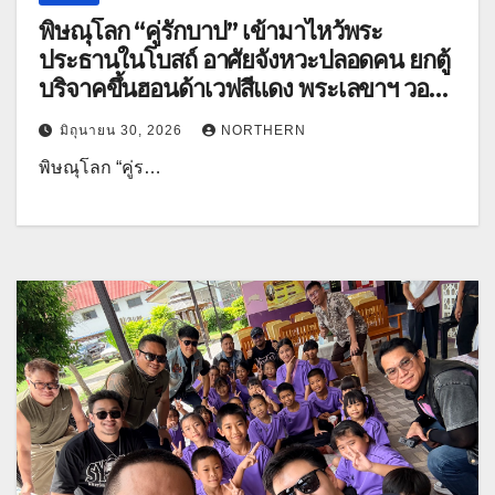
พิษณุโลก “คู่รักบาป” เข้ามาไหว้พระ
ประธานในโบสถ์ อาศัยจังหวะปลอดคน ยกตู้
บริจาคขึ้นฮอนด้าเวฟสีแดง พระเลขาฯ วอน
ตำรวจเร่งตามจับ(คลิป)
มิถุนายน 30, 2026
NORTHERN
พิษณุโลก “คู่ร…