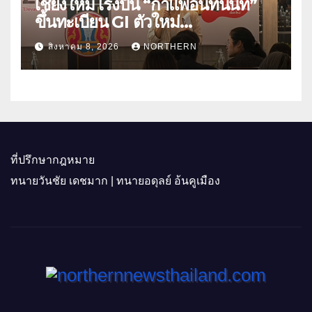
เชียงใหม่ เร่งปั้น “กาแฟอินทนนท์”
ขึ้นทะเบียน GI ตัวใหม่
“CHIANGMAI GI NEXT 2026”
สิงหาคม 8, 2026
NORTHERN
ติดอาวุธผู้ประกอบการ 100 ราย ดัน
สินค้าอัตลักษณ์สู่ตลาดพรีเมียม
ที่ปรึกษากฎหมาย
ทนายวันชัย เดชมาก | ทนายอดุลย์ อ้นคูเมือง