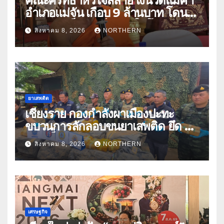
คณะศรัทธาหัวใจสลาย เงินวัดแม่คำ
อำเภอแม่จัน เกือบ 9 ล้านบาท โดน
แก๊งคอลเซ็นเตอร์หลอกให้โอนข้าม
สิงหาคม 8, 2026
NORTHERN
ปีกว่า 66 บัญชี
ยาเสพติด
เชียงราย กองกำลังผาเมืองปะทะ
ขบวนการลักลอบขนยาเสพติด ยึด 2
ล้านเม็ด
สิงหาคม 8, 2026
NORTHERN
เศรษฐกิจ