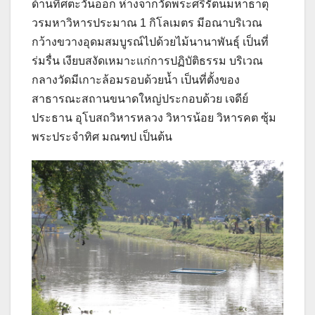
ด้านทิศตะวันออก ห่างจากวัดพระศรีรัตนมหาธาตุ
วรมหาวิหารประมาณ 1 กิโลเมตร มีอณาบริเวณ
กว้างขวางอุดมสมบูรณ์ไปด้วยไม้นานาพันธุ์ เป็นที่
ร่มรื่น เงียบสงัดเหมาะแก่การปฏิบัติธรรม บริเวณ
กลางวัดมีเกาะล้อมรอบด้วยน้ำ เป็นที่ตั้งของ
สาธารณะสถานขนาดใหญ่ประกอบด้วย เจดีย์
ประธาน อุโบสถวิหารหลวง วิหารน้อย วิหารคต ซุ้ม
พระประจำทิศ มณฑป เป็นต้น