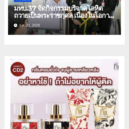
มทบ.37 จัดกิจกรรมบริจาคโลหิต
ถวายเป็นพระราชกุศล เนื่องในโอกาส
วันเฉลิมพระชนมพรรษา พระบาท
ก.ค. 21, 2026
สมเด็จพระเจ้าอยู่หัว