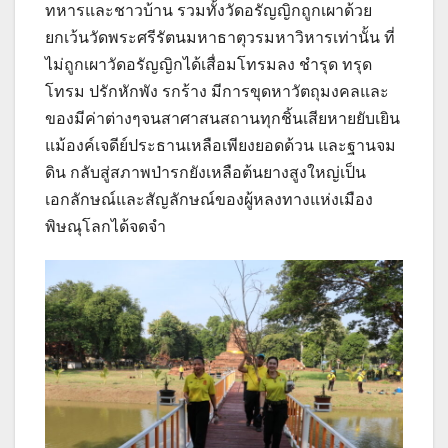
ทหารและชาวบ้าน รวมทั้งวัดอรัญญิกถูกเผาด้วย
ยกเว้นวัดพระศรีรัตนมหาธาตุวรมหาวิหารเท่านั้น ที่
ไม่ถูกเผาวัดอรัญญิกได้เสื่อมโทรมลง ชำรุด ทรุด
โทรม ปรักหักพัง รกร้าง มีการขุดหาวัตถุมงคลและ
ของมีค่าต่างๆจนสาศาสนสถานทุกชิ้นเสียหายยับเยิน
แม้องค์เจดีย์ประธานเหลือเพียงยอดด้วน และฐานจม
ดิน กลับสู่สภาพป่ารกยังเหลือต้นยางสูงใหญ่เป็น
เอกลักษณ์และสัญลักษณ์ของผู้หลงทางแห่งเมือง
พิษณุโลกได้จดจำ