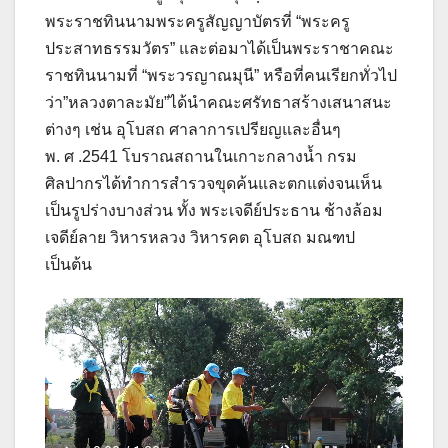
พระราชทินนามพระครูสัญญาบัตรที่ “พระครู
ประสาทธรรมวัตร” และต่อมาได้เป็นพระราชาคณะ
ราชทินนามที่ “พระวรญาณมุนี” หรือที่คนเรียกทั่วไป
ว่า”หลวงตาละมัย”ได้นำคณะศรัทธาสร้างเสนาสนะ
ต่างๆ เช่น อุโบสถ ศาลาการเปรียญและอื่นๆ
พ. ศ .2541 โบราณสถานในเกาะกลางน้ำ กรม
ศิลปากรได้ทำการสำรวจขุดค้นและตกแต่งจนเห็น
เป็นรูปร่างบางส่วน ทั้ง พระเจดีย์ประธาน ช้างล้อม
เจดีย์ลาย วิหารหลวง วิหารคต อุโบสถ มณฑป
เป็นต้น