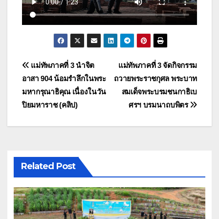
แนะแนว
แม่ทัพภาคที่ 3 นำจิต
แม่ทัพภาคที่ 3 จัดกิจกรรม
อาสา 904 น้อมรำลึกในพระ
ถวายพระราชกุศล พระบาท
เรื่อง
มหากรุณาธิคุณ เนื่องในวัน
สมเด็จพระบรมชนกาธิเบ
ปิยมหาราช (คลิป)
ศรฯ บรมนาถบพิตร
Related Post