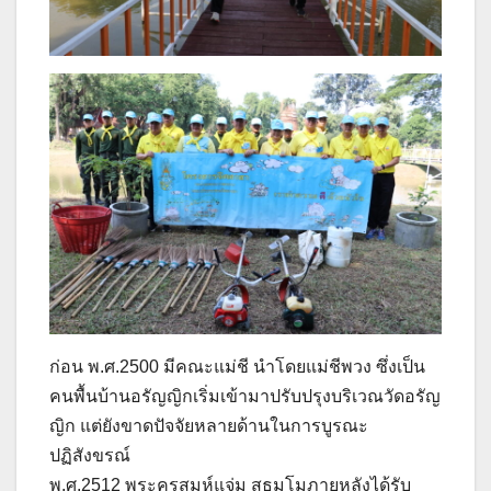
ก่อน พ.ศ.2500 มีคณะแม่ชี นำโดยแม่ชีพวง ซึ่งเป็น
คนพื้นบ้านอรัญญิกเริ่มเข้ามาปรับปรุงบริเวณวัดอรัญ
ญิก แต่ยังขาดปัจจัยหลายด้านในการบูรณะ
ปฏิสังขรณ์
พ.ศ.2512 พระครูสมุห์แจ่ม สุธมฺโมภายหลังได้รับ