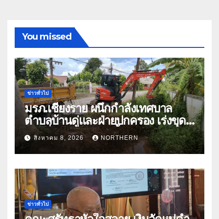
You missed
ข่าวทั่วไป
มรภ.เชียงราย ผนึกกำลังเทศบาล
ตำบลบ้านดู่และฝ่ายปกครอง เร่งขุด
ลอกสิ่งกีดขวางทางน้ำ ป้องกันและลด
สิงหาคม 8, 2026
NORTHERN
ปัญหาน้ำท่วม
ข่าวทั่วไป