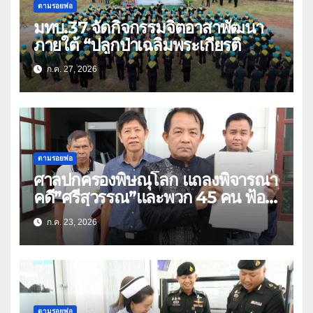
ตามรอยพ่อ
มทบ.37 จัดกิจกรรมจิตอาสาพัฒนา
ภายใต้ “ปลูกป่าเฉลิมพระเกียรติ
ก.ค. 27, 2026
ตามรอยพ่อ
ศาลปกครองพิษณุโลก แถลงพิจารณา
คดี”ศรีสุวรรณ”และพวก 45 คน ฟ้อง
สร้างถนนตัดสวนเฉลิมพระเกียรติ 80
ก.ค. 23, 2026
พรรษา (คลิป)
ตามรอยพ่อ