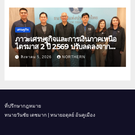
เศรษฐกิจ
ภาวะเศรษฐกิจและการเงินภาคเหนือ
ไตรมาส 2 ปี 2569 ปรับลดลงจาก
ราคาพลังงาน ค่าครองชีพ
สิงหาคม 5, 2026
NORTHERN
ที่ปรึกษากฎหมาย
ทนายวันชัย เดชมาก | ทนายอดุลย์ อ้นคูเมือง