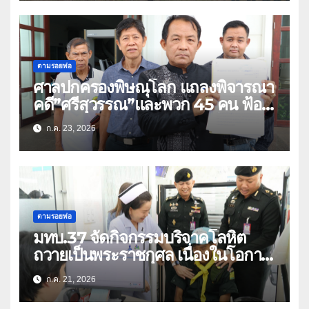
ตามรอยพ่อ
ศาลปกครองพิษณุโลก แถลงพิจารณา
คดี”ศรีสุวรรณ”และพวก 45 คน ฟ้อง
สร้างถนนตัดสวนเฉลิมพระเกียรติ 80
ก.ค. 23, 2026
พรรษา (คลิป)
ตามรอยพ่อ
มทบ.37 จัดกิจกรรมบริจาคโลหิต
ถวายเป็นพระราชกุศล เนื่องในโอกาส
วันเฉลิมพระชนมพรรษา พระบาท
ก.ค. 21, 2026
สมเด็จพระเจ้าอยู่หัว