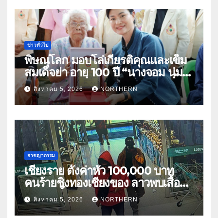
ข่าวทั่วไป
พิษณุโลก มอบโล่เกียรติคุณและเข็ม
สมเด็จย่า อายุ 100 ปี “นางจอม นุ่ม
เนตร” ตำบลบ้านกร่าง อำเภอเมือง
สิงหาคม 5, 2026
NORTHERN
อาชญากรรม
เชียงราย ตั้งค่าหัว 100,000 บาท
คนร้ายชิงทองเชียงของ ลาวพบเสื้อผ้า
คนร้ายตั้งจุดตรวจตามเส้นทาง
สิงหาคม 5, 2026
NORTHERN