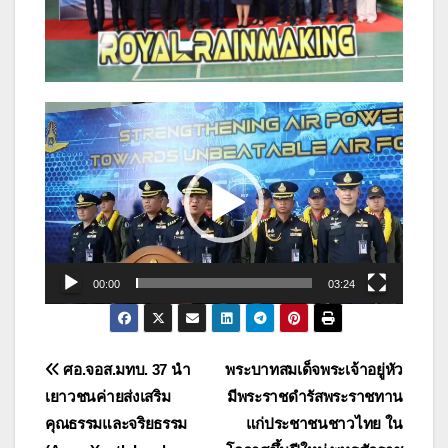
ตัว
เล่น
ไฟล์
วิดีโอ
00:00
03:24
แนะแนว
ศอ.จอส.มทบ. 37 นำ
พระบาทสมเด็จพระเจ้าอยู่หัว
เยาวชนค่ายส่งเสริม
มีพระราชดำรัสพระราชทาน
เรื่อง
คุณธรรมและจริยธรรม
แก่ประชาชนชาวไทย ใน