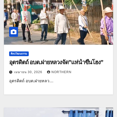
ศิลปวัฒนธรรม
อุตรดิตถ์ อบต.ฝายหลวงจัด”แห่น้ำขึ้นโฮง”
เมษายน 30, 2026
NORTHERN
อุตรดิตถ์ อบต.ฝายหลว…