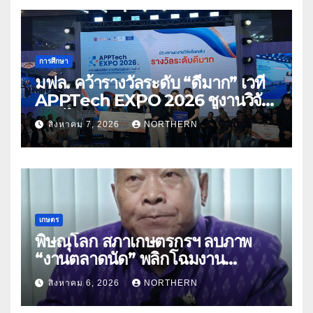
การศึกษา
มฟล. คว้ารางวัลระดับ “ดีมาก” เวที
APPTech EXPO 2026 ชูงานวิจัย
สมุนไพร ขับเคลื่อนนวัตกรรมสู่เชิง
สิงหาคม 7, 2026
NORTHERN
พาณิชย์
เกษตร
พิษณุโลก สภาเกษตรกรฯ ลบภาพ
“งานตลาดนัด” พลิกโฉมงาน
“เกษตรรุ่งเรืองเมืองสองแคว 69” มุ่ง
สิงหาคม 6, 2026
NORTHERN
ประโยชน์เกษตรกร ดึงนวัตกรรม-จับ
คู่ธุรกิจดันสินค้าเกษตรสู่สากล (คลิป)