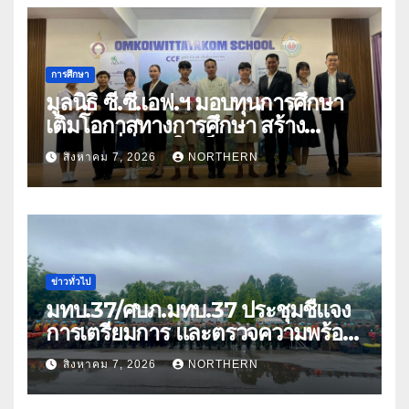
การศึกษา
มูลนิธิ ซี.ซี.เอฟ.ฯ มอบทุนการศึกษา
เติมโอกาสทางการศึกษา สร้าง
อนาคตที่มั่นคงให้เด็กและเยาวชน
สิงหาคม 7, 2026
NORTHERN
ด้อยโอกาส
ข่าวทั่วไป
มทบ.37/ศบภ.มทบ.37 ประชุมชี้แจง
การเตรียมการ และตรวจความพร้อม
ด้านการบรรเทาสาธารณภัย
สิงหาคม 7, 2026
NORTHERN