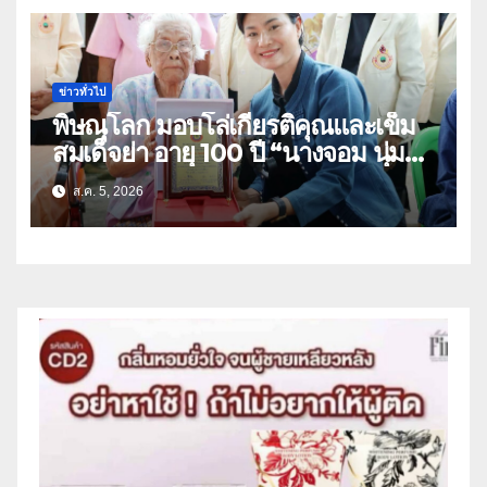
ข่าวทั่วไป
พิษณุโลก มอบโล่เกียรติคุณและเข็ม
สมเด็จย่า อายุ 100 ปี “นางจอม นุ่ม
เนตร” ตำบลบ้านกร่าง อำเภอเมือง
ส.ค. 5, 2026