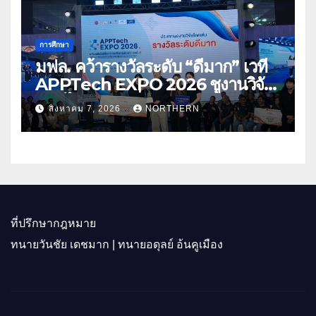
การศึกษา
มฟล. คว้ารางวัลระดับ “ดีมาก” เวที
APPTech EXPO 2026 ชูงานวิจัย
สมุนไพร ขับเคลื่อนนวัตกรรมสู่เชิง
สิงหาคม 7, 2026
NORTHERN
พาณิชย์
ที่ปรึกษากฎหมาย
ทนายวันชัย เดชมาก | ทนายอดุลย์ อ้นคูเมือง