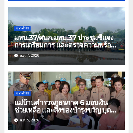
ข่าวทั่วไป
มทบ.37/ศบภ.มทบ.37 ประชุมชี้แจง
การเตรียมการ และตรวจความพร้อม
ด้านการบรรเทาสาธารณภัย
ส.ค. 7, 2026
ข่าวทั่วไป
แม่บ้านตำรวจภูธรภาค 6 มอบเงิน
ช่วยเหลือ และสิ่งของบำรุงขวัญ บุตร-
ธิดา ข้าราชการตำรวจจังหวัด
ส.ค. 5, 2026
อุทัยธานี