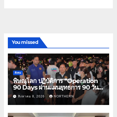
You missed
สังคม
พิษณุโลก ปฏิบัติการ “Operation
90 Days ผ่านแผนยุทธการ 90 วัน
พิชิตยาเสพติด” ปราบปรามกวาดล้าง
สิงหาคม 8, 2026
NORTHERN
ยาเสพติดสถานบันเทิง พบสารเสพติด
4 ราย