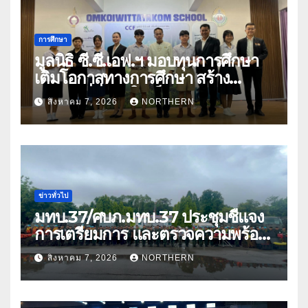
การศึกษา
มูลนิธิ ซี.ซี.เอฟ.ฯ มอบทุนการศึกษา
เติมโอกาสทางการศึกษา สร้าง
อนาคตที่มั่นคงให้เด็กและเยาวชน
สิงหาคม 7, 2026
NORTHERN
ด้อยโอกาส
ข่าวทั่วไป
มทบ.37/ศบภ.มทบ.37 ประชุมชี้แจง
การเตรียมการ และตรวจความพร้อม
ด้านการบรรเทาสาธารณภัย
สิงหาคม 7, 2026
NORTHERN