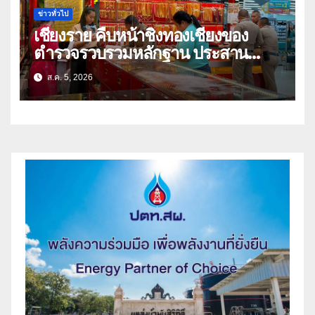
ข่าวทั่วไป
เชียงราย คืบหน้าชิงทองเชียงของ
ตำรวจรวบรวมหลักฐาน ประสาน
สปป.ลาว ติดตามจับกุม
ส.ค. 5, 2026