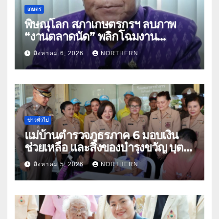
เกษตร
พิษณุโลก สภาเกษตรกรฯ ลบภาพ
“งานตลาดนัด” พลิกโฉมงาน
“เกษตรรุ่งเรืองเมืองสองแคว 69” มุ่ง
สิงหาคม 6, 2026
NORTHERN
ประโยชน์เกษตรกร ดึงนวัตกรรม-จับ
คู่ธุรกิจดันสินค้าเกษตรสู่สากล (คลิป)
ข่าวทั่วไป
แม่บ้านตำรวจภูธรภาค 6 มอบเงิน
ช่วยเหลือ และสิ่งของบำรุงขวัญ บุตร-
ธิดา ข้าราชการตำรวจจังหวัด
สิงหาคม 5, 2026
NORTHERN
อุทัยธานี