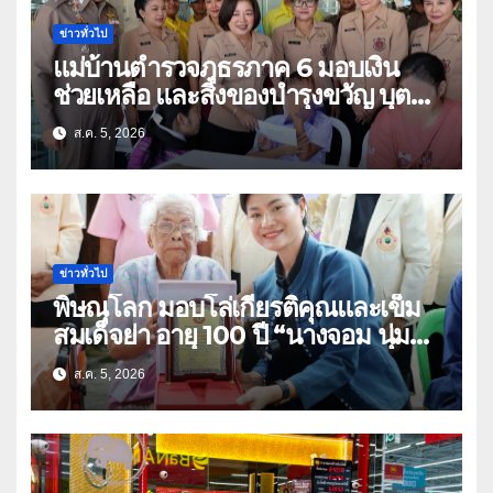
ข่าวทั่วไป
แม่บ้านตำรวจภูธรภาค 6 มอบเงิน
ช่วยเหลือ และสิ่งของบำรุงขวัญ บุตร-
ธิดา ข้าราชการตำรวจจังหวัด
ส.ค. 5, 2026
อุทัยธานี
ข่าวทั่วไป
พิษณุโลก มอบโล่เกียรติคุณและเข็ม
สมเด็จย่า อายุ 100 ปี “นางจอม นุ่ม
เนตร” ตำบลบ้านกร่าง อำเภอเมือง
ส.ค. 5, 2026