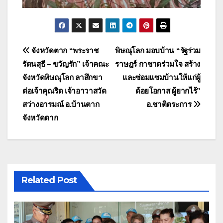
แนะแนว
จังหวัดตาก “พระราช
พิษณุโลก มอบบ้าน “รัฐร่วม
รัตนสุธี – ขวัญรัก” เจ้าคณะ
ราษฎร์ กาชาดร่วมใจ สร้าง
เรื่อง
จังหวัดพิษณุโลก ลาสึกขา
และซ่อมแซมบ้านให้แก่ผู้
ต่อเจ้าคุณริด เจ้าอาวาสวัด
ด้อยโอกาส ผู้ยากไร้”
สว่างอารมณ์ อ.บ้านตาก
อ.ชาติตระการ
จังหวัดตาก
Related Post