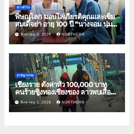
ข่าวทั่วไป
พิษณุโลก มอบโล่เกียรติคุณและเข็ม
สมเด็จย่า อายุ 100 ปี “นางจอม นุ่ม
เนตร” ตำบลบ้านกร่าง อำเภอเมือง
สิงหาคม 5, 2026
NORTHERN
อาชญากรรม
เชียงราย ตั้งค่าหัว 100,000 บาท
คนร้ายชิงทองเชียงของ ลาวพบเสื้อผ้า
คนร้ายตั้งจุดตรวจตามเส้นทาง
สิงหาคม 5, 2026
NORTHERN