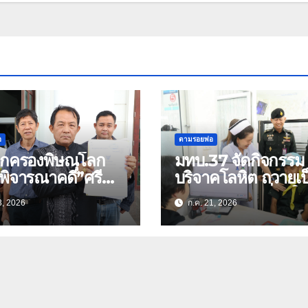
อ
ตามรอยพ่อ
กครองพิษณุโลก
มทบ.37 จัดกิจกรรม
พิจารณาคดี”ศรี
บริจาคโลหิต ถวายเป
รณ”และพวก 45 คน
พระราชกุศล เนื่องใ
3, 2026
ก.ค. 21, 2026
สร้างถนนตัดสวน
โอกาสวันเฉลิม
พระเกียรติ 80
พระชนมพรรษา พระ
 (คลิป)
สมเด็จพระเจ้าอยู่หัว