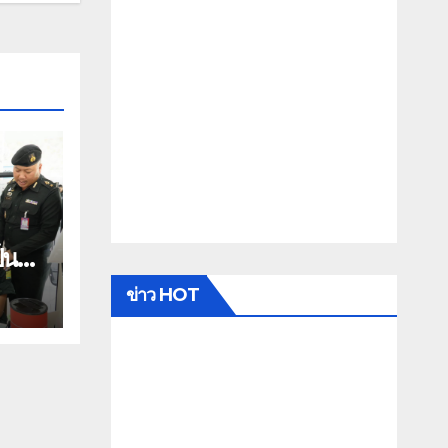
็น
น
ข่าว HOT
บาท