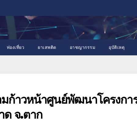
ท่องเที่ยว
ยาเสพติด
อาชญากรรม
อุบัติเหตุ
มก้าวหน้าศูนย์พัฒนาโครงกา
าด จ.ตาก