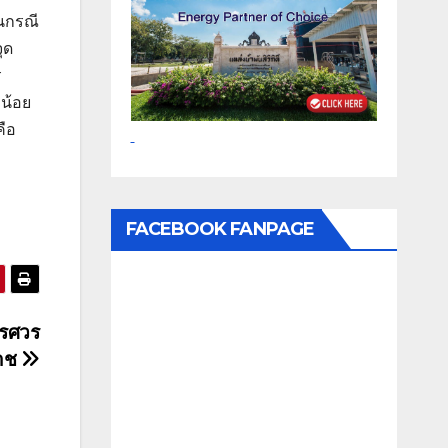
ในกรณี
ุด
ร
น้อย
คือ
FACEBOOK FANPAGE
เรศวร
าช