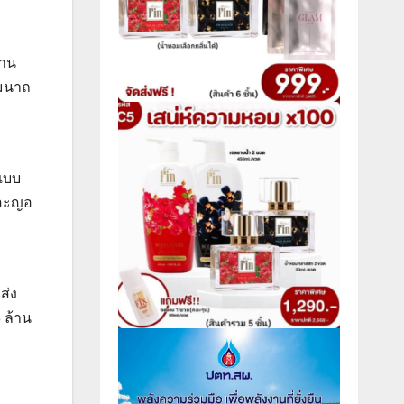
งาน
มนาถ
รแบบ
เกอะญอ
ส่ง
 ล้าน