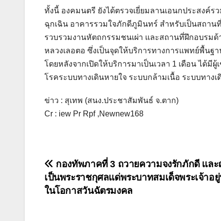
ทั้งนี้ องคมนตรี ยังได้ตรวจเยี่ยมลานเอนกประสงค์รว
ฉุกเฉิน อาคารรวมใจภักดีภูมินทร์ สำหรับเป็นสถานที่
รวบรวมงานหัตถกรรมชนเผ่า และสถานที่ฝึกอบรมด้า
หลวงเลอตอ ซึ่งเป็นจุดให้บริการทางการแพทย์พื้น
โดยหลังจากเปิดให้บริการมาเป็นเวลา 1 เดือน ได้มีผู
โรคระบบทางเดินหายใจ ระบบกล้ามเนื้อ ระบบทางเ
ข่าว : สุเทพ (สนง.ประชาสัมพันธ์ จ.ตาก)
Cr : iew Pr Rpf ,Newnew168
แนะแนว
กองทัพภาคที่ 3 ถวายความจงรักภักดี แล
เป็นพระราชกุศลแด่พระบาทสมเด็จพระเจ้าอยู่หั
เรื่อง
ในโอกาสวันฉัตรมงคล