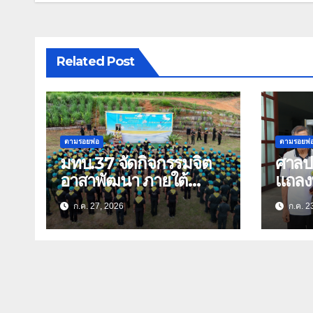
Related Post
ตามรอยพ่อ
ตามรอยพ่
มทบ.37 จัดกิจกรรมจิต
ศาลป
อาสาพัฒนา ภายใต้
แถลง
“ปลูกป่าเฉลิมพระเกียรติ
สุวร
ก.ค. 27, 2026
ก.ค. 2
ฟ้อง
เฉลิม
พรรษา