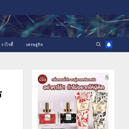
วาไรตี้
เศรษฐกิจ
ร