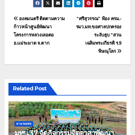
แนะแนว
องคมนตรี ติดตามความ
“ศรีสุวรรณ” ฟ้อง ครม.-
ก้าวหน้าศูนย์พัฒนา
รมว.มท.ขอศาลปกครอง
เรื่อง
โครงการหลวงเลอตอ
ระงับฮุบ “สวน
อ.แม่ระมาด จ.ตาก
เฉลิมพระเกียรติ ร.9
พิษณุโลก
Related Post
ตามรอยพ่อ
มทบ.37 จัดกิจกรรมจิตอาสาพัฒนา