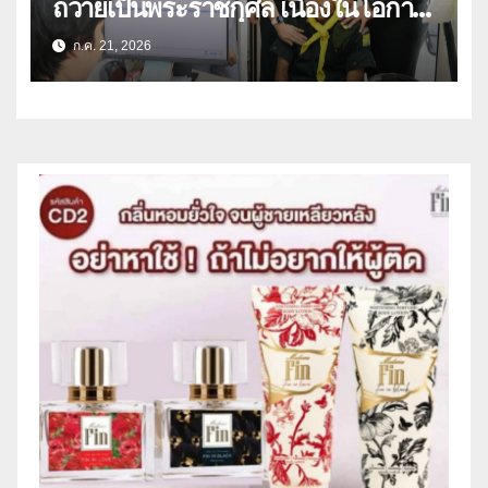
ถวายเป็นพระราชกุศล เนื่องในโอกาส
วันเฉลิมพระชนมพรรษา พระบาท
ก.ค. 21, 2026
สมเด็จพระเจ้าอยู่หัว