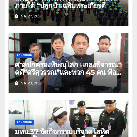
ภายใต้ “ปลูกป่าเฉลิมพระเกียรติ
ก.ค. 27, 2026
ตามรอยพ่อ
ศาลปกครองพิษณุโลก แถลงพิจารณา
คดี”ศรีสุวรรณ”และพวก 45 คน ฟ้อง
สร้างถนนตัดสวนเฉลิมพระเกียรติ 80
ก.ค. 23, 2026
พรรษา (คลิป)
ตามรอยพ่อ
มทบ.37 จัดกิจกรรมบริจาคโลหิต