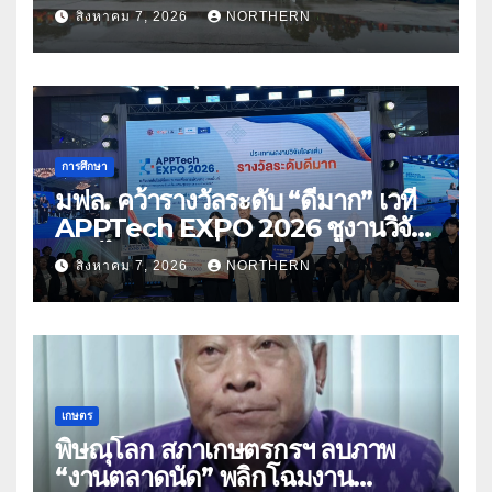
ด้านการบรรเทาสาธารณภัย
สิงหาคม 7, 2026
NORTHERN
การศึกษา
มฟล. คว้ารางวัลระดับ “ดีมาก” เวที
APPTech EXPO 2026 ชูงานวิจัย
สมุนไพร ขับเคลื่อนนวัตกรรมสู่เชิง
สิงหาคม 7, 2026
NORTHERN
พาณิชย์
เกษตร
พิษณุโลก สภาเกษตรกรฯ ลบภาพ
“งานตลาดนัด” พลิกโฉมงาน