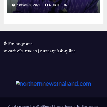
“เกษตรรุ่งเรืองเมืองสองแคว 69” มุ่ง
สิงหาคม 6, 2026
NORTHERN
ประโยชน์เกษตรกร ดึงนวัตกรรม-จับ
คู่ธุรกิจดันสินค้าเกษตรสู่สากล (คลิป)
ที่ปรึกษากฎหมาย
ทนายวันชัย เดชมาก | ทนายอดุลย์ อ้นคูเมือง
Proudly powered by WordPress
|
Theme: Newsup by
Themeansar
.