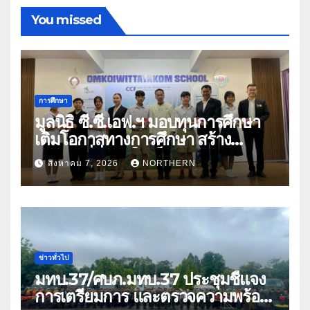
You missed
การศึกษา
มูลนิธิ ซี.ซี.เอฟ.ฯ มอบทุนการศึกษา
เติมโอกาสทางการศึกษา สร้าง
อนาคตที่มั่นคงให้เด็กและเยาวชน
สิงหาคม 7, 2026
NORTHERN
ด้อยโอกาส
ข่าวทั่วไป
มทบ.37/ศบภ.มทบ.37 ประชุมชี้แจง
การเตรียมการ และตรวจความพร้อม