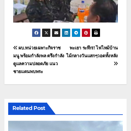
แนะแนว
ผบ.หน่วยเฉพาะกิจราช
พะเยา ระทึก!! ไฟไหม้บ้าน
มนู พร้อมกำลังพล ตรึงกำลัง
ไม้กลางวันแสกๆวอดทั้งหลัง
เรื่อง
ดูแลความปลอดภัย แนว
ชายแดนพบพระ
Related Post