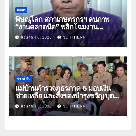
เกษตร
พิษณุโลก สภาเกษตรกรฯ ลบภาพ
“งานตลาดนัด” พลิกโฉมงาน
“เกษตรรุ่งเรืองเมืองสองแคว 69” มุ่ง
สิงหาคม 6, 2026
NORTHERN
ประโยชน์เกษตรกร ดึงนวัตกรรม-จับ
คู่ธุรกิจดันสินค้าเกษตรสู่สากล (คลิป)
ข่าวทั่วไป
แม่บ้านตำรวจภูธรภาค 6 มอบเงิน
ช่วยเหลือ และสิ่งของบำรุงขวัญ บุตร-
ธิดา ข้าราชการตำรวจจังหวัด
สิงหาคม 5, 2026
NORTHERN
อุทัยธานี