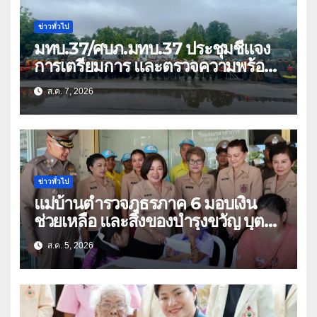
ข่าวทั่วไป
มทบ.37/ศบภ.มทบ.37 ประชุมชี้แจง
การเตรียมการ และตรวจความพร้อม
ด้านการบรรเทาสาธารณภัย
ส.ค. 7, 2026
ข่าวทั่วไป
แม่บ้านตำรวจภูธรภาค 6 มอบเงิน
ช่วยเหลือ และสิ่งของบำรุงขวัญ บุตร-
ธิดา ข้าราชการตำรวจจังหวัด
ส.ค. 5, 2026
อุทัยธานี