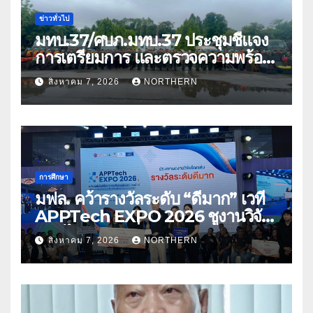
ข่าวทั่วไป
มทบ.37/ศบภ.มทบ.37 ประชุมชี้แจง
การเตรียมการ และตรวจความพร้อม
ด้านการบรรเทาสาธารณภัย
สิงหาคม 7, 2026
NORTHERN
การศึกษา
มฟล. คว้ารางวัลระดับ “ดีมาก” เวที
APPTech EXPO 2026 ชูงานวิจัย
สมุนไพร ขับเคลื่อนนวัตกรรมสู่เชิง
สิงหาคม 7, 2026
NORTHERN
พาณิชย์