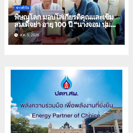
ข่าวทั่วไป
พิษณุโลก มอบโล่เกียรติคุณและเข็ม
สมเด็จย่า อายุ 100 ปี “นางจอม นุ่ม
เนตร” ตำบลบ้านกร่าง อำเภอเมือง
ส.ค. 5, 2026