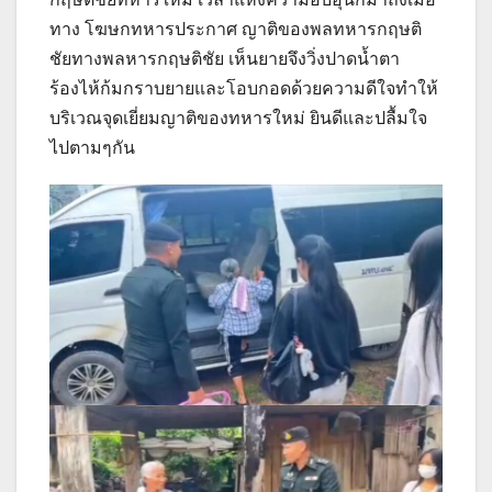
ทาง โฆษกทหารประกาศ ญาติของพลทหารกฤษติ
ชัยทางพลหารกฤษติชัย เห็นยายจึงวิ่งปาดน้ำตา
ร้องไห้ก้มกราบยายและโอบกอดด้วยความดีใจทำให้
บริเวณจุดเยี่ยมญาติของทหารใหม่ ยินดีและปลื้มใจ
ไปตามๆกัน