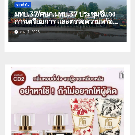
ข่าวทั่วไป
มทบ.37/ศบภ.มทบ.37 ประชุมชี้แจง
การเตรียมการ และตรวจความพร้อม
ด้านการบรรเทาสาธารณภัย
ส.ค. 7, 2026