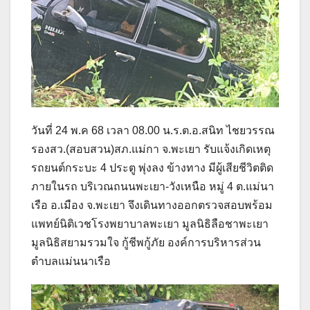
วันที่ 24 พ.ค 68 เวลา 08.00 น.ร.ต.อ.สนิท ไชยวรรณ
รองสว.(สอบสวน)สภ.แม่กา จ.พะเยา รับแจ้งเกิดเหตุ
รถยนต์กระบะ 4 ประตู พุ่งลง ข้างทาง มีผู้เสียชีวิตติด
ภายในรถ บริเวณถนนพะเยา-วังเหนือ หมู่ 4 ต.แม่นา
เรือ อ.เมือง จ.พะเยา จึงเดินทางออกตรวจสอบพร้อม
แพทย์นิติเวชโรงพยาบาลพะเยา มูลนิธิลือชาพะเยา
มูลนิธิสยามรวมใจ กู้ชีพกู้ภัย องค์การบริหารส่วน
ตำบลแม่นนาเรือ