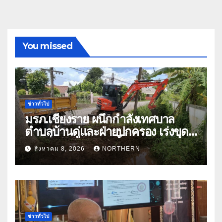
You missed
ข่าวทั่วไป
มรภ.เชียงราย ผนึกกำลังเทศบาล
ตำบลบ้านดู่และฝ่ายปกครอง เร่งขุด
ลอกสิ่งกีดขวางทางน้ำ ป้องกันและลด
สิงหาคม 8, 2026
NORTHERN
ปัญหาน้ำท่วม
ข่าวทั่วไป