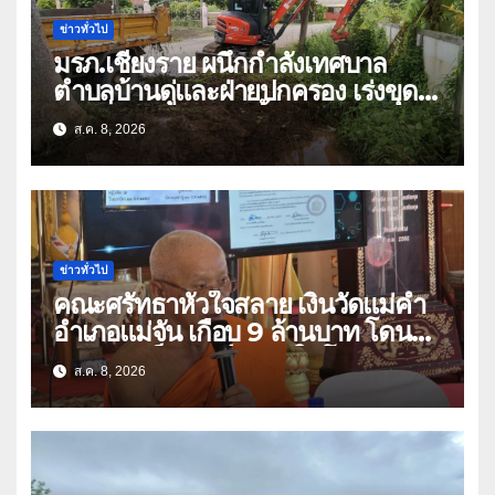
ข่าวทั่วไป
มรภ.เชียงราย ผนึกกำลังเทศบาล
ตำบลบ้านดู่และฝ่ายปกครอง เร่งขุด
ลอกสิ่งกีดขวางทางน้ำ ป้องกันและลด
ส.ค. 8, 2026
ปัญหาน้ำท่วม
ข่าวทั่วไป
คณะศรัทธาหัวใจสลาย เงินวัดแม่คำ
อำเภอแม่จัน เกือบ 9 ล้านบาท โดน
แก๊งคอลเซ็นเตอร์หลอกให้โอนข้ามปีก
ส.ค. 8, 2026
ว่า 66 บัญชี