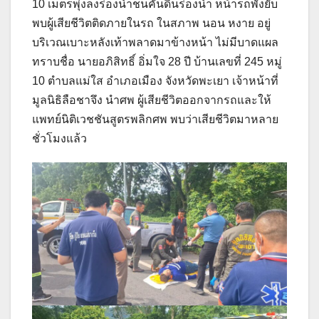
10 เมตรพุ่งลงร่องน้ำชนคันดินร่องน้ำ หน้ารถพังยับ
พบผู้เสียชีวิตติดภายในรถ ในสภาพ นอน หงาย อยู่
บริเวณเบาะหลังเท้าพลาดมาข้างหน้า ไม่มีบาดแผล
ทราบชื่อ นายอภิสิทธิ์ อิ่มใจ 28 ปี บ้านเลขที่ 245 หมู่
10 ตำบลแม่ใส อำเภอเมือง จังหวัดพะเยา เจ้าหน้าที่
มูลนิธิลือชาจึง นำศพ ผู้เสียชีวิตออกจากรถและให้
แพทย์นิติเวชชันสูตรพลิกศพ พบว่าเสียชีวิตมาหลาย
ชั่วโมงแล้ว