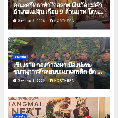
คณะศรัทธาหัวใจสลาย เงินวัดแม่คำ
อำเภอแม่จัน เกือบ 9 ล้านบาท โดน
แก๊งคอลเซ็นเตอร์หลอกให้โอนข้าม
สิงหาคม 8, 2026
NORTHERN
ปีกว่า 66 บัญชี
ยาเสพติด
เชียงราย กองกำลังผาเมืองปะทะ
ขบวนการลักลอบขนยาเสพติด ยึด 2
ล้านเม็ด
สิงหาคม 8, 2026
NORTHERN
เศรษฐกิจ