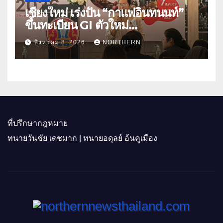
เชียงใหม่ เร่งปั้น “กาแฟอินทนนท์”
ขึ้นทะเบียน GI ตัวใหม่
“CHIANGMAI GI NEXT 2026”
สิงหาคม 8, 2026
NORTHERN
ติดอาวุธผู้ประกอบการ 100 ราย ดัน
สินค้าอัตลักษณ์สู่ตลาดพรีเมียม
ที่ปรึกษากฎหมาย
ทนายวันชัย เดชมาก | ทนายอดุลย์ อ้นคูเมือง