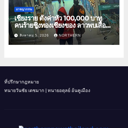
อาชญากรรม
เชียงราย ตั้งค่าหัว 100,000 บาท
คนร้ายชิงทองเชียงของ ลาวพบเสื้อผ้า
คนร้ายตั้งจุดตรวจตามเส้นทาง
สิงหาคม 5, 2026
NORTHERN
ที่ปรึกษากฎหมาย
ทนายวันชัย เดชมาก | ทนายอดุลย์ อ้นคูเมือง