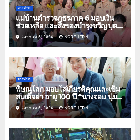
ข่าวทั่วไป
แม่บ้านตำรวจภูธรภาค 6 มอบเงิน
ช่วยเหลือ และสิ่งของบำรุงขวัญ บุตร-
ธิดา ข้าราชการตำรวจจังหวัด
สิงหาคม 5, 2026
NORTHERN
อุทัยธานี
ข่าวทั่วไป
พิษณุโลก มอบโล่เกียรติคุณและเข็ม
สมเด็จย่า อายุ 100 ปี “นางจอม นุ่ม
เนตร” ตำบลบ้านกร่าง อำเภอเมือง
สิงหาคม 5, 2026
NORTHERN