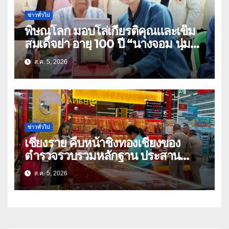
ข่าวทั่วไป
พิษณุโลก มอบโล่เกียรติคุณและเข็ม
สมเด็จย่า อายุ 100 ปี “นางจอม นุ่ม
เนตร” ตำบลบ้านกร่าง อำเภอเมือง
ส.ค. 5, 2026
ข่าวทั่วไป
เชียงราย คืบหน้าชิงทองเชียงของ
ตำรวจรวบรวมหลักฐาน ประสาน
สปป.ลาว ติดตามจับกุม
ส.ค. 5, 2026