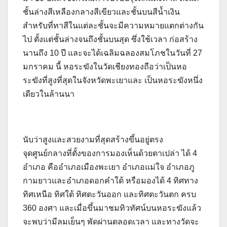
ชั้นล่างสีเหลืองกลางสีเขียวและชั้นบนสีน้ำเงิน
สำหรับที่ทาสีในแต่ละชั้นจะมีความหมายแตกต่างกัน
ไป ตั้งแต่ชั้นล่างจนถึงชั้นบนสุด ซึ่งใช้เวลา ก่อสร้าง
นานถึง 10 ปี และจะได้เฉลิมฉลองสมโภชในวันที่ 27
มกราคม นี้ หอระฆังในวัดเชียงทองถือว่าเป็นหอ
ระฆังที่สูงที่สุดในจังหวัดพะเยาและ เป็นหอระฆังหนึ่ง
เดียวในล้านนา
นับว่าสูงและสวยงามที่สุดสร้างขึ้นอยู่ตรง
จุดศูนย์กลางที่ตั้งของการมองเห็นด้วยตาเปล่า ได้ 4
อำเภอ คืออำเภอเมืองพะเยา อำเภอแม่ใจ อำเภอภู
กามยาวและอำเภอดอกคำใต้ หรือมองได้ 4 ทิศทาง
ทิศเหนือ ทิศใต้ ทิศตะวันออก และทิศตะวันตก ครบ
360 องศา และเมื่อขึ้นมาชมทิวทัศน์บนหอระฆังแล้ว
จะพบว่ามีลมเย็นๆ พัดผ่านตลอดเวลา และทางวัดจะ