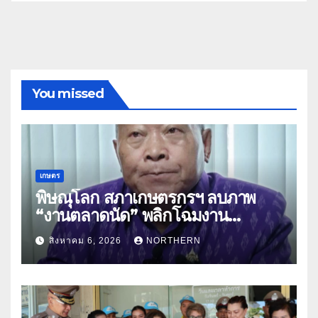
You missed
เกษตร
พิษณุโลก สภาเกษตรกรฯ ลบภาพ
“งานตลาดนัด” พลิกโฉมงาน
“เกษตรรุ่งเรืองเมืองสองแคว 69” มุ่ง
สิงหาคม 6, 2026
NORTHERN
ประโยชน์เกษตรกร ดึงนวัตกรรม-จับ
คู่ธุรกิจดันสินค้าเกษตรสู่สากล (คลิป)