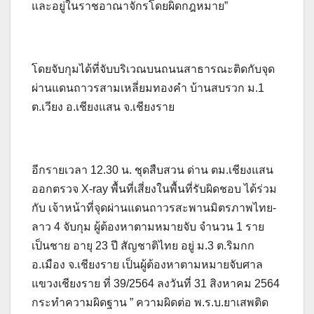
และอยู่ในราชอาณาจักรโดยผิดกฎหมาย”
โดยจับกุมได้ที่จับบริเวณบนถนนสาธารณะติดกับจุด
ผ่านแดนถาวรสามเหลี่ยมทองคำ บ้านสบรวก ม.1
ต.เวียง อ.เชียงแสน จ.เชียงราย
อีกรายเวลา 12.30 น. ชุดสืบสวน ด่าน ตม.เชียงแสน
ออกตรวจ X-ray พื้นที่เสี่ยงในพื้นที่รับผิดชอบ ได้ร่วม
กับ เจ้าหน้าที่จุดผ่านแดนถาวรสะพานมิตรภาพไทย-
ลาว 4 จับกุม ผู้ต้องหาตามหมายจับ จำนวน 1 ราย
เป็นชาย อายุ 23 ปี สัญชาติไทย อยู่ ม.3 ต.ริมกก
อ.เมือง จ.เชียงราย เป็นผู้ต้องหาตามหมายจับศาล
แขวงเชียงราย ที่ 39/2564 ลงวันที่ 31 สิงหาคม 2564
กระทำความผิดฐาน ” ความผิดต่อ พ.ร.บ.ยาเสพติด