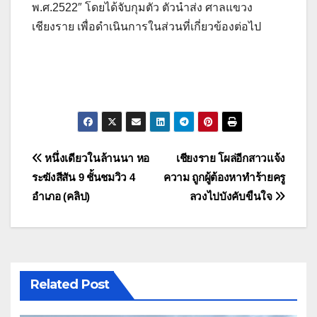
พ.ศ.2522″ โดยได้จับกุมตัว ตัวนำส่ง ศาลแขวง
เชียงราย เพื่อดำเนินการในส่วนที่เกี่ยวข้องต่อไป
แนะแนว
หนึ่งเดียวในล้านนา หอ
เชียงราย โผล่อีกสาวแจ้ง
ระฆังสีสัน 9 ชั้นชมวิว 4
ความ ถูกผู้ต้องหาทำร้ายครู
เรื่อง
อำเภอ (คลิป)
ลวงไปบังคับขืนใจ
Related Post