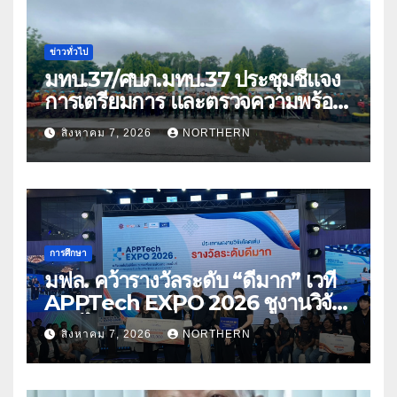
ข่าวทั่วไป
มทบ.37/ศบภ.มทบ.37 ประชุมชี้แจง
การเตรียมการ และตรวจความพร้อม
ด้านการบรรเทาสาธารณภัย
สิงหาคม 7, 2026
NORTHERN
การศึกษา
มฟล. คว้ารางวัลระดับ “ดีมาก” เวที
APPTech EXPO 2026 ชูงานวิจัย
สมุนไพร ขับเคลื่อนนวัตกรรมสู่เชิง
สิงหาคม 7, 2026
NORTHERN
พาณิชย์