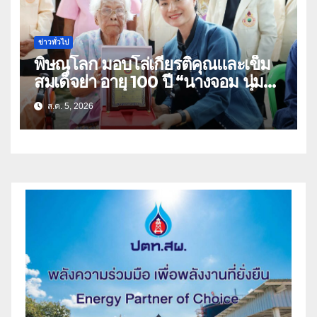
ข่าวทั่วไป
พิษณุโลก มอบโล่เกียรติคุณและเข็ม
สมเด็จย่า อายุ 100 ปี “นางจอม นุ่ม
เนตร” ตำบลบ้านกร่าง อำเภอเมือง
ส.ค. 5, 2026