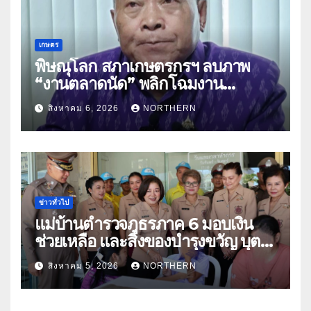
เกษตร
พิษณุโลก สภาเกษตรกรฯ ลบภาพ
“งานตลาดนัด” พลิกโฉมงาน
“เกษตรรุ่งเรืองเมืองสองแคว 69” มุ่ง
สิงหาคม 6, 2026
NORTHERN
ประโยชน์เกษตรกร ดึงนวัตกรรม-จับ
คู่ธุรกิจดันสินค้าเกษตรสู่สากล (คลิป)
ข่าวทั่วไป
แม่บ้านตำรวจภูธรภาค 6 มอบเงิน
ช่วยเหลือ และสิ่งของบำรุงขวัญ บุตร-
ธิดา ข้าราชการตำรวจจังหวัด
สิงหาคม 5, 2026
NORTHERN
อุทัยธานี