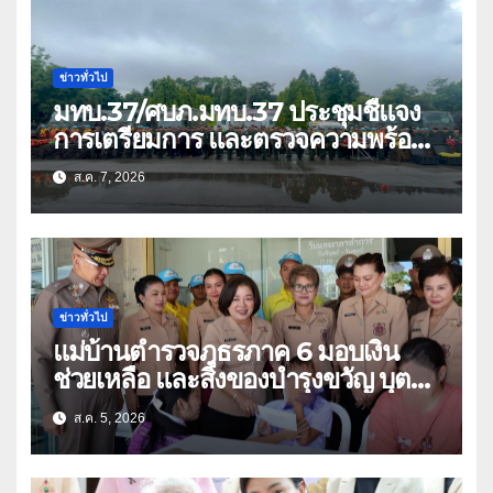
ข่าวทั่วไป
มทบ.37/ศบภ.มทบ.37 ประชุมชี้แจง
การเตรียมการ และตรวจความพร้อม
ด้านการบรรเทาสาธารณภัย
ส.ค. 7, 2026
ข่าวทั่วไป
แม่บ้านตำรวจภูธรภาค 6 มอบเงิน
ช่วยเหลือ และสิ่งของบำรุงขวัญ บุตร-
ธิดา ข้าราชการตำรวจจังหวัด
ส.ค. 5, 2026
อุทัยธานี