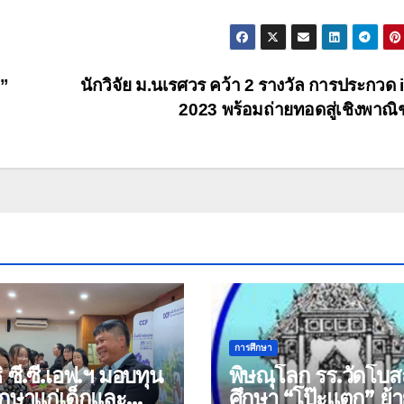
”
นักวิจัย ม.นเรศวร คว้า 2 รางวัล การประกวด
2023 พร้อมถ่ายทอดสู่เชิงพาณิ
การศึกษา
ิ ซี.ซี.เอฟ.ฯ มอบทุน
พิษณุโลก รร.วัดโบส
กษาแก่เด็กและ
ศึกษา “โป๊ะแตก” ย้