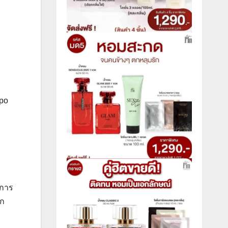
xpo
วการ
ุก