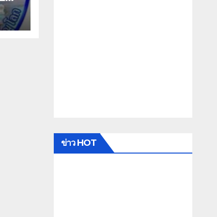
รร.
ยา
ข่าว HOT