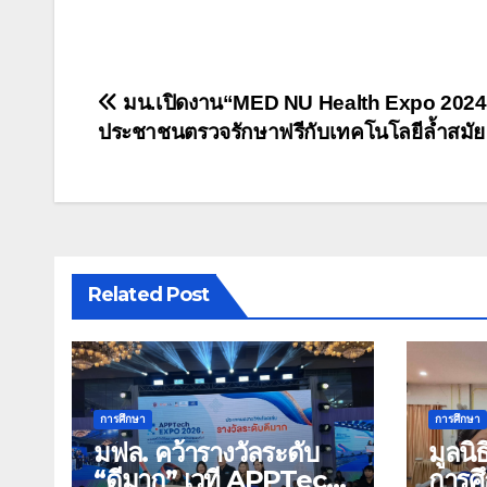
แนะแนว
มน.เปิดงาน“MED NU Health Expo 2024
ประชาชนตรวจรักษาฟรีกับเทคโนโลยีล้ำสมัย
เรื่อง
Related Post
การศึกษา
การศึกษา
มฟล. คว้ารางวัลระดับ
มูลนิธ
“ดีมาก” เวที APPTech
การศึ