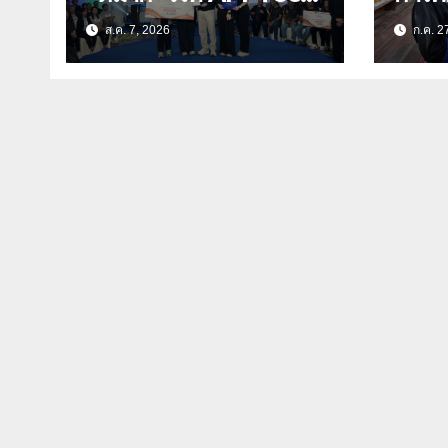
EXPO 2026 ชูงานวิจัย
เยาว
ส.ค. 7, 2026
ก.ค. 2
สมุนไพร ขับเคลื่อน
จังหว
นวัตกรรมสู่เชิงพาณิชย์
สร้า
ศึกษ