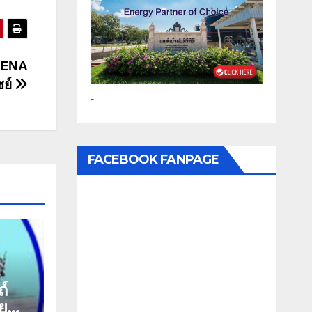
 iENA
ชย์
FACEBOOK FANPAGE
ถ์
าย