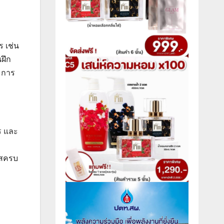
 เช่น
ฝึก
 การ
ร และ
าสครบ