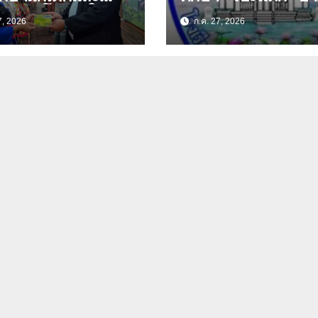
ชนด้อยโอกาสใน
ผอ.สลับช่วยราชการ 
7, 2026
ก.ค. 27, 2026
ัดเชียงราย-พะเยา
ประชาสงเคราะห์วิท
งโอกาสทางการ
า