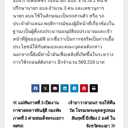
อบจ.กำแพงเพชร รองนายก อบจ. จำนวน 2 คน ที่
ปรึกษานายก อบจ.จำนวน 3 คน และเลขานุการ
นายก อบจ.ใช้ในลักษณะเป็นรถส่วนตัว หรือ รถ
ประจำตำแหน่ง พฤติการณ์ของผู้มีหน้าที่เกี่ยวข้องใน
ฐานะเป็นผู้ตั้งงบประมาณอนุมัติงบประมาณและเจ้า
หน้าที่ผู้ขออนุมัติ น่าเชื่อว่าเป็นการทุจริตเป็นการเอื้อ
ประโยชน์ให้กับตนเองและคณะบุคคลดังกล่าว
นอกจากนี้ยังมีค่าน้ำมันเชื่อเพลิงที่เกิดขึ้นในระหว่าง
การใช้รถยนต์ดังกล่าว อีกจำนวน 569,318 บาท
แนะแนว
แม่ทัพภาคที่ 3 เปิดงาน
เจ้าอาวาสวอน!! ขอให้คืน
กาชาดทหารพันธุ์ดี กองทัพ
วัด โจรฉกพระพุทธรูปทอง
เรื่อง
ภาคที่ 3 ค่ายสมเด็จพระเอกา
สัมฤทธิ์ มีเพียง 2 องค์ ใน
ทศรถ
จังหวัดพะเยา