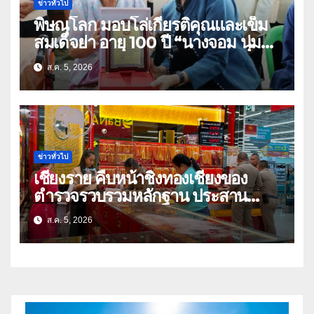
ข่าวทั่วไป
พิษณุโลก มอบโล่เกียรติคุณและเข็ม
สมเด็จย่า อายุ 100 ปี “นางจอม นุ่ม
เนตร” ตำบลบ้านกร่าง อำเภอเมือง
ส.ค. 5, 2026
ข่าวทั่วไป
เชียงราย คืบหน้าชิงทองเชียงของ
ตำรวจรวบรวมหลักฐาน ประสาน
สปป.ลาว ติดตามจับกุม
ส.ค. 5, 2026