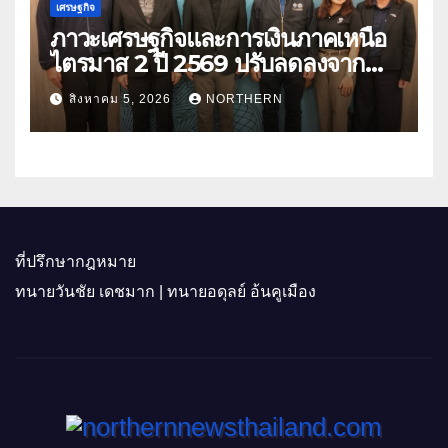
เศรษฐกิจ
ภาวะเศรษฐกิจและการเงินภาคเหนือ
ไตรมาส 2 ปี 2569 ปรับลดลงจาก
ราคาพลังงาน ค่าครองชีพ
สิงหาคม 5, 2026
NORTHERN
ที่ปรึกษากฎหมาย
ทนายวันชัย เดชมาก | ทนายอดุลย์ อ้นคูเมือง