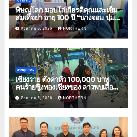
ข่าวทั่วไป
พิษณุโลก มอบโล่เกียรติคุณและเข็ม
สมเด็จย่า อายุ 100 ปี “นางจอม นุ่ม
เนตร” ตำบลบ้านกร่าง อำเภอเมือง
สิงหาคม 5, 2026
NORTHERN
อาชญากรรม
เชียงราย ตั้งค่าหัว 100,000 บาท
คนร้ายชิงทองเชียงของ ลาวพบเสื้อผ้า
คนร้ายตั้งจุดตรวจตามเส้นทาง
สิงหาคม 5, 2026
NORTHERN