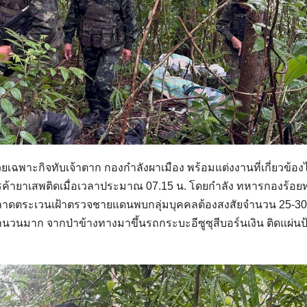
่วยเฉพาะกิจทับเจ้าตาก กองกำลังผาเมือง พร้อมแต่งงานที่เกี่ยวข้องไ
รค้ายาเสพติดเมื่อเวลาประมาณ 07.15 น. โดยกำลัง ทหารกองร้อ
อง ลาดตระเวนเฝ้าตรวจชายแดนพบกลุ่มบุคคลต้องสงสัยจำนวน 25-3
วนมาก จากป่าข้างทางมาขึ้นรถกระบะอีซูซุสีบอร์นเงิน ติดแผ่นป