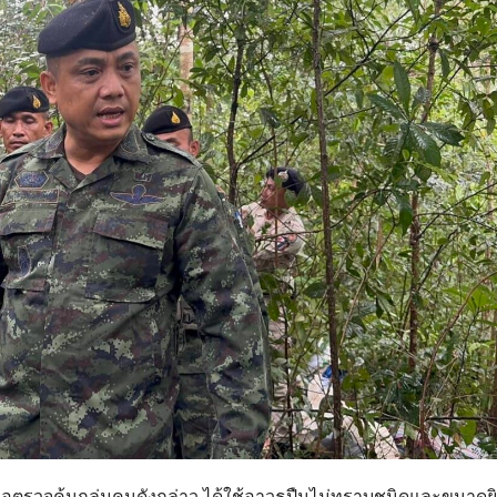
่อตรวจค้นกลุ่มคนดังกล่าว ได้ใช้อาวุธปืนไม่ทราบชนิดและขนาดยิ