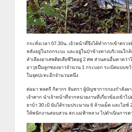
กระทั่งเวลา 07.30น. เจ้าหน้าที่จึงได้ทำการเข้าตร
หลังอยู่ในรถกระบะ และอยู่ในป่าข้างทางบริเวณใกล้เ
ลำเลียงยาเสพติดเสียชีวิตอยู่ 2 ศพ ส่วนคนอื่นคาดว
อาวุธปืนลูกซองยาวจำนวน 1 กระบอก ระเบิดแบบขว้างจ
ในจุดปะทะอีกจำนวนหนึ่ง
ต่อมา พลตรี กิดากร จันทรา ผู้บัญชาการกองกำลังผาเ
เจ้าตาก นำเจ้าหน้าที่จากหน่วยงานที่เกี่ยวข้องเข้า
ยาบ้า 30 เป้ นับได้รวมประมาณ 6 ล้านเม็ด และไอซ์
ให้พนักงานสอบสวน สภ.แม่ฟ้าหลวง ไปดำเนินการ