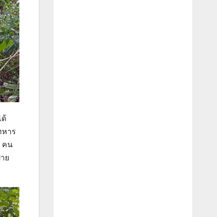
ด้
ยทหาร
0 คน
้าย