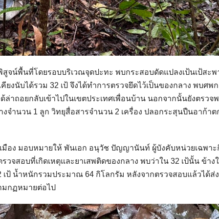
วจพิสูจน์พื้นที่โดยรอบบริเวณจุดปะทะ พบกระสอบดัดแปลงเป้นเป้สะพ
คียงนับได้รวม 32 เป้ จึงได้ทำการตรวจยึดไว้เป็นของกลาง พบศพกลุ่
่าได้ล่าถอยกลับเข้าไปในเขตประเทศเพื่อนบ้าน นอกจากนั้นยังตรวจ
ำนวน 1 ลูก วิทยุสื่อสารจำนวน 2 เครื่อง ปลอกระสุนปืนอาก้าตก
มือง มอบหมายให้ พันเอก อนุวัช ปัญญานันท์ ผู้บังคับหน่วยเฉพาะ
ไปตรวจสอบที่เกิดเหตุและยาเสพติดของกลาง พบว่าใน 32 เป้นั้น ข้าง
 2 เป้ น้ำหนักรวมประมาณ 64 กิโลกรัม หลังจากตรวจสอบแล้วได้ส
ตามกฏหมายต่อไป