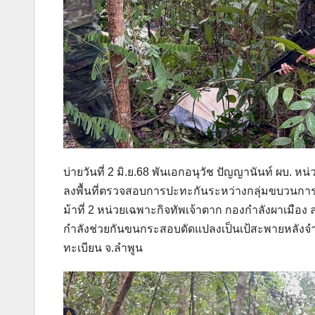
บ่ายวันที่ 2 มิ.ย.68 พันเอกอนุวัช ปัญญานันท์ ผบ. หน
ลงพื้นที่ตรวจสอบการปะทะกันระหว่างกลุ่มขบวนกา
ม้าที่ 2 หน่วยเฉพาะกิจทัพเจ้าตาก กองกำลังผาเมื
กำลังช่วยกันขนกระสอบดัดแปลงเป็นเป้สะพายหลังจำน
ทะเบียน จ.ลำพูน