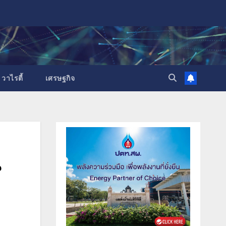
วาไรตี้
เศรษฐกิจ
น