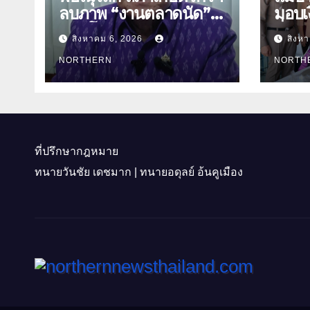
ลบภาพ “งานตลาดนัด”
มอบเง
พลิกโฉมงาน “เกษตร
สิ่งข
สิงหาคม 6, 2026
สิงห
รุ่งเรืองเมืองสองแคว 69”
ธิดา ข้าราชการตำรวจ
มุ่งประโยชน์เกษตรกร ดึง
NORTHERN
จังหว
NORTH
นวัตกรรม-จับคู่ธุรกิจดัน
สินค้าเกษตรสู่สากล
(คลิป)
ที่ปรึกษากฎหมาย
ทนายวันชัย เดชมาก | ทนายอดุลย์ อ้นคูเมือง