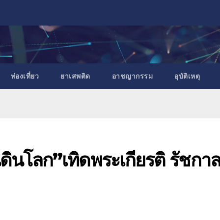
ท่องเที่ยว
ยาเสพติด
อาชญากรรม
อุบัติเหตุ
ดินโลก”เทิดพระเกียรติ รัชกา