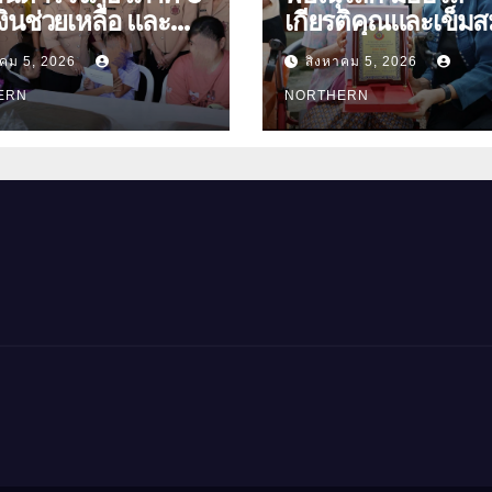
ินช่วยเหลือ และ
เกียรติคุณและเข็มส
องบำรุงขวัญ บุตร-
ย่า อายุ 100 ปี “นางจอม
าคม 5, 2026
สิงหาคม 5, 2026
นุ่มเนตร” ตำบลบ้าน
ัดอุทัยธานี
ERN
อำเภอเมือง
NORTHERN