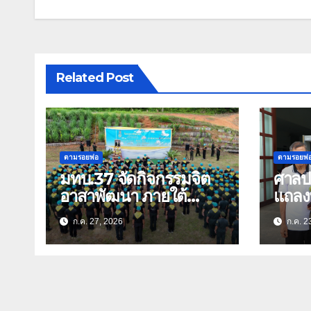
Related Post
ตามรอยพ่อ
ตามรอยพ่
มทบ.37 จัดกิจกรรมจิต
ศาลป
อาสาพัฒนา ภายใต้
แถลง
“ปลูกป่าเฉลิมพระเกียรติ
สุวร
ก.ค. 27, 2026
ก.ค. 2
ฟ้อง
เฉลิม
พรรษา