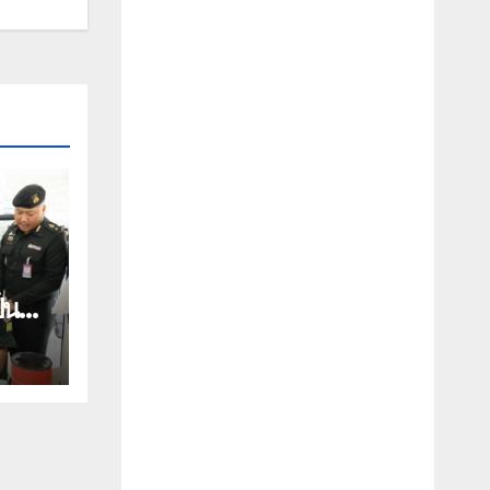
็น
น
บาท