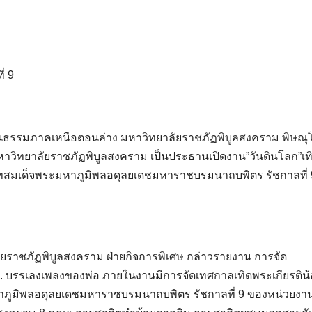
่ 9
วัฒนธรรมภาคเหนือตอนล่าง มหาวิทยาลัยราชภัฏพิบูลสงคราม พิษณุ
 มหาวิทยาลัยราชภัฏพิบูลสงคราม เป็นประธานเปิดงาน”วันดินโลก”เท
ทสมเด็จพระมหาภูมิพลอดุลยเดชมหาราชบรมนาถบพิตร รัชกาลที่ 
ลัยราชภัฏพิบูลสงคราม ฝ่ายกิจการพิเศษ กล่าวรายงาน การจัด
. บรรเลงเพลงของพ่อ ภายในงานมีการจัดเทศกาลเทิดพระเกียรติน
ภูมิพลอดุลยเดชมหาราชบรมนาถบพิตร รัชกาลที่ 9 ของหน่วยงา