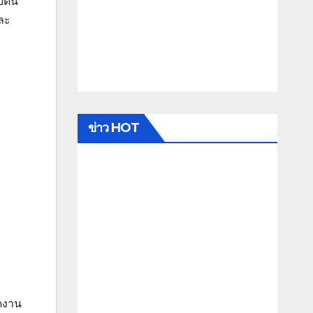
บดิน
ละ
ข่าว HOT
ม
ิดงาน