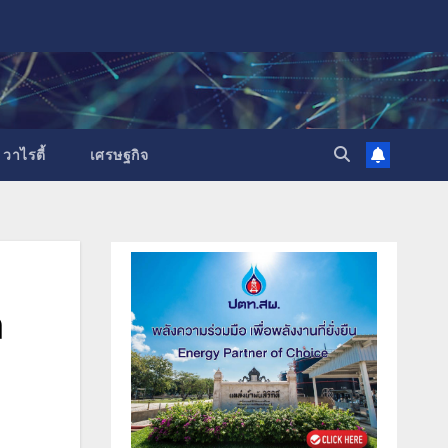
วาไรตี้
เศรษฐกิจ
ล