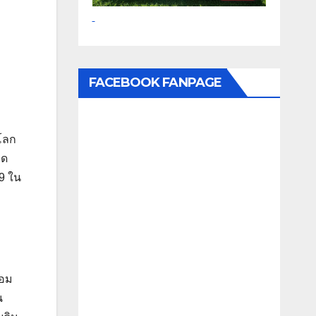
FACEBOOK FANPAGE
โลก
ิด
9 ใน
้อม
น