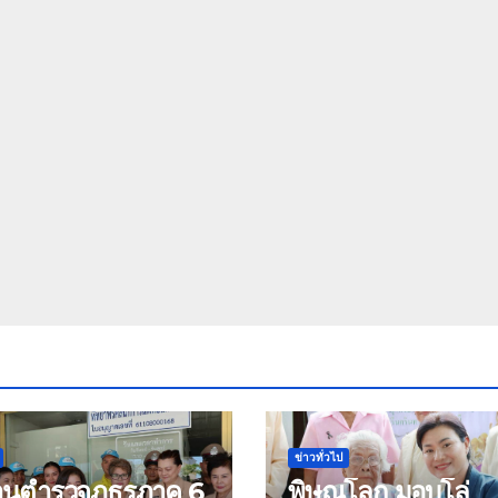
ข่าวทั่วไป
้านตำรวจภูธรภาค 6
พิษณุโลก มอบโล่