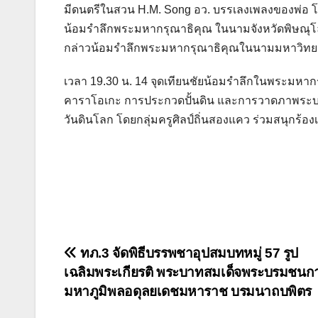
มีดนตรีในสวน H.M. Song อว. บรรเลงเพลงของพ่อ โดย
น้อมรำลึกพระมหากรุณาธิคุณ ในนามจังหวัดพิษณุโล
กล่าวน้อมรำลึกพระมหากรุณาธิคุณในนามมหาวิทย
เวลา 19.30 น. 14 จุดเทียนชัยน้อมรำลึกในพระมหาก
คาราโอเกะ การประกวดปั้นดิน และการวาดภาพระบ
วันดินโลก โดยกลุ่มครูศิลป์ถิ่นสองแคว ร่วมสนุกร้อ
แนะแนว
ทภ.3 จัดพิธีบรรพชาอุปสมบทหมู่ 57 รูป
เฉลิมพระเกียรติ พระบาทสมเด็จพระบรมชนกา
เรื่อง
มหาภูมิพลอดุลยเดชมหาราช บรมนาถบพิตร