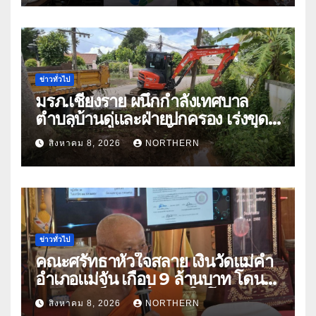
ท่ามกลางความท้าทายโลก
ข่าวทั่วไป
มรภ.เชียงราย ผนึกกำลังเทศบาล
ตำบลบ้านดู่และฝ่ายปกครอง เร่งขุด
ลอกสิ่งกีดขวางทางน้ำ ป้องกันและลด
สิงหาคม 8, 2026
NORTHERN
ปัญหาน้ำท่วม
ข่าวทั่วไป
คณะศรัทธาหัวใจสลาย เงินวัดแม่คำ
อำเภอแม่จัน เกือบ 9 ล้านบาท โดน
แก๊งคอลเซ็นเตอร์หลอกให้โอนข้าม
สิงหาคม 8, 2026
NORTHERN
ปีกว่า 66 บัญชี