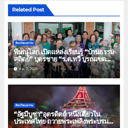
Related Post
ศิลปวัฒนธรรม
พิษณุโลก เปิดแหล่งเรียนรู้ “บ้านธรรม
สถิตย์” บุตรชาย “ร.ต.ทวี บูรณเขต
ต์”ศิลปินแห่งชาติ(คลิป)
ส.ค. 2, 2026
ศิลปวัฒนธรรม
“อัฐมีบูชา”อุตรดิตถ์ หนึ่งเดียวใน
ประเทศไทย ถวายพระเพลิงพระบรม