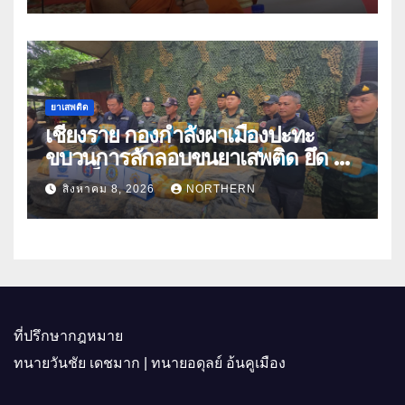
ยาเสพติด
เชียงราย กองกำลังผาเมืองปะทะ
ขบวนการลักลอบขนยาเสพติด ยึด 2
ล้านเม็ด
สิงหาคม 8, 2026
NORTHERN
ที่ปรึกษากฎหมาย
ทนายวันชัย เดชมาก | ทนายอดุลย์ อ้นคูเมือง