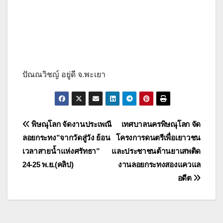
ปัณณวิชญ์ อยู่ดี จ.พะเยา
แนะแนว
พิษณุโลก จัดงานประเพณี
เทศบาลนครพิษณุโลก จัด
ลอยกระทง”จากวัดสู่วัง ย้อน
โครงการดนตรีเพื่อเยาวชน
เรื่อง
เวลาสายน้ำแห่งศรัทธา”
และประชาชนต้านยาเสพติด
24-25 พ.ย.(คลิป)
งานลอยกระทงสองแควแล
อดีต