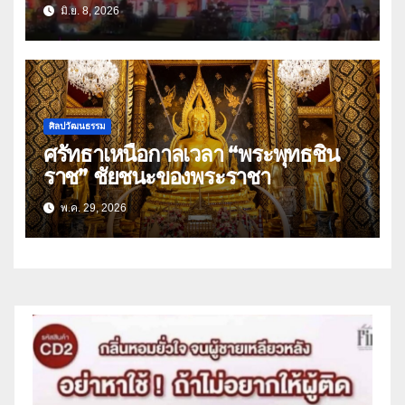
ศพ”พระสัมมาสัมพุทธเจ้า”
มิ.ย. 8, 2026
ศิลปวัฒนธรรม
ศรัทธาเหนือกาลเวลา “พระพุทธชิน
ราช” ชัยชนะของพระราชา
พ.ค. 29, 2026