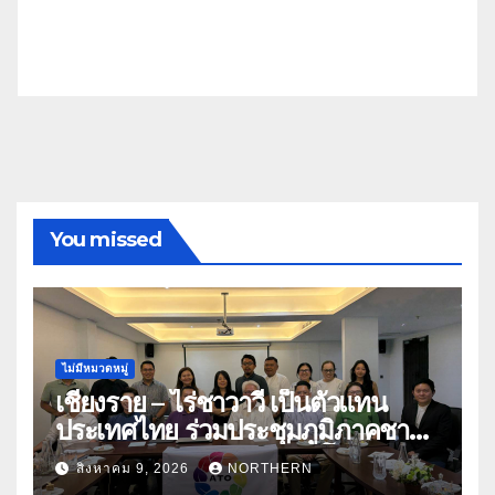
You missed
ไม่มีหมวดหมู่
เชียงราย – ไร่ชาวาวี เป็นตัวแทน
ประเทศไทย ร่วมประชุมภูมิภาคชา
อาเซียน ATO 2026 ที่อินโดนีเซีย
สิงหาคม 9, 2026
NORTHERN
หารืออนาคตอุตสาหกรรมชา