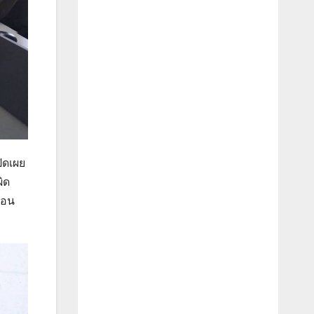
ปิดเผย
ิด
้อน