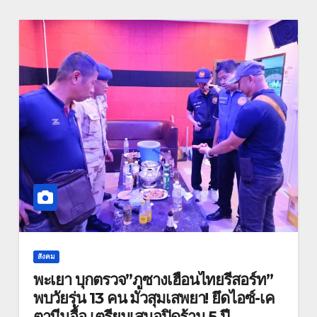
สังคม
พะเยา บุกตรวจ”ภูซางเฮือนไทยรีสอร์ท”
พบวัยรุ่น 13 คน มั่วสุมเสพยา! ยึดไอซ์-เค
ตามีนอื้อ เตรียมเสนอปิดร้าน 5 ปี