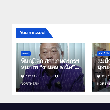
You missed
เกษตร
ข่าวทั่วไป
พิษณุโลก สภาเกษตรกรฯ
แม่บ
ลบภาพ “งานตลาดนัด”
มอบเง
พลิกโฉมงาน “เกษตร
สิ่งข
สิงหาคม 6, 2026
สิงห
รุ่งเรืองเมืองสองแคว 69”
ธิดา ข้าราชการตำรวจ
มุ่งประโยชน์เกษตรกร ดึง
NORTHERN
จังหว
NORTH
นวัตกรรม-จับคู่ธุรกิจดัน
สินค้าเกษตรสู่สากล
(คลิป)