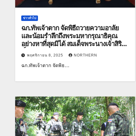
ข่าวทั่วไป
ฉก.ทัพเจ้าตาก จัดพิธีถวายความอาลัย
และน้อมรำลึกถึงพระมหากรุณาธิคุณ
อย่างหาที่สุดมิได้ สมเด็จพระนางเจ้าสิริกิ
ติ์ พระบรมราชินีนาถ พระบรมราชชนนี
พฤศจิกายน 8, 2025
NORTHERN
พันปีหลวง
ฉก.ทัพเจ้าตาก จัดพิธ…