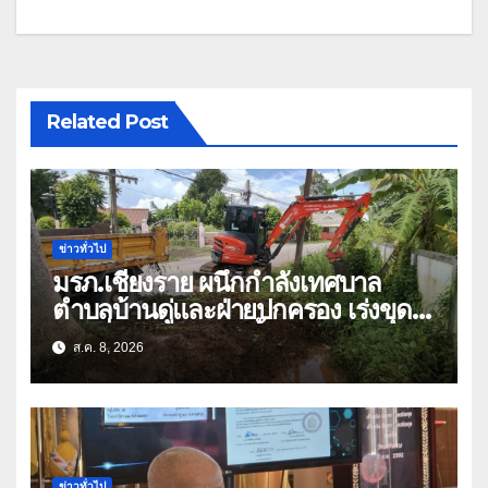
Related Post
ข่าวทั่วไป
มรภ.เชียงราย ผนึกกำลังเทศบาล
ตำบลบ้านดู่และฝ่ายปกครอง เร่งขุด
ลอกสิ่งกีดขวางทางน้ำ ป้องกันและลด
ส.ค. 8, 2026
ปัญหาน้ำท่วม
ข่าวทั่วไป