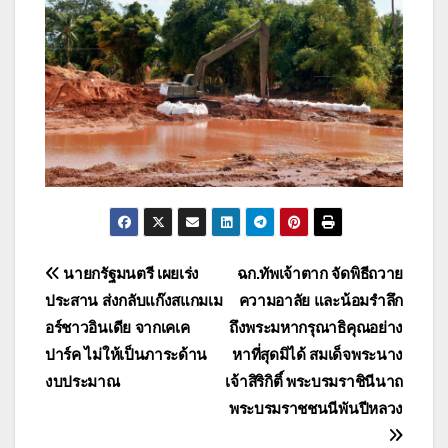
แนะแนว
นายกรัฐมนตรี เผยเร่ง
ฉก.ทัพเจ้าตาก จัดพิธีถวาย
ประสาน ส่งกลับแก๊งสแกมเม
ความอาลัย และน้อมรำลึก
เรื่อง
อร์ชาวอินเดีย จากเคเค
ถึงพระมหากรุณาธิคุณอย่าง
ปาร์ค ไม่ให้เป็นภาระด้าน
หาที่สุดมิได้ สมเด็จพระนาง
งบประมาณ
เจ้าสิริกิติ์ พระบรมราชินีนาถ
พระบรมราชชนนีพันปีหลวง