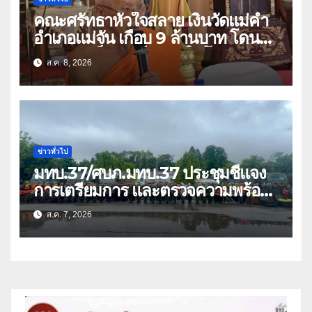
คณะศรัทธาหัวใจสลาย เงินวัดแม่คำ
อำเภอแม่จัน เกือบ 9 ล้านบาท โดน
แก๊งคอลเซ็นเตอร์หลอกให้โอนข้ามปีก
ส.ค. 8, 2026
ว่า 66 บัญชี
ข่าวทั่วไป
มทบ.37/ศบภ.มทบ.37 ประชุมชี้แจง
การเตรียมการ และตรวจความพร้อม
ด้านการบรรเทาสาธารณภัย
ส.ค. 7, 2026