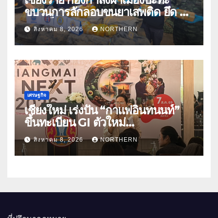
ขบวนการลักลอบขนยาเสพติด ยึด 2
ล้านเม็ด
สิงหาคม 8, 2026
NORTHERN
เศรษฐกิจ
เชียงใหม่ เร่งปั้น “กาแฟอินทนนท์”
ขึ้นทะเบียน GI ตัวใหม่
“CHIANGMAI GI NEXT 2026”
สิงหาคม 8, 2026
NORTHERN
ติดอาวุธผู้ประกอบการ 100 ราย ดัน
สินค้าอัตลักษณ์สู่ตลาดพรีเมียม