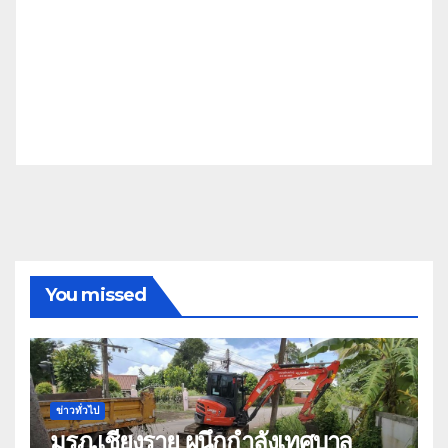
You missed
ข่าวทั่วไป
มรภ.เชียงราย ผนึกกำลังเทศบาล