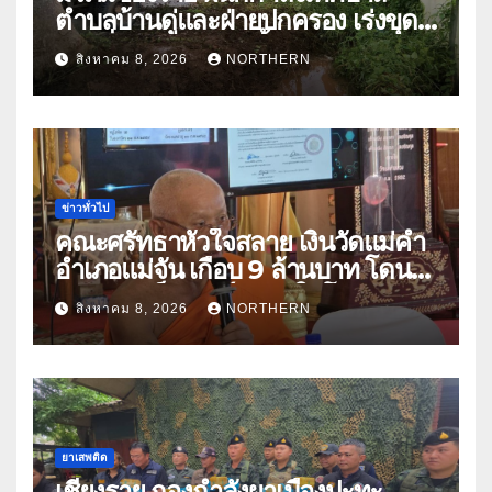
ตำบลบ้านดู่และฝ่ายปกครอง เร่งขุด
ลอกสิ่งกีดขวางทางน้ำ ป้องกันและลด
สิงหาคม 8, 2026
NORTHERN
ปัญหาน้ำท่วม
ข่าวทั่วไป
คณะศรัทธาหัวใจสลาย เงินวัดแม่คำ
อำเภอแม่จัน เกือบ 9 ล้านบาท โดน
แก๊งคอลเซ็นเตอร์หลอกให้โอนข้าม
สิงหาคม 8, 2026
NORTHERN
ปีกว่า 66 บัญชี
ยาเสพติด
เชียงราย กองกำลังผาเมืองปะทะ