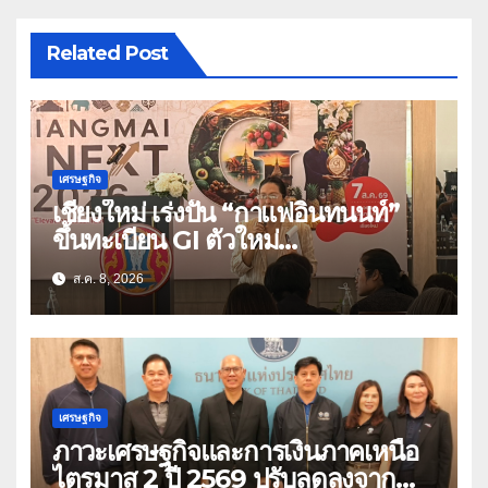
Related Post
เศรษฐกิจ
เชียงใหม่ เร่งปั้น “กาแฟอินทนนท์”
ขึ้นทะเบียน GI ตัวใหม่
“CHIANGMAI GI NEXT 2026”
ส.ค. 8, 2026
ติดอาวุธผู้ประกอบการ 100 ราย ดัน
สินค้าอัตลักษณ์สู่ตลาดพรีเมียม
เศรษฐกิจ
ภาวะเศรษฐกิจและการเงินภาคเหนือ
ไตรมาส 2 ปี 2569 ปรับลดลงจาก