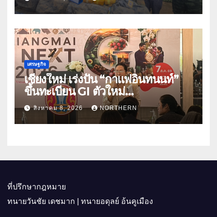
เศรษฐกิจ
เชียงใหม่ เร่งปั้น “กาแฟอินทนนท์”
ขึ้นทะเบียน GI ตัวใหม่
“CHIANGMAI GI NEXT 2026”
สิงหาคม 8, 2026
NORTHERN
ติดอาวุธผู้ประกอบการ 100 ราย ดัน
สินค้าอัตลักษณ์สู่ตลาดพรีเมียม
ที่ปรึกษากฎหมาย
ทนายวันชัย เดชมาก | ทนายอดุลย์ อ้นคูเมือง