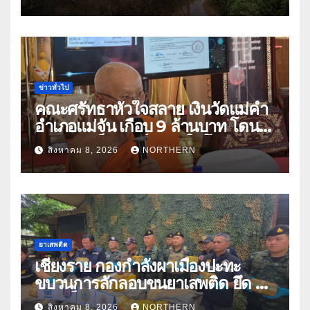
ปัญหาน้ำท่วม
ข่าวทั่วไป
คณะศรัทธาหัวใจสลาย เงินวัดแม่คำ
อำเภอแม่จัน เกือบ 9 ล้านบาท โดน
แก๊งคอลเซ็นเตอร์หลอกให้โอนข้าม
สิงหาคม 8, 2026
NORTHERN
ปีกว่า 66 บัญชี
ยาเสพติด
เชียงราย กองกำลังผาเมืองปะทะ
ขบวนการลักลอบขนยาเสพติด ยึด 2
ล้านเม็ด
สิงหาคม 8, 2026
NORTHERN