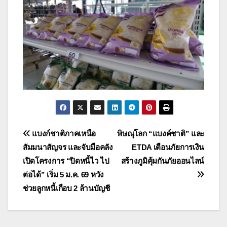
แนะแนว
แบงก์ชาติภาคเหนือ
พิษณุโลก “แบงค์ชาติ” และ
สัมมนาสัญจร และจับมือคลัง
ETDA เตือนภัยการเงิน
เรื่อง
เปิดโครงการ “ปิดหนี้ไว ไป
สร้างภูมิคุ้มกันภัยออนไลน์
ต่อได้” เริ่ม 5 ม.ค. 69 หวัง
ช่วยลูกหนี้เกือบ 2 ล้านบัญชี