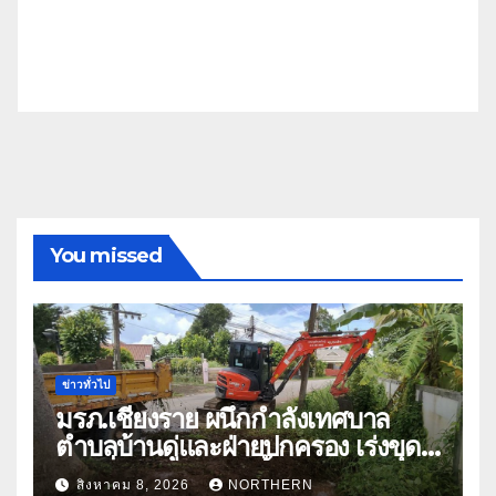
You missed
ข่าวทั่วไป
มรภ.เชียงราย ผนึกกำลังเทศบาล
ตำบลบ้านดู่และฝ่ายปกครอง เร่งขุด
ลอกสิ่งกีดขวางทางน้ำ ป้องกันและลด
สิงหาคม 8, 2026
NORTHERN