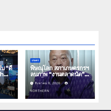
เกษตร
บ “ดี
พิษณุโลก สภาเกษตรกรฯ
ch
ลบภาพ “งานตลาดนัด”
ิจัย
พลิกโฉมงาน “เกษตร
สิงหาคม 6, 2026
รุ่งเรืองเมืองสองแคว 69”
ชย์
มุ่งประโยชน์เกษตรกร ดึง
NORTHERN
นวัตกรรม-จับคู่ธุรกิจดัน
สินค้าเกษตรสู่สากล