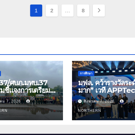
Posts
1
2
…
8
pagination
การศึกษา
37/ศบภ.มทบ.37
มฟล. คว้ารางวัลระดั
มชี้แจงการเตรียม
มาก” เวที APPTe
และตรวจความ
EXPO 2026 ชูงานว
าคม 7, 2026
สิงหาคม 7, 2026
มด้านการบรรเทา
สมุนไพร ขับเคลื่อน
รณภัย
ERN
นวัตกรรมสู่เชิงพาณิ
NORTHERN