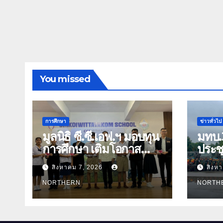
You missed
การศึกษา
ข่าวทั่วไป
มูลนิธิ ซี.ซี.เอฟ.ฯ มอบทุน
มทบ.
การศึกษา เติมโอกาส
ประชุ
ทางการศึกษา สร้าง
การ 
สิงหาคม 7, 2026
สิงห
อนาคตที่มั่นคงให้เด็กและ
พร้อ
เยาวชนด้อยโอกาส
NORTHERN
สาธา
NORTH