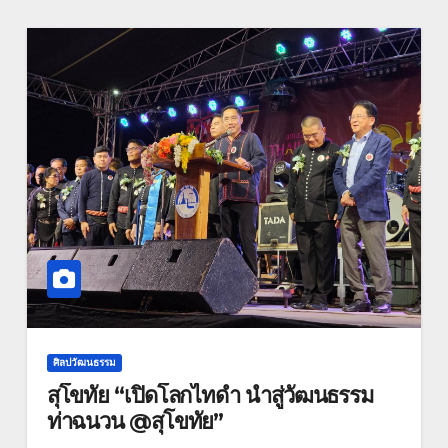
ศิลปวัฒนธรรม
สุโขทัย “เปิดโลกไทดำ นำสู่วัฒนธรรม
ท่าฉนวน @สุโขทัย”