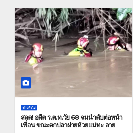
ข่าวทั่วไป
สลด! อดีต ร.ต.ท.วัย 68 จมน้ำดับต่อหน้า
เพื่อน ขณะตกปลาฝายห้วยแม่ทะ ลาย