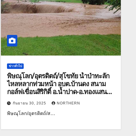
ข่าวทั่วไป
พิษณุโลก/อุตรดิตถ์/สุโขทัย น้ำป่าทะลัก
ไหลหลากท่วมหน้า อบต.บ้านดง สนาม
กอล์ฟเขื่อนสิริกิติ์ อ.น้ำปาด-อ.ทองแสน
ขันท่วมหนัก ส่วนบ้านตึก อ.ศรีสัชนาลัย
กันยายน 30, 2025
NORTHERN
โดนด้วย
พิษณุโลก/อุตรดิตถ์/ส…