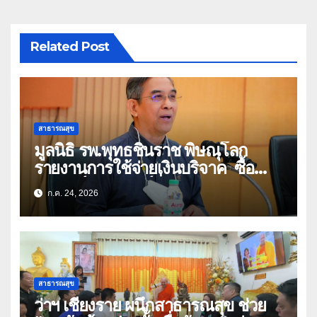
Related Post
สาธารณสุข
มูลนิธิ รพ.พุทธชินราช พิษณุโลก
รายงานการใช้จ่ายเงินบริจาค ซื้อ
อุปกรณ์การแพทย์ที่ทันสมัย
ก.ค. 24, 2026
สาธารณสุข
ว่าฯ เชียงราย ผนึกสาธารณสุข ช่วย