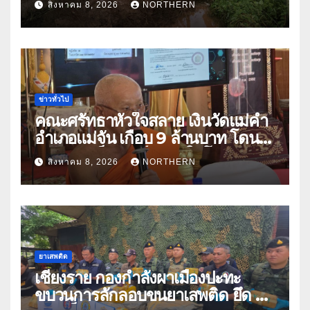
สิงหาคม 8, 2026
NORTHERN
ปัญหาน้ำท่วม
ข่าวทั่วไป
คณะศรัทธาหัวใจสลาย เงินวัดแม่คำ
อำเภอแม่จัน เกือบ 9 ล้านบาท โดน
แก๊งคอลเซ็นเตอร์หลอกให้โอนข้าม
สิงหาคม 8, 2026
NORTHERN
ปีกว่า 66 บัญชี
ยาเสพติด
เชียงราย กองกำลังผาเมืองปะทะ
ขบวนการลักลอบขนยาเสพติด ยึด 2