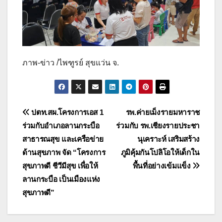
ภาพ-ข่าว /ไพฑูรย์ สุขแว่น จ.
แนะแนว
ปตท.สผ.โครงการเอส 1
รพ.ค่ายเม็งรายมหาราช
ร่วมกับอำเภอลานกระบือ
ร่วมกับ รพ.เชียงรายประชา
เรื่อง
สาธารณสุข และเครือข่าย
นุเคราะห์ เสริมสร้าง
ด้านสุขภาพ จัด “โครงการ
ภูมิคุ้มกันโปลิโอให้เด็กใน
สุขภาพดี ชีวีมีสุข เพื่อให้
พื้นที่อย่างเข้มแข็ง
ลานกระบือ เป็นเมืองแห่ง
สุขภาพดี”