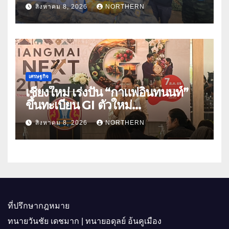
ล้านเม็ด
สิงหาคม 8, 2026
NORTHERN
เศรษฐกิจ
เชียงใหม่ เร่งปั้น “กาแฟอินทนนท์”
ขึ้นทะเบียน GI ตัวใหม่
“CHIANGMAI GI NEXT 2026”
สิงหาคม 8, 2026
NORTHERN
ติดอาวุธผู้ประกอบการ 100 ราย ดัน
สินค้าอัตลักษณ์สู่ตลาดพรีเมียม
ที่ปรึกษากฎหมาย
ทนายวันชัย เดชมาก | ทนายอดุลย์ อ้นคูเมือง