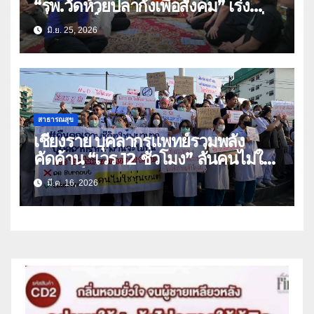
“รพ.วัดห้วยปลากั้งเพื่อสังคม” เร่ง
เชื่อมสิทธิ์ สปสช. เดินหน้าภารกิจเพื่อ
มิ.ย. 25, 2026
ผู้ป่วยยากไร้อย่างยั่งยืน
สาธารณสุข
เชียงราย บุคลากรแพทย์รวมพลัง
คัดค้าน “เวร 12 ชั่วโมง” ลั่นคนไม่ใช่
หุ่นยนต์!
มี.ค. 16, 2026