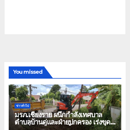
You missed
ข่าวทั่วไป
มรภ.เชียงราย ผนึกกำลังเทศบาล
ตำบลบ้านดู่และฝ่ายปกครอง เร่งขุด
ลอกสิ่งกีดขวางทางน้ำ ป้องกันและลด