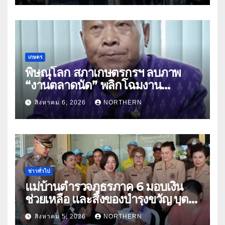
เกษตร
พิษณุโลก สภาเกษตรกรฯ ลบภาพ
“งานตลาดนัด” พลิกโฉมงาน
“เกษตรรุ่งเรืองเมืองสองแคว 69” มุ่ง
สิงหาคม 6, 2026
NORTHERN
ประโยชน์เกษตรกร ดึงนวัตกรรม-จับ
คู่ธุรกิจดันสินค้าเกษตรสู่สากล (คลิป)
ข่าวทั่วไป
แม่บ้านตำรวจภูธรภาค 6 มอบเงิน
ช่วยเหลือ และสิ่งของบำรุงขวัญ บุตร-
ธิดา ข้าราชการตำรวจจังหวัด
สิงหาคม 5, 2026
NORTHERN
อุทัยธานี