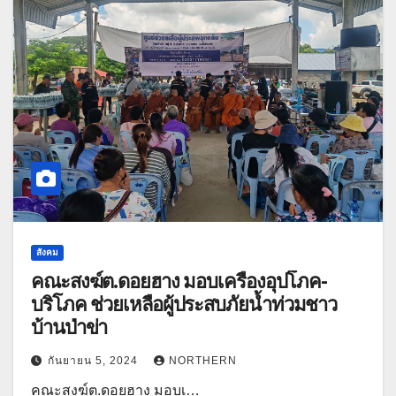
สังคม
คณะสงฆ์ต.ดอยฮาง มอบเครื่องอุปโภค-
บริโภค ช่วยเหลือผู้ประสบภัยน้ำท่วมชาว
บ้านป่าข่า
กันยายน 5, 2024
NORTHERN
คณะสงฆ์ต.ดอยฮาง มอบเ…