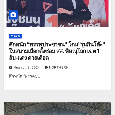
การเมือง
ศึกหนัก “พรรคประชาชน” โดน”รุมกินโต๊ะ”
ในสนามเลือกตั้งซ่อม สส. พิษณุโลก เขต 1
ส้ม-แดง ดวลเดือด
กันยายน 8, 2024
NORTHERN
ศึกหนัก “พรรคป…