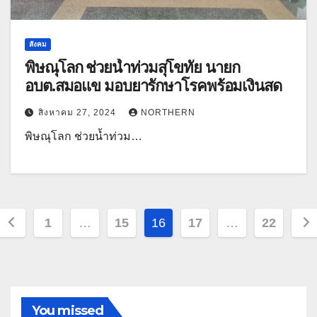
สังคม
พิษณุโลก ช่วยน้ำท่วมสุโขทัย นายก
อบต.สมอแข มอบยารักษาโรคพร้อมเงินสด
สิงหาคม 27, 2024
NORTHERN
พิษณุโลก ช่วยน้ำท่วม…
Posts
1
…
15
16
17
…
22
pagination
You missed