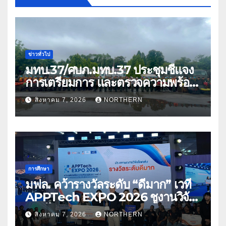
ข่าวทั่วไป
มทบ.37/ศบภ.มทบ.37 ประชุมชี้แจง
การเตรียมการ และตรวจความพร้อม
ด้านการบรรเทาสาธารณภัย
สิงหาคม 7, 2026
NORTHERN
การศึกษา
มฟล. คว้ารางวัลระดับ “ดีมาก” เวที
APPTech EXPO 2026 ชูงานวิจัย
สมุนไพร ขับเคลื่อนนวัตกรรมสู่เชิง
สิงหาคม 7, 2026
NORTHERN
พาณิชย์