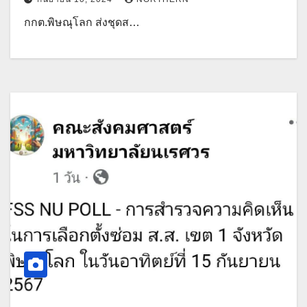
กกต.พิษณุโลก ส่งชุดส…