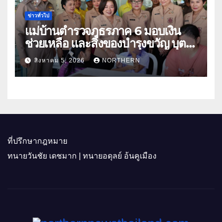
ข่าวทั่วไป
แม่บ้านตำรวจภูธรภาค 6 มอบเงิน
ช่วยเหลือ และสิ่งของบำรุงขวัญ บุตร-
ธิดา ข้าราชการตำรวจจังหวัด
สิงหาคม 5, 2026
NORTHERN
อุทัยธานี
ที่ปรึกษากฎหมาย
ทนายวันชัย เดชมาก | ทนายอดุลย์ อ้นคูเมือง