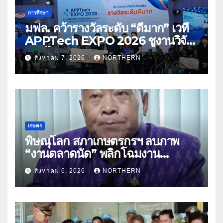
การศึกษา
มฟล. คว้ารางวัลระดับ “ดีมาก” เวที
APPTech EXPO 2026 ชูงานวิจัย
สมุนไพร ขับเคลื่อนนวัตกรรมสู่เชิง
สิงหาคม 7, 2026
NORTHERN
พาณิชย์
เกษตร
พิษณุโลก สภาเกษตรกรฯ ลบภาพ
“งานตลาดนัด” พลิกโฉมงาน
“เกษตรรุ่งเรืองเมืองสองแคว 69” มุ่ง
สิงหาคม 6, 2026
NORTHERN
ประโยชน์เกษตรกร ดึงนวัตกรรม-จับ
คู่ธุรกิจดันสินค้าเกษตรสู่สากล (คลิป)