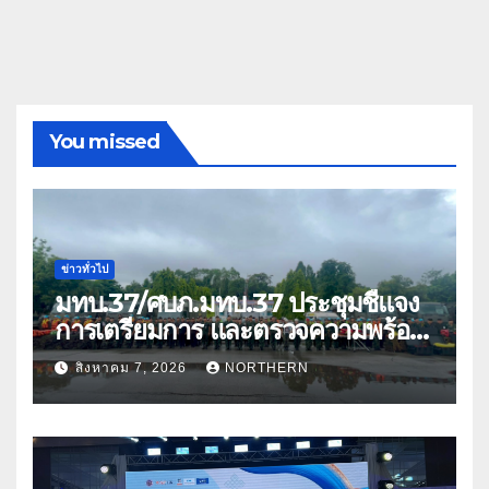
You missed
ข่าวทั่วไป
มทบ.37/ศบภ.มทบ.37 ประชุมชี้แจง
การเตรียมการ และตรวจความพร้อม
ด้านการบรรเทาสาธารณภัย
สิงหาคม 7, 2026
NORTHERN