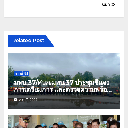
นมา
Related Post
ข่าวทั่วไป
มทบ.37/ศบภ.มทบ.37 ประชุมชี้แจง
การเตรียมการ และตรวจความพร้อม
ด้านการบรรเทาสาธารณภัย
ส.ค. 7, 2026