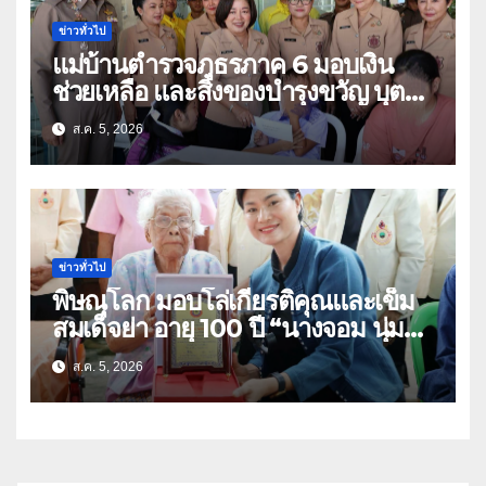
ข่าวทั่วไป
แม่บ้านตำรวจภูธรภาค 6 มอบเงิน
ช่วยเหลือ และสิ่งของบำรุงขวัญ บุตร-
ธิดา ข้าราชการตำรวจจังหวัด
ส.ค. 5, 2026
อุทัยธานี
ข่าวทั่วไป
พิษณุโลก มอบโล่เกียรติคุณและเข็ม
สมเด็จย่า อายุ 100 ปี “นางจอม นุ่ม
เนตร” ตำบลบ้านกร่าง อำเภอเมือง
ส.ค. 5, 2026