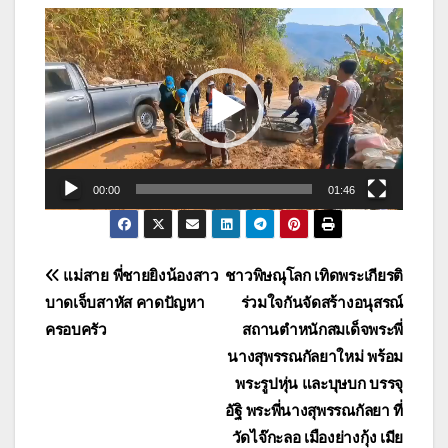
ตัว
เล่น
ไฟล์
วิดีโอ
00:00
01:46
แนะแนว
แม่สาย พี่ชายยิงน้องสาว
ชาวพิษณุโลก เทิดพระเกียรติ
บาดเจ็บสาหัส คาดปัญหา
ร่วมใจกันจัดสร้างอนุสรณ์
เรื่อง
ครอบครัว
สถานตำหนักสมเด็จพระพี่
นางสุพรรณกัลยาใหม่ พร้อม
พระรูปหุ่น และบุษบก บรรจุ
อัฐิ พระพี่นางสุพรรณกัลยา ที่
วัดไจ๊กะลอ เมืองย่างกุ้ง เมีย