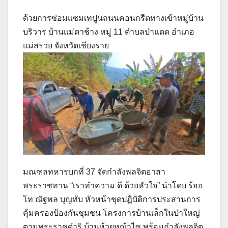
ด้วยการซ่อมแซมเทปูนถนนคอนกรีตทางเข้าหมู่บ้าน
บริวาร บ้านแม่ตาช้าง หมู่ 11 ตำบลป่าแดด อำเภอ
แม่สรวย จังหวัดเชียงราย
มณฑลทหารบกที่ 37 จัดกำลังพลจิตอาสา
พระราชทาน “เราทำความ ดี ด้วยหัวใจ” นำโดย ร้อย
โท ณัฐพล บุญทับ หัวหน้าชุดปฏิบัติการประสานการ
คุ้มครองป้องกันชุมชน โครงการบ้านเล็กในป่าใหญ่
ตามพระราชดำริ บ้านห้วยหญ้าไซ พร้อมกำลังพลจิต